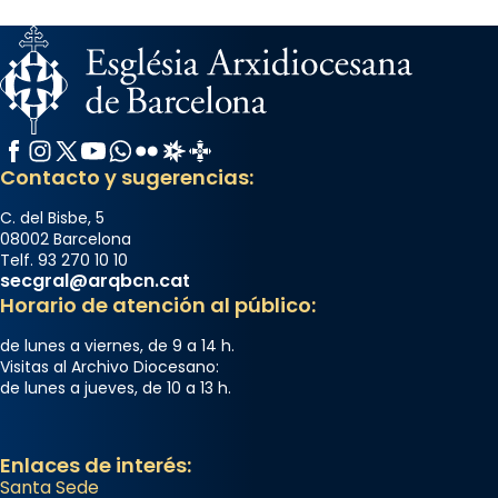
Facebook
Instagram
X / Twitter
YouTube
WhatsApp
Flickr
Radio Estel
Catalunya Cristiana
Contacto y sugerencias:
C. del Bisbe, 5
08002 Barcelona
Telf. 93 270 10 10
secgral@arqbcn.cat
Horario de atención al público:
de lunes a viernes, de 9 a 14 h.
Visitas al Archivo Diocesano:
de lunes a jueves, de 10 a 13 h.
Enlaces de interés:
Santa Sede