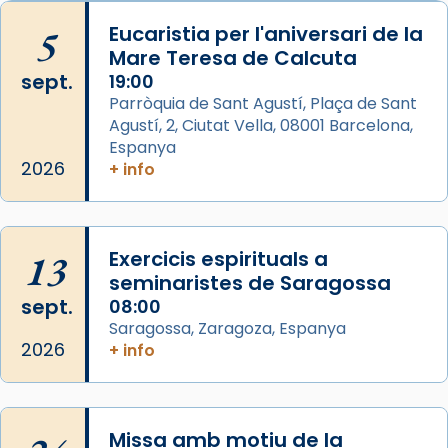
Arquebisbat de Barcelona
is at Catedral
5
Eucaristia per l'aniversari de la
de Barcelona.
Mare Teresa de Calcuta
2 weeks ago
sept.
19:00
Aquest dilluns, 27 de juliol, ha tingut lloc la
Parròquia de Sant Agustí, Plaça de Sant
missa d’acció de gràcies en agraïment al
Agustí, 2, Ciutat Vella, 08001 Barcelona,
comitè organitzador de la visita apostòlica
Espanya
del Sant Pare Lleó XIV a Barcelona, i als
2026
+ info
col·laboradors, a la Catedral de Barcelona.
L’arquebisbe de Barcelona, el cardenal Joan
Josep Omella, ha presidit la missa i l’ha
13
Exercicis espirituals a
concelebrat el bisbe auxiliar de Barcelona,
seminaristes de Saragossa
Mons. David Abadías.
sept.
08:00
Saragossa, Zaragoza, Espanya
📸 Dr. G. Simón
2026
+ info
Foto
View on Facebook
·
Share
Missa amb motiu de la