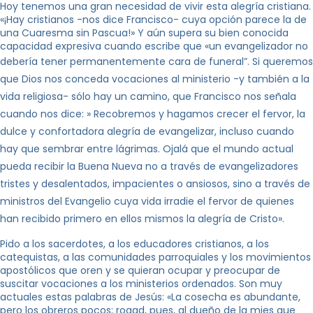
Hoy tenemos una gran necesidad de vivir esta alegría cristiana.
«¡Hay cristianos -nos dice Francisco- cuya opción parece la de
una Cuaresma sin Pascua!» Y aún supera su bien conocida
capacidad expresiva cuando escribe que «un evangelizador no
debería tener permanentemente cara de funeral”.
Si queremos
que Dios nos conceda vocaciones al ministerio -y también a la
vida religiosa- sólo hay un camino, que Francisco nos señala
cuando nos dice: » Recobremos y hagamos crecer el fervor, la
dulce y confortadora alegría de evangelizar, incluso cuando
hay que sembrar entre lágrimas. Ojalá que el mundo actual
pueda recibir
la Buena Nueva
no a través de evangelizadores
tristes y desalentados, impacientes o ansiosos, sino a través de
ministros del Evangelio cuya vida irradie el fervor de quienes
han recibido primero en ellos mismos la alegría de Cristo».
Pido a los sacerdotes, a los educadores cristianos, a los
catequistas, a las comunidades parroquiales y los movimientos
apostólicos que oren y se quieran ocupar y preocupar de
suscitar vocaciones a los ministerios ordenados. Son muy
actuales estas palabras de Jesús: «La cosecha es abundante,
pero los obreros pocos; rogad, pues, al dueño de la mies que