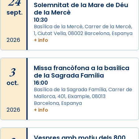
24
Arquebisbat de Barcelona
Solemnitat de la Mare de Déu
2 weeks ago
sept.
de la Mercè
Memòria de les santes Juliana i
10:30
Semproniana, verges i màrtirs.
Basílica de la Mercè, Carrer de la Mercè,
1, Ciutat Vella, 08002 Barcelona, Espanya
Acompanyant la història de sant Cugat, a
2026
+ info
partir de l’Edat Mitjana sorgeix la tradició
que les santes Juliana (“relatiu a Júlia”) i
Semproniana (“relatiu a Semprònia =
3
Missa francòfona a la basílica
eterna”) són deixebles seves. I l’any 1667, el
de la Sagrada Família
frare Joan Gaspar Roig, afirma en una obra
oct.
16:00
que les santes són filles de l’antiga Iluro.
Basílica de la Sagrada Família, Carrer de
Mataró en reivindicarà les relíq
Mallorca, 401, Eixample, 08013
...
Ver más
Barcelona, Espanya
Foto
2026
+ info
View on Facebook
·
Share
Vespres amb motiu dels 800