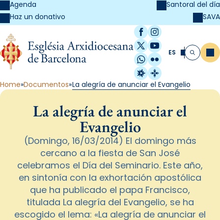
Agenda
Santoral del día
SAVA
Haz un donativo
Facebook
Instagram
X / Twitter
YouTube
ES
Me
Buscar
WhatsApp
Flickr
Radio Estel
Catalunya Cristi
Home
Documentos
La alegría de anunciar el Evangelio
La alegría de anunciar el
Evangelio
(Domingo, 16/03/2014) El domingo más
cercano a la fiesta de San José
celebramos el Día del Seminario. Este año,
en sintonía con la exhortación apostólica
que ha publicado el papa Francisco,
titulada La alegría del Evangelio, se ha
escogido el lema: «La alegría de anunciar el