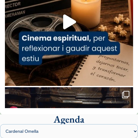
Foto
View on Facebook
·
Share
Arquebisbat de Barcelona
2 weeks ago
«Avui les santes Juliana i Semproniana ens
ajuden a alçar la mirada»
Mons. Sergi Gordo, bisbe de Tortosa, ha
presidit aquest 27 de juliol la missa de Les
Santes de Mataró.
🔗
tinyurl.com/cvu5jmbk
📸 J. Merino
Agenda
Foto
View on Facebook
·
Share