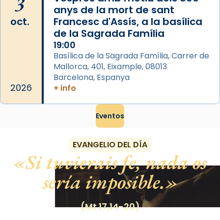
3
anys de la mort de sant
oct.
Francesc d'Assís, a la basílica
de la Sagrada Família
19:00
Basílica de la Sagrada Família, Carrer de
Mallorca, 401, Eixample, 08013
Barcelona, Espanya
2026
+ info
Eventos
EVANGELIO DEL DÍA
Si tuvierais fe, nada os
sería imposible.
(Mt 17,14-20)