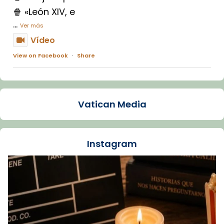
🍿 «León XIV, e
...
Ver más
Vídeo
View on Facebook
·
Share
Arquebisbat de Barcelona
1 week ago
Vatican Media
La Carmina va patir depressió. Fa gairebé
dos mesos, a l'Estadi Lluís Companys, la
jove va fer arribar el seu testimoni al papa
Instagram
Lleó XIV.
Recupera l'entrevista comp
Vatican
tican News 👇
News
www.vaticannews.va/es/iglesia/news/2026-
07/carmina-historia-depresion-papa-viaje-
espana-testimoni...