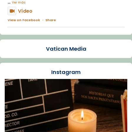
...
Ver más
Vídeo
View on Facebook
·
Share
Arquebisbat de Barcelona
1 week ago
Vatican Media
La Carmina va patir depressió. Fa gairebé
dos mesos, a l'Estadi Lluís Companys, la
jove va fer arribar el seu testimoni al papa
Instagram
Lleó XIV.
Recupera l'entrevista comp
Vatican
tican News 👇
News
www.vaticannews.va/es/iglesia/news/2026-
07/carmina-historia-depresion-papa-viaje-
espana-testimoni...
Foto