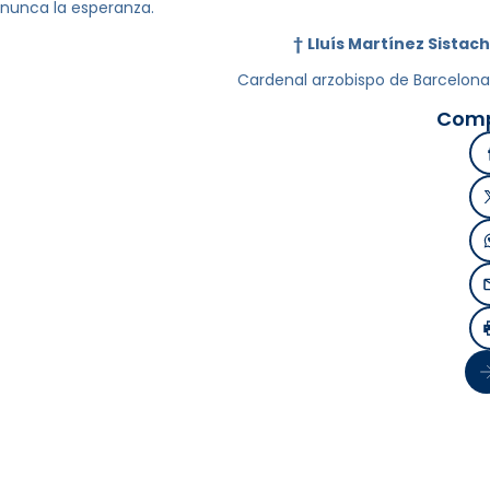
nunca la esperanza.
†
Lluís Martínez Sistach
Cardenal arzobispo de Barcelona
Comp
Si
inter