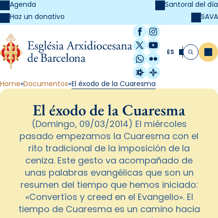
Agenda
Santoral del día
SAVA
Haz un donativo
Facebook
Instagram
X / Twitter
YouTube
ES
Me
Buscar
WhatsApp
Flickr
Radio Estel
Catalunya Cristi
Home
Documentos
El éxodo de la Cuaresma
El éxodo de la Cuaresma
(Domingo, 09/03/2014) El miércoles
pasado empezamos la Cuaresma con el
rito tradicional de la imposición de la
ceniza. Este gesto va acompañado de
unas palabras evangélicas que son un
resumen del tiempo que hemos iniciado:
«Convertíos y creed en el Evangelio». El
tiempo de Cuaresma es un camino hacia