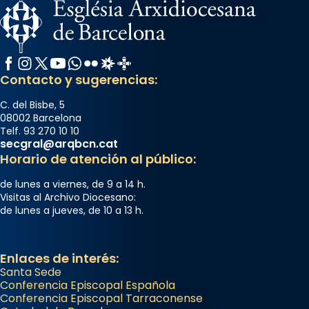
Facebook
Instagram
X / Twitter
YouTube
WhatsApp
Flickr
Radio Estel
Catalunya Cristiana
Contacto y sugerencias:
C. del Bisbe, 5
08002 Barcelona
Telf. 93 270 10 10
secgral@arqbcn.cat
Horario de atención al público:
de lunes a viernes, de 9 a 14 h.
Visitas al Archivo Diocesano:
de lunes a jueves, de 10 a 13 h.
Enlaces de interés:
Santa Sede
Conferencia Episcopal Española
Conferencia Episcopal Tarraconense