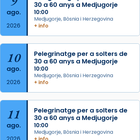
9
30 a 60 anys a Medjugorje
2 weeks ago
ago.
10:00
Aquest dilluns, 27 de juliol, ha tingut lloc la
Medjugorje, Bòsnia i Herzegovina
missa d’acció de gràcies en agraïment al
2026
+ info
comitè organitzador de la visita apostòlica
del Sant Pare Lleó XIV a Barcelona, i als
col·laboradors, a la Catedral de Barcelona.
10
Pelegrinatge per a solters de
L’arquebisbe de Barcelona, el cardenal Joan
30 a 60 anys a Medjugorje
Josep Omella, ha presidit la missa i l’ha
ago.
10:00
concelebrat el bisbe auxiliar de Barcelona,
Medjugorje, Bòsnia i Herzegovina
Mons. David Abadías.
2026
+ info
📸 Dr. G. Simón
Foto
11
Pelegrinatge per a solters de
View on Facebook
·
Share
30 a 60 anys a Medjugorje
ago.
10:00
Arquebisbat de Barcelona
Medjugorje, Bòsnia i Herzegovina
2 weeks ago
2026
+ info