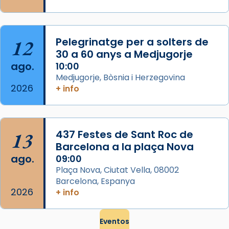
que les santes són filles de l’antiga Iluro.
Mataró en reivindicarà les relíq
...
Ver más
12
Pelegrinatge per a solters de
Foto
30 a 60 anys a Medjugorje
ago.
10:00
View on Facebook
·
Share
Medjugorje, Bòsnia i Herzegovina
2026
+ info
13
437 Festes de Sant Roc de
Barcelona a la plaça Nova
ago.
09:00
Plaça Nova, Ciutat Vella, 08002
Barcelona, Espanya
2026
+ info
Eventos