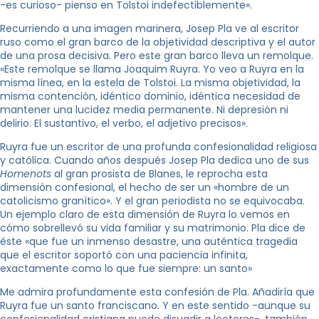
-es curioso- pienso en Tolstoi indefectiblemente».
Recurriendo a una imagen marinera, Josep Pla ve al escritor
ruso como el gran barco de la objetividad descriptiva y el autor
de una prosa decisiva. Pero este gran barco lleva un remolque.
«Este remolque se llama Joaquim Ruyra. Yo veo a Ruyra en la
misma línea, en la estela de Tolstoi. La misma objetividad, la
misma contención, idéntico dominio, idéntica necesidad de
mantener una lucidez media permanente. Ni depresión ni
delirio. El sustantivo, el verbo, el adjetivo precisos».
Ruyra fue un escritor de una profunda confesionalidad religiosa
y católica. Cuando años después Josep Pla dedica uno de sus
Homenots
al gran prosista de Blanes, le reprocha esta
dimensión confesional, el hecho de ser un «hombre de un
catolicismo granítico». Y el gran periodista no se equivocaba.
Un ejemplo claro de esta dimensión de Ruyra lo vemos en
cómo sobrellevó su vida familiar y su matrimonio. Pla dice de
éste «que fue un inmenso desastre, una auténtica tragedia
que el escritor soportó con una paciencia infinita,
exactamente como lo que fue siempre: un santo»
Me admira profundamente esta confesión de Pla. Añadiría que
Ruyra fue un santo franciscano. Y en este sentido -aunque su
confesionalidad cristiana puede disuadir a lectores-, también