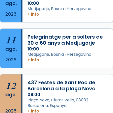
ago.
10:00
concelebrat el bisbe auxiliar de Barcelona,
Medjugorje, Bòsnia i Herzegovina
Mons. David Abadías.
2026
+ info
📸 Dr. G. Simón
Foto
11
Pelegrinatge per a solters de
View on Facebook
·
Share
30 a 60 anys a Medjugorje
ago.
10:00
Arquebisbat de Barcelona
Medjugorje, Bòsnia i Herzegovina
2 weeks ago
2026
+ info
Memòria de les santes Juliana i
Semproniana, verges i màrtirs.
Acompanyant la història de sant Cugat, a
12
437 Festes de Sant Roc de
partir de l’Edat Mitjana sorgeix la tradició
Barcelona a la plaça Nova
que les santes Juliana (“relatiu a Júlia”) i
ago.
09:00
Semproniana (“relatiu a Semprònia =
Plaça Nova, Ciutat Vella, 08002
eterna”) són deixebles seves. I l’any 1667, el
Barcelona, Espanya
2026
frare Joan Gaspar Roig, afirma en una obra
+ info