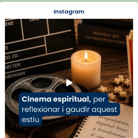
jove va fer arribar el seu testimoni al papa
Instagram
Lleó XIV.
Recupera l'entrevista comp
Vatican
tican News 👇
News
www.vaticannews.va/es/iglesia/news/2026-
07/carmina-historia-depresion-papa-viaje-
espana-testimoni...
Foto
View on Facebook
·
Share
Arquebisbat de Barcelona
2 weeks ago
«Avui les santes Juliana i Semproniana ens
ajuden a alçar la mirada»
Mons. Sergi Gordo, bisbe de Tortosa, ha