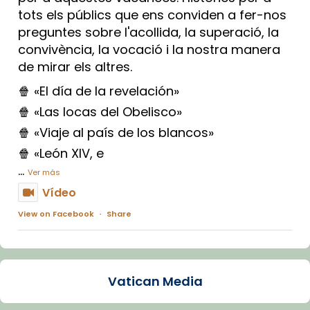
tots els públics que ens conviden a fer-nos
preguntes sobre l'acollida, la superació, la
convivència, la vocació i la nostra manera
de mirar els altres.
🍿 «El día de la revelación»
🍿 «Las locas del Obelisco»
🍿 «Viaje al país de los blancos»
🍿 «León XIV, e
...
Ver más
Vídeo
View on Facebook
·
Share
Arquebisbat de Barcelona
1 week ago
Vatican Media
La Carmina va patir depressió. Fa gairebé
dos mesos, a l'Estadi Lluís Companys, la