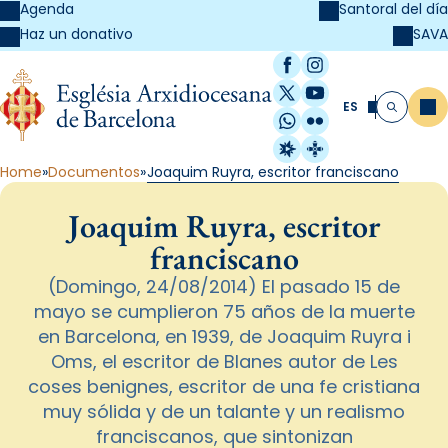
Agenda
Santoral del día
SAVA
Haz un donativo
Facebook
Instagram
X / Twitter
YouTube
ES
Me
Buscar
WhatsApp
Flickr
Radio Estel
Catalunya Cristi
Home
Documentos
Joaquim Ruyra, escritor franciscano
Joaquim Ruyra, escritor
franciscano
(Domingo, 24/08/2014) El pasado 15 de
mayo se cumplieron 75 años de la muerte
en Barcelona, en 1939, de Joaquim Ruyra i
Oms, el escritor de Blanes autor de Les
coses benignes, escritor de una fe cristiana
muy sólida y de un talante y un realismo
franciscanos, que sintonizan