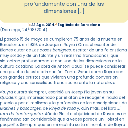
profundamente con una de las
dimensiones […]
22 Ago, 2014
Església de Barcelona
(Domingo, 24
/08/2014
)
El pasado 15 de mayo se cumplieron 75 años de la muerte en
Barcelona, en 1939, de Joaquim Ruyra i Oms, el escritor de
Blanes autor de
Les coses benignes
, escritor de una fe cristiana
muy sólida y de un talante y un realismo franciscanos, que
sintonizan profundamente con una de las dimensiones de la
cultura catalana. La obra de Antoni Gaudí se puede considerar
una prueba de esta afirmación. Tanto Gaudí como Ruyra son
dos grandes artistas que vivieron una profunda conversión
religiosa y una sensibilidad franciscana ante la naturaleza.
«Ruyra durará siempre», escribió un Josep Pla joven en su
Quadern gris
, impresionado por el afán de recoger el habla del
pueblo y por el realismo y la perfección de las descripciones de
Marines y boscatges
, de
Pinya de rosa
y, aún más, del libro
El
rem de trenta-quatre
. Añade Pla: «La objetividad de Ruyra es un
fenómeno tan considerable que a veces parece un Tolstoi en
pequeño. Siempre que en mi espíritu salta el nombre de Ruyra