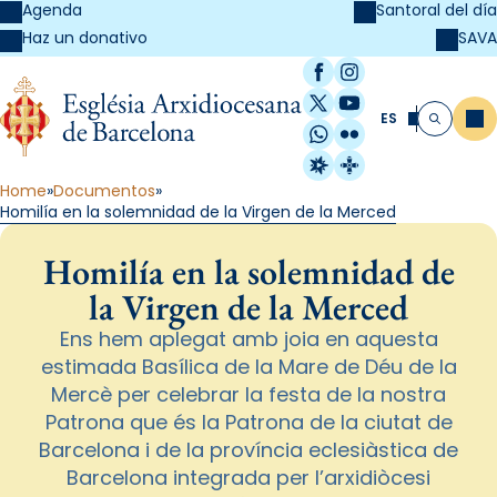
Agenda
Santoral del día
SAVA
Haz un donativo
Facebook
Instagram
X / Twitter
YouTube
ES
Me
Buscar
WhatsApp
Flickr
Radio Estel
Catalunya Cristi
Home
Documentos
Homilía en la solemnidad de la Virgen de la Merced
Homilía en la solemnidad de
la Virgen de la Merced
Ens hem aplegat amb joia en aquesta
estimada Basílica de la Mare de Déu de la
Mercè per celebrar la festa de la nostra
Patrona que és la Patrona de la ciutat de
Barcelona i de la província eclesiàstica de
Barcelona integrada per l’arxidiòcesi