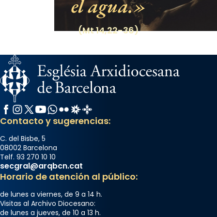
el agua.
del Sant Pare Lleó XIV a Barcelona, i als
col·laboradors, a la Catedral de Barcelona.
(Mt 14,22-36)
L’arquebisbe de Barcelona, el cardenal Joan
Josep Omella, ha presidit la missa i l’ha
concelebrat el bisbe auxiliar de Barcelona,
Mons. David Abadías.
📸 Dr. G. Simón
Foto
Facebook
Instagram
X / Twitter
YouTube
WhatsApp
Flickr
Radio Estel
Catalunya Cristiana
Contacto y sugerencias:
View on Facebook
·
Share
C. del Bisbe, 5
Arquebisbat de Barcelona
08002 Barcelona
Telf. 93 270 10 10
2 weeks ago
secgral@arqbcn.cat
Memòria de les santes Juliana i
Horario de atención al público:
Semproniana, verges i màrtirs.
de lunes a viernes, de 9 a 14 h.
Acompanyant la història de sant Cugat, a
Visitas al Archivo Diocesano:
de lunes a jueves, de 10 a 13 h.
partir de l’Edat Mitjana sorgeix la tradició