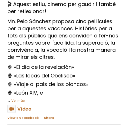
🎬 Aquest estiu, cinema per gaudir i també
per reflexionar!
Mn. Peio Sánchez proposa cinc pel·lícules
per a aquestes vacances. Històries per a
tots els públics que ens conviden a fer-nos
preguntes sobre l'acollida, la superació, la
convivència, la vocació i la nostra manera
de mirar els altres.
🍿 «El día de la revelación»
🍿 «Las locas del Obelisco»
🍿 «Viaje al país de los blancos»
🍿 «León XIV, e
...
Ver más
Vídeo
View on Facebook
·
Share