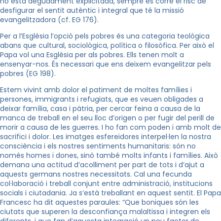
no està degudament explicitada, sempre es corre el risc de
desfigurar el sentit autèntic i integral que té la missió
evangelitzadora (cf. EG 176).
Per a l’Església l’opció pels pobres és una categoria teològica
abans que cultural, sociològica, política o filosòfica. Per això el
Papa vol una Església per als pobres. Ells tenen molt a
ensenyar-nos. És necessari que ens deixem evangelitzar pels
pobres (EG 198).
Estem vivint amb dolor el patiment de moltes famílies i
persones, immigrants i refugiats, que es veuen obligades a
deixar família, casa i pàtria, per cercar feina a causa de la
manca de treball en el seu lloc d’origen o per fugir del perill de
morir a causa de les guerres. I ho fan com poden i amb molt de
sacrifici i dolor. Les imatges esfereïdores interpel·len la nostra
consciència i els nostres sentiments humanitaris: són no
només homes i dones, sinó també molts infants i famílies. Això
demana una actitud d’acolliment per part de tots i d’ajut a
aquests germans nostres necessitats. Cal una fecunda
col·laboració i treball conjunt entre administració, institucions
socials i ciutadania. Ja s’està treballant en aquest sentit. El Papa
Francesc ha dit aquestes paraules: “Que boniques són les
ciutats que superen la desconfiança malaltissa i integren els
diferents, i que fan d’aquesta integració un nou factor de