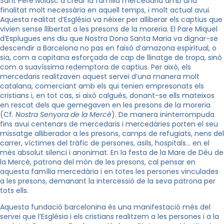
Sant Pere Nolasc a crear la família mercedària amb una
finalitat molt necessària en aquell temps, i molt actual avui.
Aquesta realitat d’Església va néixer per alliberar els captius que
vivien sense llibertat a les presons de la moreria. El Pare Miquel
d’Esplugues ens diu que Nostra Dona Santa Maria va dignar-se
descendir a Barcelona no pas en faisó d’amazona espiritual, o
sia, com a capitana esforçada de cap de llinatge de tropa, sinó
com a suavíssima redemptora de captius. Per això, els
mercedaris realitzaven aquest servei d’una manera molt
catalana, comerciant amb els qui tenien empresonats els
cristians i, en tot cas, si això calgués, donant-se ells mateixos
en rescat dels que gemegaven en les presons de la moreria
(Cf.
Nostra Senyora de la Mercè
). De manera ininterrompuda
fins avui centenars de mercedaris i mercedàries porten el seu
missatge alliberador a les presons, camps de refugiats, nens del
carrer, víctimes del tràfic de persones, asils, hospitals… en el
més absolut silenci i anonimat. En la festa de la Mare de Déu de
la Mercè, patrona del món de les presons, cal pensar en
aquesta família mercedària i en totes les persones vinculades
a les presons, demanant la intercessió de la seva patrona per
tots ells.
Aquesta fundació barcelonina és una manifestació més del
servei que l’Església i els cristians realitzem a les persones i a la