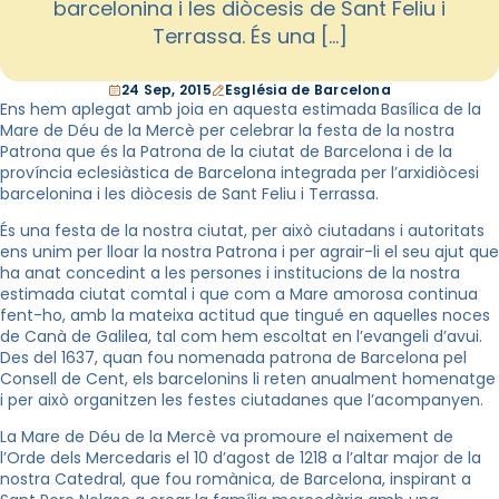
barcelonina i les diòcesis de Sant Feliu i
Terrassa. És una […]
24 Sep, 2015
Església de Barcelona
Ens hem aplegat amb joia en aquesta estimada Basílica de la
Mare de Déu de la Mercè per celebrar la festa de la nostra
Patrona que és la Patrona de la ciutat de Barcelona i de la
província eclesiàstica de Barcelona integrada per l’arxidiòcesi
barcelonina i les diòcesis de Sant Feliu i Terrassa.
És una festa de la nostra ciutat, per això ciutadans i autoritats
ens unim per lloar la nostra Patrona i per agrair-li el seu ajut que
ha anat concedint a les persones i institucions de la nostra
estimada ciutat comtal i que com a Mare amorosa continua
fent-ho, amb la mateixa actitud que tingué en aquelles noces
de Canà de Galilea, tal com hem escoltat en l’evangeli d’avui.
Des del 1637, quan fou nomenada patrona de Barcelona pel
Consell de Cent, els barcelonins li reten anualment homenatge
i per això organitzen les festes ciutadanes que l’acompanyen.
La Mare de Déu de la Mercè va promoure el naixement de
l’Orde dels Mercedaris el 10 d’agost de 1218 a l’altar major de la
nostra Catedral, que fou romànica, de Barcelona, inspirant a