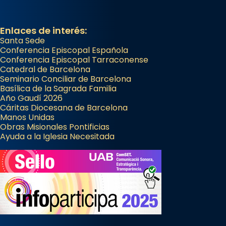
que les santes Juliana (“relatiu a Júlia”) i
Semproniana (“relatiu a Semprònia =
Enlaces de interés:
eterna”) són deixebles seves. I l’any 1667, el
Santa Sede
frare Joan Gaspar Roig, afirma en una obra
Conferencia Episcopal Española
Conferencia Episcopal Tarraconense
que les santes són filles de l’antiga Iluro.
Catedral de Barcelona
Mataró en reivindicarà les relíq
Seminario Conciliar de Barcelona
...
Basílica de la Sagrada Familia
Ver más
Año Gaudí 2026
Foto
Cáritas Diocesana de Barcelona
Manos Unidas
View on Facebook
·
Share
Obras Misionales Pontificias
Ayuda a la Iglesia Necesitada