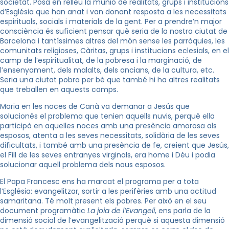
societat. Posa en relleu la munió de realitats, grups i institucions
d’Església que han anat i van donant resposta a les necessitats
espirituals, socials i materials de la gent. Per a prendre’n major
consciència és suficient pensar què seria de la nostra ciutat de
Barcelona i tantíssimes altres del món sense les parròquies, les
comunitats religioses, Càritas, grups i institucions eclesials, en el
camp de l’espiritualitat, de la pobresa i la marginació, de
l’ensenyament, dels malalts, dels ancians, de la cultura, etc.
Seria una ciutat pobra per bé que també hi ha altres realitats
que treballen en aquests camps.
Maria en les noces de Canà va demanar a Jesús que
solucionés el problema que tenien aquells nuvis, perquè ella
participà en aquelles noces amb una presència amorosa als
esposos, atenta a les seves necessitats, solidària de les seves
dificultats, i també amb una presència de fe, creient que Jesús,
el Fill de les seves entranyes virginals, era home i Déu i podia
solucionar aquell problema dels nous esposos.
El Papa Francesc ens ha marcat el programa per a tota
l’Església: evangelitzar, sortir a les perifèries amb una actitud
samaritana. Té molt present els pobres. Per això en el seu
document programàtic
La joia de l’Evangeli
, ens parla de la
dimensió social de l’evangelització perquè si aquesta dimensió