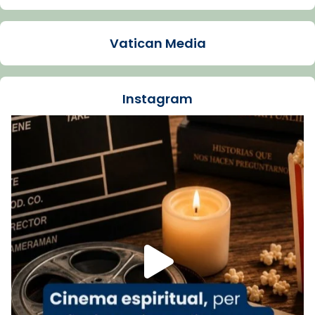
Arquebisbat de Barcelona
1 week ago
Vatican Media
La Carmina va patir depressió. Fa gairebé
dos mesos, a l'Estadi Lluís Companys, la
jove va fer arribar el seu testimoni al papa
Instagram
Lleó XIV.
Recupera l'entrevista comp
Vatican
tican News 👇
News
www.vaticannews.va/es/iglesia/news/2026-
07/carmina-historia-depresion-papa-viaje-
espana-testimoni...
Foto
View on Facebook
·
Share
Arquebisbat de Barcelona
2 weeks ago