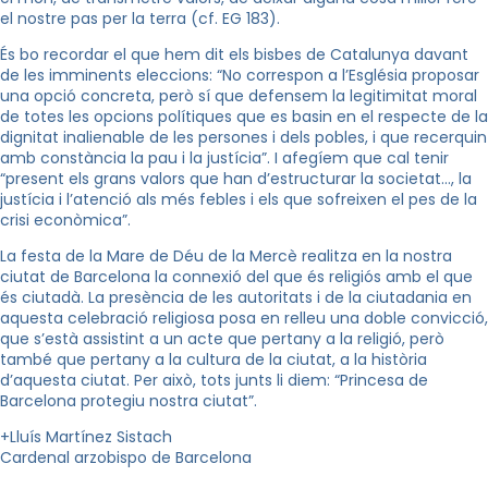
el nostre pas per la terra (cf. EG 183).
És bo recordar el que hem dit els bisbes de Catalunya davant
de les imminents eleccions: “No correspon a l’Església proposar
una opció concreta, però sí que defensem la legitimitat moral
de totes les opcions polítiques que es basin en el respecte de la
dignitat inalienable de les persones i dels pobles, i que recerquin
amb constància la pau i la justícia”. I afegíem que cal tenir
“present els grans valors que han d’estructurar la societat…, la
justícia i l’atenció als més febles i els que sofreixen el pes de la
crisi econòmica”.
La festa de la Mare de Déu de la Mercè realitza en la nostra
ciutat de Barcelona la connexió del que és religiós amb el que
és ciutadà. La presència de les autoritats i de la ciutadania en
aquesta celebració religiosa posa en relleu una doble convicció,
que s’està assistint a un acte que pertany a la religió, però
també que pertany a la cultura de la ciutat, a la història
d’aquesta ciutat. Per això, tots junts li diem: “Princesa de
Barcelona protegiu nostra ciutat”.
+Lluís Martínez Sistach
Cardenal arzobispo de Barcelona