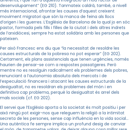
desenvolupament” (EG 210). Tanmateix caldrà, també, a nivell
més internacional, afrontar les causes d’aquest creixent
moviment migratori que són la manca de feina als llocs
d’origen i les guerres. L’Església de Barcelona de la qual jo en sóc
pastor, formada pels fills i filles de la ciutat i dels altres indrets
de l’arxidiòcesi, sempre ha estat solidària amb les persones que
pateixen.
Per això Francesc ens diu que “la necessitat de resoldre les
causes estructurals de la pobresa no pot esperar” (EG 202).
Certament, els plans assistencials que tenen urgències, només
haurien de pensar-se com a respostes passatgeres. Però
mentre no es resolguin radicalment els problemes dels pobres,
renunciant a l’autonomia absoluta dels mercats i de
l’especulació financera i atacant les causes estructurals de la
desigualtat, no es resoldran els problemes del món i en
definitiva cap problema, perquè la desigualtat és arrel dels
mals socials (cf. EG 202).
El servei que l’Església aporta a la societat és molt positiu i per
això ningú pot exigir-nos que releguem la religió a la intimitat
secreta de les persones, sense cap influència en la vida social…
Una autèntica fe sempre implica un profund desig de canviar
el món, de transmetre valors, de deixar alguna cosa millor rere