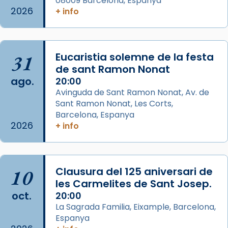
08009 Barcelona, Espanya
del Sant Pare Lleó XIV a Barcelona, i als
2026
+ info
col·laboradors, a la Catedral de Barcelona.
L’arquebisbe de Barcelona, el cardenal Joan
Josep Omella, ha presidit la missa i l’ha
31
Eucaristia solemne de la festa
concelebrat el bisbe auxiliar de Barcelona,
de sant Ramon Nonat
Mons. David Abadías.
ago.
20:00
Avinguda de Sant Ramon Nonat, Av. de
📸 Dr. G. Simón
Sant Ramon Nonat, Les Corts,
Foto
Barcelona, Espanya
2026
+ info
View on Facebook
·
Share
Arquebisbat de Barcelona
2 weeks ago
10
Clausura del 125 aniversari de
Memòria de les santes Juliana i
les Carmelites de Sant Josep.
oct.
Semproniana, verges i màrtirs.
20:00
La Sagrada Familia, Eixample, Barcelona,
Acompanyant la història de sant Cugat, a
Espanya
partir de l’Edat Mitjana sorgeix la tradició