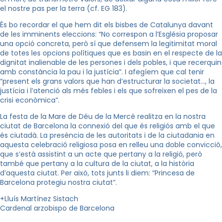
el nostre pas per la terra (cf. EG 183).
És bo recordar el que hem dit els bisbes de Catalunya davant
de les imminents eleccions: “No correspon a l’Església proposar
una opció concreta, però sí que defensem la legitimitat moral
de totes les opcions polítiques que es basin en el respecte de la
dignitat inalienable de les persones i dels pobles, i que recerquin
amb constància la pau i la justícia”. I afegíem que cal tenir
“present els grans valors que han d’estructurar la societat…, la
justícia i l’atenció als més febles i els que sofreixen el pes de la
crisi econòmica”.
La festa de la Mare de Déu de la Mercè realitza en la nostra
ciutat de Barcelona la connexió del que és religiós amb el que
és ciutadà. La presència de les autoritats i de la ciutadania en
aquesta celebració religiosa posa en relleu una doble convicció,
que s’està assistint a un acte que pertany a la religió, però
també que pertany a la cultura de la ciutat, a la història
d’aquesta ciutat. Per això, tots junts li diem: “Princesa de
Barcelona protegiu nostra ciutat”.
+Lluís Martínez Sistach
Cardenal arzobispo de Barcelona