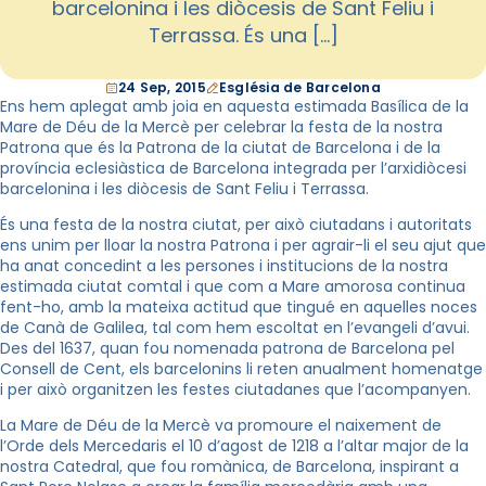
barcelonina i les diòcesis de Sant Feliu i
Terrassa. És una […]
24 Sep, 2015
Església de Barcelona
Ens hem aplegat amb joia en aquesta estimada Basílica de la
Mare de Déu de la Mercè per celebrar la festa de la nostra
Patrona que és la Patrona de la ciutat de Barcelona i de la
província eclesiàstica de Barcelona integrada per l’arxidiòcesi
barcelonina i les diòcesis de Sant Feliu i Terrassa.
És una festa de la nostra ciutat, per això ciutadans i autoritats
ens unim per lloar la nostra Patrona i per agrair-li el seu ajut que
ha anat concedint a les persones i institucions de la nostra
estimada ciutat comtal i que com a Mare amorosa continua
fent-ho, amb la mateixa actitud que tingué en aquelles noces
de Canà de Galilea, tal com hem escoltat en l’evangeli d’avui.
Des del 1637, quan fou nomenada patrona de Barcelona pel
Consell de Cent, els barcelonins li reten anualment homenatge
i per això organitzen les festes ciutadanes que l’acompanyen.
La Mare de Déu de la Mercè va promoure el naixement de
l’Orde dels Mercedaris el 10 d’agost de 1218 a l’altar major de la
nostra Catedral, que fou romànica, de Barcelona, inspirant a