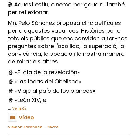
🎬 Aquest estiu, cinema per gaudir i també
per reflexionar!
Mn. Peio Sánchez proposa cinc pel·lícules
per a aquestes vacances. Històries per a
tots els públics que ens conviden a fer-nos
preguntes sobre l'acollida, la superació, la
convivència, la vocació i la nostra manera
de mirar els altres.
🍿 «El día de la revelación»
🍿 «Las locas del Obelisco»
🍿 «Viaje al país de los blancos»
🍿 «León XIV, e
...
Ver más
Vídeo
View on Facebook
·
Share