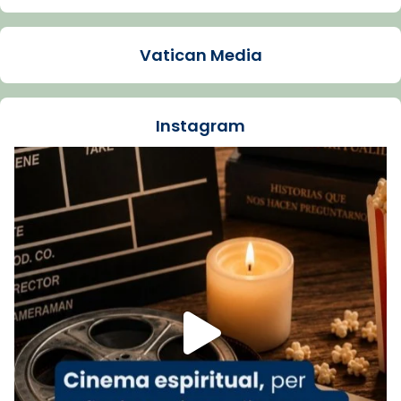
Arquebisbat de Barcelona
1 week ago
Vatican Media
La Carmina va patir depressió. Fa gairebé
dos mesos, a l'Estadi Lluís Companys, la
jove va fer arribar el seu testimoni al papa
Instagram
Lleó XIV.
Recupera l'entrevista comp
Vatican
tican News 👇
News
www.vaticannews.va/es/iglesia/news/2026-
07/carmina-historia-depresion-papa-viaje-
espana-testimoni...
Foto
View on Facebook
·
Share
Arquebisbat de Barcelona
2 weeks ago