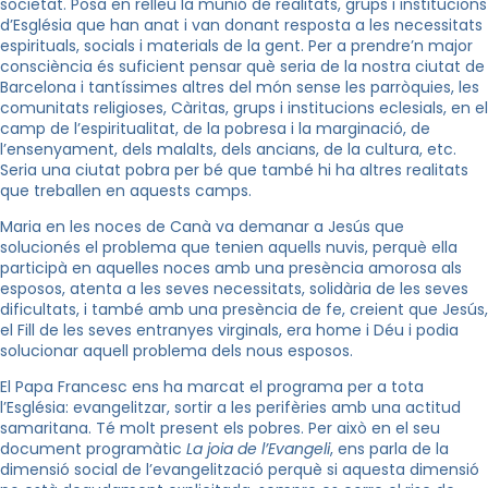
societat. Posa en relleu la munió de realitats, grups i institucions
d’Església que han anat i van donant resposta a les necessitats
espirituals, socials i materials de la gent. Per a prendre’n major
consciència és suficient pensar què seria de la nostra ciutat de
Barcelona i tantíssimes altres del món sense les parròquies, les
comunitats religioses, Càritas, grups i institucions eclesials, en el
camp de l’espiritualitat, de la pobresa i la marginació, de
l’ensenyament, dels malalts, dels ancians, de la cultura, etc.
Seria una ciutat pobra per bé que també hi ha altres realitats
que treballen en aquests camps.
Maria en les noces de Canà va demanar a Jesús que
solucionés el problema que tenien aquells nuvis, perquè ella
participà en aquelles noces amb una presència amorosa als
esposos, atenta a les seves necessitats, solidària de les seves
dificultats, i també amb una presència de fe, creient que Jesús,
el Fill de les seves entranyes virginals, era home i Déu i podia
solucionar aquell problema dels nous esposos.
El Papa Francesc ens ha marcat el programa per a tota
l’Església: evangelitzar, sortir a les perifèries amb una actitud
samaritana. Té molt present els pobres. Per això en el seu
document programàtic
La joia de l’Evangeli
, ens parla de la
dimensió social de l’evangelització perquè si aquesta dimensió