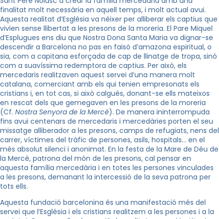
Sant Pere Nolasc a crear la família mercedària amb una
finalitat molt necessària en aquell temps, i molt actual avui.
Aquesta realitat d’Església va néixer per alliberar els captius que
vivien sense llibertat a les presons de la moreria. El Pare Miquel
d’Esplugues ens diu que Nostra Dona Santa Maria va dignar-se
descendir a Barcelona no pas en faisó d’amazona espiritual, o
sia, com a capitana esforçada de cap de llinatge de tropa, sinó
com a suavíssima redemptora de captius. Per això, els
mercedaris realitzaven aquest servei d’una manera molt
catalana, comerciant amb els qui tenien empresonats els
cristians i, en tot cas, si això calgués, donant-se ells mateixos
en rescat dels que gemegaven en les presons de la moreria
(Cf.
Nostra Senyora de la Mercè
). De manera ininterrompuda
fins avui centenars de mercedaris i mercedàries porten el seu
missatge alliberador a les presons, camps de refugiats, nens del
carrer, víctimes del tràfic de persones, asils, hospitals… en el
més absolut silenci i anonimat. En la festa de la Mare de Déu de
la Mercè, patrona del món de les presons, cal pensar en
aquesta família mercedària i en totes les persones vinculades
a les presons, demanant la intercessió de la seva patrona per
tots ells.
Aquesta fundació barcelonina és una manifestació més del
servei que l’Església i els cristians realitzem a les persones i a la