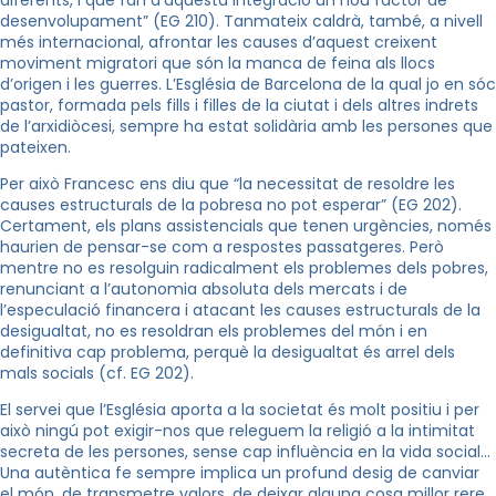
desenvolupament” (EG 210). Tanmateix caldrà, també, a nivell
més internacional, afrontar les causes d’aquest creixent
moviment migratori que són la manca de feina als llocs
d’origen i les guerres. L’Església de Barcelona de la qual jo en sóc
pastor, formada pels fills i filles de la ciutat i dels altres indrets
de l’arxidiòcesi, sempre ha estat solidària amb les persones que
pateixen.
Per això Francesc ens diu que “la necessitat de resoldre les
causes estructurals de la pobresa no pot esperar” (EG 202).
Certament, els plans assistencials que tenen urgències, només
haurien de pensar-se com a respostes passatgeres. Però
mentre no es resolguin radicalment els problemes dels pobres,
renunciant a l’autonomia absoluta dels mercats i de
l’especulació financera i atacant les causes estructurals de la
desigualtat, no es resoldran els problemes del món i en
definitiva cap problema, perquè la desigualtat és arrel dels
mals socials (cf. EG 202).
El servei que l’Església aporta a la societat és molt positiu i per
això ningú pot exigir-nos que releguem la religió a la intimitat
secreta de les persones, sense cap influència en la vida social…
Una autèntica fe sempre implica un profund desig de canviar
el món, de transmetre valors, de deixar alguna cosa millor rere