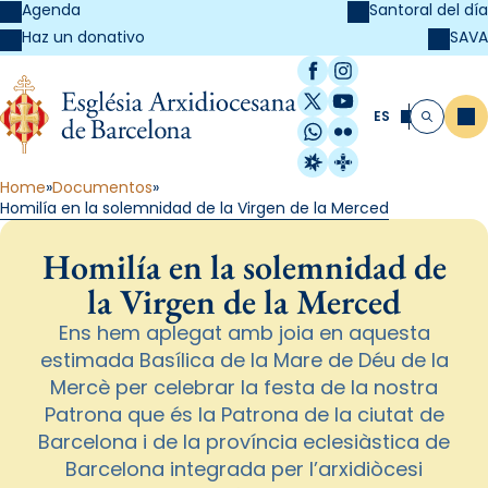
Agenda
Santoral del día
SAVA
Haz un donativo
Facebook
Instagram
X / Twitter
YouTube
ES
Me
Buscar
WhatsApp
Flickr
Radio Estel
Catalunya Cristi
Home
Documentos
Homilía en la solemnidad de la Virgen de la Merced
Homilía en la solemnidad de
la Virgen de la Merced
Ens hem aplegat amb joia en aquesta
estimada Basílica de la Mare de Déu de la
Mercè per celebrar la festa de la nostra
Patrona que és la Patrona de la ciutat de
Barcelona i de la província eclesiàstica de
Barcelona integrada per l’arxidiòcesi