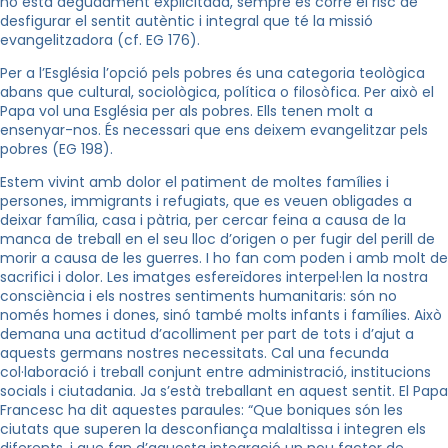
no està degudament explicitada, sempre es corre el risc de
desfigurar el sentit autèntic i integral que té la missió
evangelitzadora (cf. EG 176).
Per a l’Església l’opció pels pobres és una categoria teològica
abans que cultural, sociològica, política o filosòfica. Per això el
Papa vol una Església per als pobres. Ells tenen molt a
ensenyar-nos. És necessari que ens deixem evangelitzar pels
pobres (EG 198).
Estem vivint amb dolor el patiment de moltes famílies i
persones, immigrants i refugiats, que es veuen obligades a
deixar família, casa i pàtria, per cercar feina a causa de la
manca de treball en el seu lloc d’origen o per fugir del perill de
morir a causa de les guerres. I ho fan com poden i amb molt de
sacrifici i dolor. Les imatges esfereïdores interpel·len la nostra
consciència i els nostres sentiments humanitaris: són no
només homes i dones, sinó també molts infants i famílies. Això
demana una actitud d’acolliment per part de tots i d’ajut a
aquests germans nostres necessitats. Cal una fecunda
col·laboració i treball conjunt entre administració, institucions
socials i ciutadania. Ja s’està treballant en aquest sentit. El Papa
Francesc ha dit aquestes paraules: “Que boniques són les
ciutats que superen la desconfiança malaltissa i integren els
diferents, i que fan d’aquesta integració un nou factor de