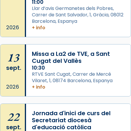
11:00
del Sant Pare Lleó XIV a Barcelona, i als
Llar d’avis Germanetes dels Pobres,
col·laboradors, a la Catedral de Barcelona.
Carrer de Sant Salvador, 1, Gràcia, 08012
Barcelona, Espanya
L’arquebisbe de Barcelona, el cardenal Joan
2026
+ info
Josep Omella, ha presidit la missa i l’ha
concelebrat el bisbe auxiliar de Barcelona,
Mons. David Abadías.
13
Missa a La2 de TVE, a Sant
📸 Dr. G. Simón
Cugat del Vallès
Foto
sept.
10:30
View on Facebook
·
Share
RTVE Sant Cugat, Carrer de Mercé
Vilaret, 1, 08174 Barcelona, Espanya
2026
+ info
Arquebisbat de Barcelona
2 weeks ago
Memòria de les santes Juliana i
Semproniana, verges i màrtirs.
22
Jornada d'inici de curs del
Secretariat diocesà
Acompanyant la història de sant Cugat, a
sept.
d'educació catòlica
partir de l’Edat Mitjana sorgeix la tradició