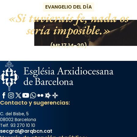
EVANGELIO DEL DÍA
Si tuvierais fe, nada os
sería imposible.
(Mt 17,14-20)
Facebook
Instagram
X / Twitter
YouTube
WhatsApp
Flickr
Radio Estel
Catalunya Cristiana
Contacto y sugerencias:
C. del Bisbe, 5
08002 Barcelona
Telf. 93 270 10 10
secgral@arqbcn.cat