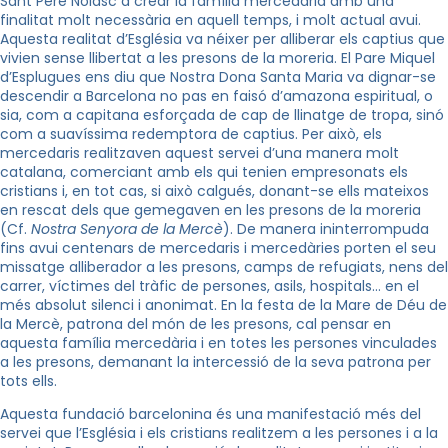
Sant Pere Nolasc a crear la família mercedària amb una
finalitat molt necessària en aquell temps, i molt actual avui.
Aquesta realitat d’Església va néixer per alliberar els captius que
vivien sense llibertat a les presons de la moreria. El Pare Miquel
d’Esplugues ens diu que Nostra Dona Santa Maria va dignar-se
descendir a Barcelona no pas en faisó d’amazona espiritual, o
sia, com a capitana esforçada de cap de llinatge de tropa, sinó
com a suavíssima redemptora de captius. Per això, els
mercedaris realitzaven aquest servei d’una manera molt
catalana, comerciant amb els qui tenien empresonats els
cristians i, en tot cas, si això calgués, donant-se ells mateixos
en rescat dels que gemegaven en les presons de la moreria
(Cf.
Nostra Senyora de la Mercè
). De manera ininterrompuda
fins avui centenars de mercedaris i mercedàries porten el seu
missatge alliberador a les presons, camps de refugiats, nens del
carrer, víctimes del tràfic de persones, asils, hospitals… en el
més absolut silenci i anonimat. En la festa de la Mare de Déu de
la Mercè, patrona del món de les presons, cal pensar en
aquesta família mercedària i en totes les persones vinculades
a les presons, demanant la intercessió de la seva patrona per
tots ells.
Aquesta fundació barcelonina és una manifestació més del
servei que l’Església i els cristians realitzem a les persones i a la