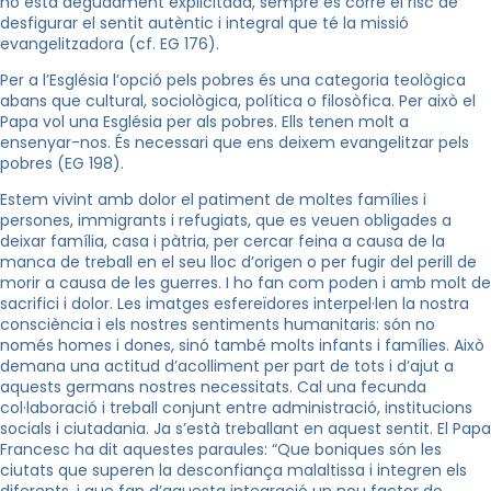
no està degudament explicitada, sempre es corre el risc de
desfigurar el sentit autèntic i integral que té la missió
evangelitzadora (cf. EG 176).
Per a l’Església l’opció pels pobres és una categoria teològica
abans que cultural, sociològica, política o filosòfica. Per això el
Papa vol una Església per als pobres. Ells tenen molt a
ensenyar-nos. És necessari que ens deixem evangelitzar pels
pobres (EG 198).
Estem vivint amb dolor el patiment de moltes famílies i
persones, immigrants i refugiats, que es veuen obligades a
deixar família, casa i pàtria, per cercar feina a causa de la
manca de treball en el seu lloc d’origen o per fugir del perill de
morir a causa de les guerres. I ho fan com poden i amb molt de
sacrifici i dolor. Les imatges esfereïdores interpel·len la nostra
consciència i els nostres sentiments humanitaris: són no
només homes i dones, sinó també molts infants i famílies. Això
demana una actitud d’acolliment per part de tots i d’ajut a
aquests germans nostres necessitats. Cal una fecunda
col·laboració i treball conjunt entre administració, institucions
socials i ciutadania. Ja s’està treballant en aquest sentit. El Papa
Francesc ha dit aquestes paraules: “Que boniques són les
ciutats que superen la desconfiança malaltissa i integren els
diferents, i que fan d’aquesta integració un nou factor de