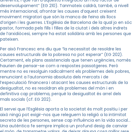
desenvolupament” (EG 210). Tanmateix caldrà, també, a nivell
més internacional, afrontar les causes d’aquest creixent
moviment migratori que són la manca de feina als llocs
d’origen i les guerres. L’Església de Barcelona de la qual jo en sóc
pastor, formada pels fills i filles de la ciutat i dels altres indrets
de l’arxidiòcesi, sempre ha estat solidària amb les persones que
pateixen.
Per això Francesc ens diu que “la necessitat de resoldre les
causes estructurals de la pobresa no pot esperar” (EG 202).
Certament, els plans assistencials que tenen urgències, només
haurien de pensar-se com a respostes passatgeres. Però
mentre no es resolguin radicalment els problemes dels pobres,
renunciant a l’autonomia absoluta dels mercats i de
l’especulació financera i atacant les causes estructurals de la
desigualtat, no es resoldran els problemes del món i en
definitiva cap problema, perquè la desigualtat és arrel dels
mals socials (cf. EG 202).
El servei que l’Església aporta a la societat és molt positiu i per
això ningú pot exigir-nos que releguem la religió a la intimitat
secreta de les persones, sense cap influència en la vida social…
Una autèntica fe sempre implica un profund desig de canviar
el món, de transmetre valors, de deixar alguna cosa millor rere