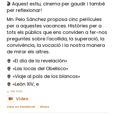
🎬 Aquest estiu, cinema per gaudir i també
per reflexionar!
Mn. Peio Sánchez proposa cinc pel·lícules
per a aquestes vacances. Històries per a
tots els públics que ens conviden a fer-nos
preguntes sobre l'acollida, la superació, la
convivència, la vocació i la nostra manera
de mirar els altres.
🍿 «El día de la revelación»
🍿 «Las locas del Obelisco»
🍿 «Viaje al país de los blancos»
🍿 «León XIV, e
...
Ver más
Vídeo
View on Facebook
·
Share