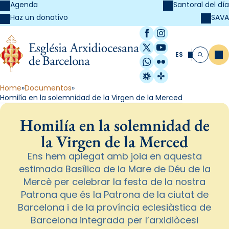
Agenda
Santoral del día
SAVA
Haz un donativo
Facebook
Instagram
X / Twitter
YouTube
ES
Me
Buscar
WhatsApp
Flickr
Radio Estel
Catalunya Cristi
Home
Documentos
Homilía en la solemnidad de la Virgen de la Merced
Homilía en la solemnidad de
la Virgen de la Merced
Ens hem aplegat amb joia en aquesta
estimada Basílica de la Mare de Déu de la
Mercè per celebrar la festa de la nostra
Patrona que és la Patrona de la ciutat de
Barcelona i de la província eclesiàstica de
Barcelona integrada per l’arxidiòcesi