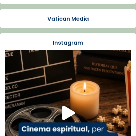
Arquebisbat de Barcelona
1 week ago
Vatican Media
La Carmina va patir depressió. Fa gairebé
dos mesos, a l'Estadi Lluís Companys, la
jove va fer arribar el seu testimoni al papa
Instagram
Lleó XIV.
Recupera l'entrevista comp
Vatican
tican News 👇
News
www.vaticannews.va/es/iglesia/news/2026-
07/carmina-historia-depresion-papa-viaje-
espana-testimoni...
Foto
View on Facebook
·
Share
Arquebisbat de Barcelona
2 weeks ago