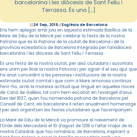
barcelonina i les diòcesis de Sant Feliu i
Terrassa. És una […]
24 Sep, 2015
Església de Barcelona
Ens hem aplegat amb joia en aquesta estimada Basílica de la
Mare de Déu de la Mercè per celebrar la festa de la nostra
Patrona que és la Patrona de la ciutat de Barcelona i de la
província eclesiàstica de Barcelona integrada per l’arxidiòcesi
barcelonina i les diòcesis de Sant Feliu i Terrassa.
És una festa de la nostra ciutat, per això ciutadans i autoritats
ens unim per lloar la nostra Patrona i per agrair-li el seu ajut que
ha anat concedint a les persones i institucions de la nostra
estimada ciutat comtal i que com a Mare amorosa continua
fent-ho, amb la mateixa actitud que tingué en aquelles noces
de Canà de Galilea, tal com hem escoltat en l’evangeli d’avui.
Des del 1637, quan fou nomenada patrona de Barcelona pel
Consell de Cent, els barcelonins li reten anualment homenatge
i per això organitzen les festes ciutadanes que l’acompanyen.
La Mare de Déu de la Mercè va promoure el naixement de
l’Orde dels Mercedaris el 10 d’agost de 1218 a l’altar major de la
nostra Catedral, que fou romànica, de Barcelona, inspirant a