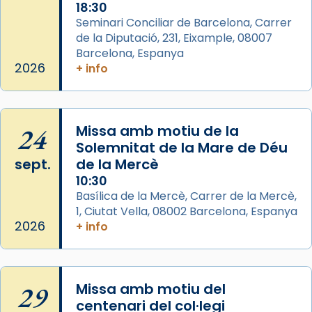
18:30
que les santes Juliana (“relatiu a Júlia”) i
Seminari Conciliar de Barcelona, Carrer
Semproniana (“relatiu a Semprònia =
de la Diputació, 231, Eixample, 08007
eterna”) són deixebles seves. I l’any 1667, el
Barcelona, Espanya
frare Joan Gaspar Roig, afirma en una obra
2026
+ info
que les santes són filles de l’antiga Iluro.
Mataró en reivindicarà les relíq
...
Ver más
24
Missa amb motiu de la
Foto
Solemnitat de la Mare de Déu
sept.
de la Mercè
View on Facebook
·
Share
10:30
Basílica de la Mercè, Carrer de la Mercè,
1, Ciutat Vella, 08002 Barcelona, Espanya
2026
+ info
29
Missa amb motiu del
centenari del col·legi