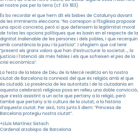
el nostre pas per la terra (cf. EG 183).
És bo recordar el que hem dit els bisbes de Catalunya davant
de les imminents eleccions: “No correspon a l’Església proposar
una opció concreta, però sí que defensem la legitimitat moral
de totes les opcions polítiques que es basin en el respecte de la
dignitat inalienable de les persones i dels pobles, i que recerquin
amb constància la pau i la justícia”. I afegíem que cal tenir
“present els grans valors que han d’estructurar la societat…, la
justícia i l’atenció als més febles i els que sofreixen el pes de la
crisi econòmica”.
La festa de la Mare de Déu de la Mercè realitza en la nostra
ciutat de Barcelona la connexió del que és religiós amb el que
és ciutadà. La presència de les autoritats i de la ciutadania en
aquesta celebració religiosa posa en relleu una doble convicció,
que s’està assistint a un acte que pertany a la religió, però
també que pertany a la cultura de la ciutat, a la història
d’aquesta ciutat. Per això, tots junts li diem: “Princesa de
Barcelona protegiu nostra ciutat”.
+Lluís Martínez Sistach
Cardenal arzobispo de Barcelona