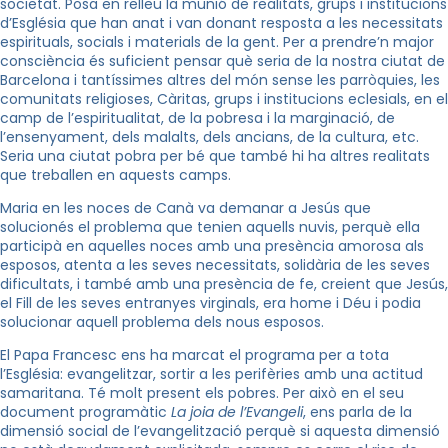
societat. Posa en relleu la munió de realitats, grups i institucions
d’Església que han anat i van donant resposta a les necessitats
espirituals, socials i materials de la gent. Per a prendre’n major
consciència és suficient pensar què seria de la nostra ciutat de
Barcelona i tantíssimes altres del món sense les parròquies, les
comunitats religioses, Càritas, grups i institucions eclesials, en el
camp de l’espiritualitat, de la pobresa i la marginació, de
l’ensenyament, dels malalts, dels ancians, de la cultura, etc.
Seria una ciutat pobra per bé que també hi ha altres realitats
que treballen en aquests camps.
Maria en les noces de Canà va demanar a Jesús que
solucionés el problema que tenien aquells nuvis, perquè ella
participà en aquelles noces amb una presència amorosa als
esposos, atenta a les seves necessitats, solidària de les seves
dificultats, i també amb una presència de fe, creient que Jesús,
el Fill de les seves entranyes virginals, era home i Déu i podia
solucionar aquell problema dels nous esposos.
El Papa Francesc ens ha marcat el programa per a tota
l’Església: evangelitzar, sortir a les perifèries amb una actitud
samaritana. Té molt present els pobres. Per això en el seu
document programàtic
La joia de l’Evangeli
, ens parla de la
dimensió social de l’evangelització perquè si aquesta dimensió