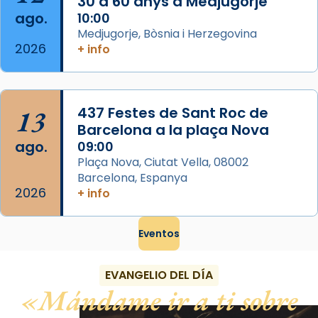
30 a 60 anys a Medjugorje
ago.
10:00
View on Facebook
·
Share
Medjugorje, Bòsnia i Herzegovina
2026
+ info
13
437 Festes de Sant Roc de
Barcelona a la plaça Nova
ago.
09:00
Plaça Nova, Ciutat Vella, 08002
Barcelona, Espanya
2026
+ info
Eventos
EVANGELIO DEL DÍA
Mándame ir a ti sobre