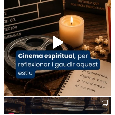
tican News 👇
News
www.vaticannews.va/es/iglesia/news/2026-
07/carmina-historia-depresion-papa-viaje-
espana-testimoni...
Foto
View on Facebook
·
Share
Arquebisbat de Barcelona
2 weeks ago
«Avui les santes Juliana i Semproniana ens
ajuden a alçar la mirada»
Mons. Sergi Gordo, bisbe de Tortosa, ha
presidit aquest 27 de juliol la missa de Les
Santes de Mataró.
🔗
tinyurl.com/cvu5jmbk
📸 J. Merino