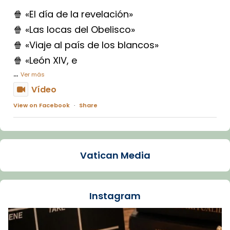
🍿 «El día de la revelación»
🍿 «Las locas del Obelisco»
🍿 «Viaje al país de los blancos»
🍿 «León XIV, e
...
Ver más
Vídeo
View on Facebook
·
Share
Arquebisbat de Barcelona
1 week ago
Vatican Media
La Carmina va patir depressió. Fa gairebé
dos mesos, a l'Estadi Lluís Companys, la
jove va fer arribar el seu testimoni al papa
Instagram
Lleó XIV.
Recupera l'entrevista comp
Vatican