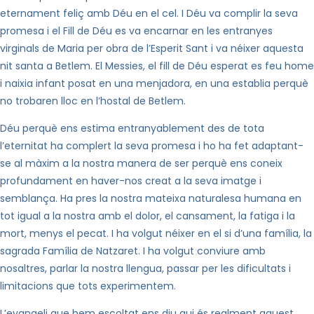
eternament feliç amb Déu en el cel. I Déu va complir la seva
promesa i el Fill de Déu es va encarnar en les entranyes
virginals de Maria per obra de l’Esperit Sant i va néixer aquesta
nit santa a Betlem. El Messies, el fill de Déu esperat es feu home
i naixia infant posat en una menjadora, en una establia perquè
no trobaren lloc en l’hostal de Betlem.
Déu perquè ens estima entranyablement des de tota
l’eternitat ha complert la seva promesa i ho ha fet adaptant-
se al màxim a la nostra manera de ser perquè ens coneix
profundament en haver-nos creat a la seva imatge i
semblança. Ha pres la nostra mateixa naturalesa humana en
tot igual a la nostra amb el dolor, el cansament, la fatiga i la
mort, menys el pecat. I ha volgut néixer en el si d’una família, la
sagrada Família de Natzaret. I ha volgut conviure amb
nosaltres, parlar la nostra llengua, passar per les dificultats i
limitacions que tots experimentem.
L’evangeli que hem escoltat ens diu qui és realment aquest