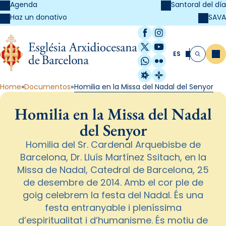
Agenda
Santoral del día
SAVA
Haz un donativo
Facebook
Instagram
X / Twitter
YouTube
ES
Me
Buscar
WhatsApp
Flickr
Radio Estel
Catalunya Cristi
Home
Documentos
Homilia en la Missa del Nadal del Senyor
Homilia en la Missa del Nadal
del Senyor
Homilia del Sr. Cardenal Arquebisbe de
Barcelona, Dr. Lluís Martínez Ssitach, en la
Missa de Nadal, Catedral de Barcelona, 25
de desembre de 2014. Amb el cor ple de
goig celebrem la festa del Nadal. És una
festa entranyable i pleníssima
d’espiritualitat i d’humanisme. És motiu de