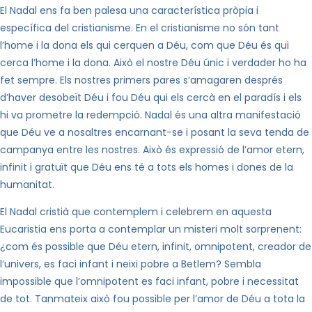
El Nadal ens fa ben palesa una característica pròpia i
específica del cristianisme. En el cristianisme no són tant
l’home i la dona els qui cerquen a Déu, com que Déu és qui
cerca l’home i la dona. Això el nostre Déu únic i verdader ho ha
fet sempre. Els nostres primers pares s’amagaren després
d’haver desobeït Déu i fou Déu qui els cercà en el paradís i els
hi va prometre la redempció. Nadal és una altra manifestació
que Déu ve a nosaltres encarnant-se i posant la seva tenda de
campanya entre les nostres. Això és expressió de l’amor etern,
infinit i gratuït que Déu ens té a tots els homes i dones de la
humanitat.
El Nadal cristià que contemplem i celebrem en aquesta
Eucaristia ens porta a contemplar un misteri molt sorprenent:
¿com és possible que Déu etern, infinit, omnipotent, creador de
l’univers, es faci infant i neixi pobre a Betlem? Sembla
impossible que l’omnipotent es faci infant, pobre i necessitat
de tot. Tanmateix això fou possible per l’amor de Déu a tota la