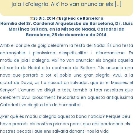
joia i d’alegria. Així ho van anunciar els […]
25 Dic, 2014
Església de Barcelona
Homilia del Sr. Cardenal Arquebisbe de Barcelona, Dr. Lluís
Martínez Ssitach, en la Missa de Nadal, Catedral de
Barcelona, 25 de desembre de 2014.
Amb el cor ple de goig celebrem la festa del Nadal. És una festa
entranyable i pleníssima d’espiritualitat i d’humanisme. És
motiu de joia i d’alegria. Així ho van anunciar els àngels aquella
nit santa de Nadal a la contrada de Betlem: “Us anuncio una
nova que portarà a tot el poble una gran alegria: Avui, a la
ciutat de David, us ha nascut un salvador, que és el Messies, el
Senyor”. L’anunci va dirigit a tots, també a tots nosaltres que
celebrem avui joiosament l’eucaristia en aquesta antiquíssima
Catedral i va dirigit a tota la humanitat.
¿Per què és motiu d’alegria aquesta bona notícia? Perquè Déu
havia promès als nostres primers pares que ens perdonaria els
nostres pecats i que ens salvaria donant-nos la vida