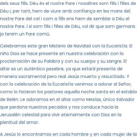
dels seus fills. Déu és el nostre Pare i nosaltres som fills i filles de
Déu i, per tant, hem de viure amb confiança en les mans del
nostre Pare del cel i com a fills ens hem de semblar a Déu el
nostre Pare. I si som fills i filles de Déu, vol dir que som germans
ja tenim un Pare comú.
Celebramos este gran Misterio de Navidad con la Eucaristía. El
niño Dios se hace presente en nuestra celebración con la
proclamación de su Palabra y con su cuerpo y su sangre. El
altar es un auténtico pesebre, ya que estará presente de
manera sacramental pero real Jesús muerto y resucitado. Y
con la celebración de la Eucaristía venimos a adorar al Señor,
como lo hicieron los pastores aquella noche santa en el establo
de Belén. Le adoramos en el altar como Mesías, único Salvador
que perdona nuestros pecados y nos conduce hacia la
Jerusalén celestial para vivir eternamente con Dios en la
plenitud del amor.
A Jesús lo encontramos en cada hombre y en cada mujer de la