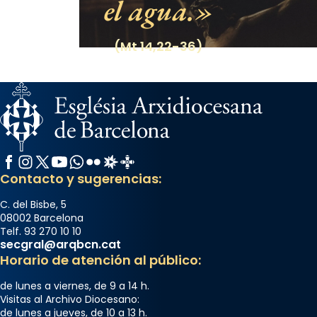
el agua.
(Mt 14,22-36)
Facebook
Instagram
X / Twitter
YouTube
WhatsApp
Flickr
Radio Estel
Catalunya Cristiana
Contacto y sugerencias:
C. del Bisbe, 5
08002 Barcelona
Telf. 93 270 10 10
secgral@arqbcn.cat
Horario de atención al público:
de lunes a viernes, de 9 a 14 h.
Visitas al Archivo Diocesano:
de lunes a jueves, de 10 a 13 h.