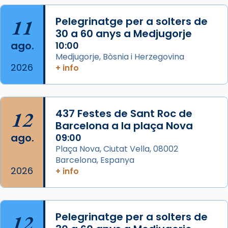
Foto
11
Pelegrinatge per a solters de
View on Facebook
·
Share
30 a 60 anys a Medjugorje
ago.
10:00
Arquebisbat de Barcelona
Medjugorje, Bòsnia i Herzegovina
2 weeks ago
2026
+ info
Memòria de les santes Juliana i
Semproniana, verges i màrtirs.
Acompanyant la història de sant Cugat, a
12
437 Festes de Sant Roc de
partir de l’Edat Mitjana sorgeix la tradició
Barcelona a la plaça Nova
que les santes Juliana (“relatiu a Júlia”) i
ago.
09:00
Semproniana (“relatiu a Semprònia =
Plaça Nova, Ciutat Vella, 08002
eterna”) són deixebles seves. I l’any 1667, el
Barcelona, Espanya
2026
frare Joan Gaspar Roig, afirma en una obra
+ info
que les santes són filles de l’antiga Iluro.
Mataró en reivindicarà les relíq
...
Ver más
12
Pelegrinatge per a solters de
Foto