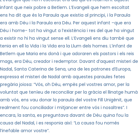
infant que neix pobre a Betlem. L’Evangeli que hem escoltat
ens ha dit que és la Paraula que existia al principi, i la Paraula
era amb Déu i la Paraula era Déu. Per aquest infant –que era
Déu i home- tot ha vingut a l’existència i res del que ha vingut
a existir no hi ha vingut sense ell. L’Evangeli ens diu també que
tenia en ell la Vida i la Vida era la Llum dels homes. L’infant de
Betlem que Maria ens donà i que adoraren els pastors i els reis
mags, era Déu, creador i redemptor. Davant d’aquest misteri de
Nadal, Santa Caterina de Sena, una de les patrones d’Europa,
expressa el misteri de Nadal amb aquestes paraules fetes
pregària joiosa: “Vós, oh Déu, empès pel vostres amor, per la
voluntat que teníeu de reconciliar per la gràcia el llinatge humà
amb vós, ens vau donar la paraula del vostre Fill Unigènit, que
realment fou conciliador i mitjancer entre vós i nosaltres”. I
encara, la santa, es preguntava davant de Déu quina fou la
causa del Nadal, i es responia així: “La causa fou només
l’inefable amor vostre”.