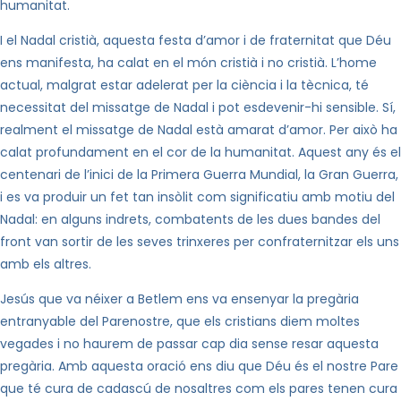
humanitat.
I el Nadal cristià, aquesta festa d’amor i de fraternitat que Déu
ens manifesta, ha calat en el món cristià i no cristià. L’home
actual, malgrat estar adelerat per la ciència i la tècnica, té
necessitat del missatge de Nadal i pot esdevenir-hi sensible. Sí,
realment el missatge de Nadal està amarat d’amor. Per això ha
calat profundament en el cor de la humanitat. Aquest any és el
centenari de l’inici de la Primera Guerra Mundial, la Gran Guerra,
i es va produir un fet tan insòlit com significatiu amb motiu del
Nadal: en alguns indrets, combatents de les dues bandes del
front van sortir de les seves trinxeres per confraternitzar els uns
amb els altres.
Jesús que va néixer a Betlem ens va ensenyar la pregària
entranyable del Parenostre, que els cristians diem moltes
vegades i no haurem de passar cap dia sense resar aquesta
pregària. Amb aquesta oració ens diu que Déu és el nostre Pare
que té cura de cadascú de nosaltres com els pares tenen cura