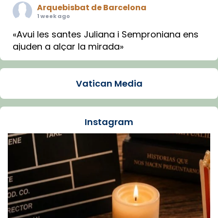
Arquebisbat de Barcelona
1 week ago
«Avui les santes Juliana i Semproniana ens
ajuden a alçar la mirada»
Mons. Sergi Gordo, bisbe de Tortosa, ha
presidit aquest 27 de juliol la missa de Les
Vatican Media
Santes de Mataró.
🔗
tinyurl.com/cvu5jmbk
📸 J. Merino
Instagram
Foto
View on Facebook
·
Share
Arquebisbat de Barcelona
is at Catedral
de Barcelona.
1 week ago
Aquest dilluns, 27 de juliol, ha tingut lloc la