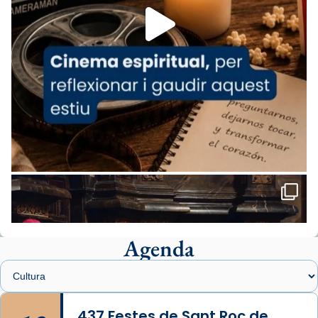
missa d’acció de gràcies en agraïment al
comitè organitzador de la visita apostòlica
del Sant Pare Lleó XIV a Barcelona, i als
col·laboradors, a la Catedral de Barcelona.
L’arquebisbe de Barcelona, el cardenal Joan
Josep Omella, ha presidit la missa i l’ha
concelebrat el bisbe auxiliar de Barcelona,
Mons. David Abadías.
📸 Dr. G. Simón
Foto
View on Facebook
·
Share
Agenda
Arquebisbat de Barcelona
1 week ago
Memòria de les santes Juliana i
Semproniana, verges i màrtirs.
437 Festes de Sant Roc de