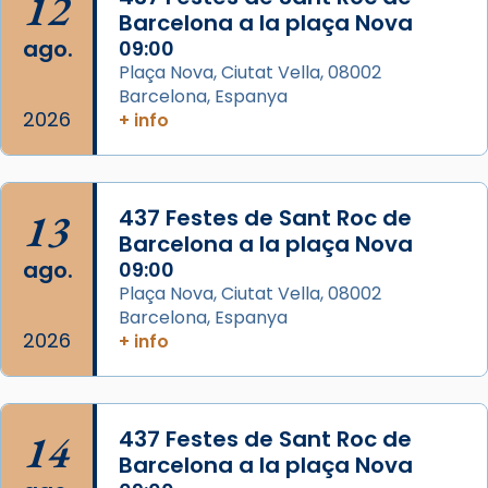
12
Barcelona a la plaça Nova
Acompanyant la història de sant Cugat, a
ago.
09:00
partir de l’Edat Mitjana sorgeix la tradició
Plaça Nova, Ciutat Vella, 08002
que les santes Juliana (“relatiu a Júlia”) i
Barcelona, Espanya
Semproniana (“relatiu a Semprònia =
2026
+ info
eterna”) són deixebles seves. I l’any 1667, el
frare Joan Gaspar Roig, afirma en una obra
que les santes són filles de l’antiga Iluro.
Mataró en reivindicarà les relíq
13
437 Festes de Sant Roc de
...
Barcelona a la plaça Nova
Ver más
ago.
09:00
Foto
Plaça Nova, Ciutat Vella, 08002
View on Facebook
·
Share
Barcelona, Espanya
2026
+ info
Arquebisbat de Barcelona
2 weeks ago
Jaume, fill de Zebedeu, és juntament amb el
14
437 Festes de Sant Roc de
seu germà Joan i Pere un dels que
Barcelona a la plaça Nova
acompanyava més de prop Jesús.