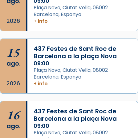
ago.
09:00
Plaça Nova, Ciutat Vella, 08002
Segons el llibre dels Fets (12,2) fou el primer
Barcelona, Espanya
apòstol màrtir, decapitat a Jerusalem per
2026
+ info
Herodes Agripa (vers l'any 44).
Patró de Galícia, després de les invasions
musulmanes fou venerat com a patró dels
15
437 Festes de Sant Roc de
Regnes castellans i més tard de tota
Barcelona a la plaça Nova
Espanya.
ago.
09:00
El seu sepulcre a Compostela fou un g
Plaça Nova, Ciutat Vella, 08002
Barcelona, Espanya
...
Ver más
2026
+ info
Foto
View on Facebook
·
Share
16
437 Festes de Sant Roc de
Barcelona a la plaça Nova
ago.
09:00
Plaça Nova, Ciutat Vella, 08002