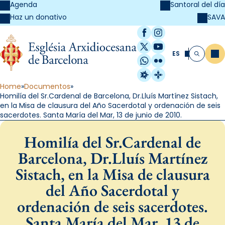
Agenda
Santoral del día
SAVA
Haz un donativo
Facebook
Instagram
X / Twitter
YouTube
ES
Me
Buscar
WhatsApp
Flickr
Radio Estel
Catalunya Cristi
Home
Documentos
Homilía del Sr.Cardenal de Barcelona, Dr.Lluís Martínez Sistach,
en la Misa de clausura del Año Sacerdotal y ordenación de seis
sacerdotes. Santa María del Mar, 13 de junio de 2010.
Homilía del Sr.Cardenal de
Barcelona, Dr.Lluís Martínez
Sistach, en la Misa de clausura
del Año Sacerdotal y
ordenación de seis sacerdotes.
Santa María del Mar, 13 de