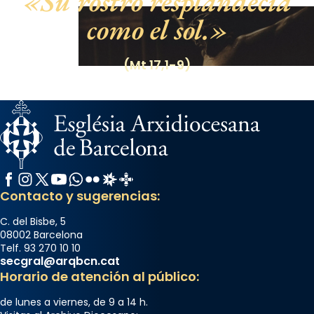
Su rostro resplandecía
como el sol.
(Mt 17,1-9)
Facebook
Instagram
X / Twitter
YouTube
WhatsApp
Flickr
Radio Estel
Catalunya Cristiana
Contacto y sugerencias:
C. del Bisbe, 5
08002 Barcelona
Telf. 93 270 10 10
secgral@arqbcn.cat
Horario de atención al público:
de lunes a viernes, de 9 a 14 h.