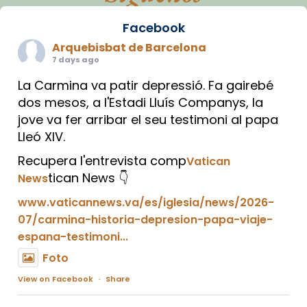
Facebook
Arquebisbat de Barcelona
7 days ago
La Carmina va patir depressió. Fa gairebé
dos mesos, a l'Estadi Lluís Companys, la
jove va fer arribar el seu testimoni al papa
Lleó XIV.
Recupera l'entrevista comp
Vatican
tican News 👇
News
www.vaticannews.va/es/iglesia/news/2026-
07/carmina-historia-depresion-papa-viaje-
espana-testimoni...
Foto
View on Facebook
·
Share