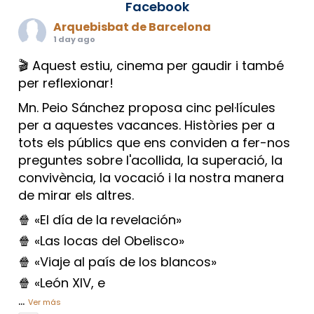
Facebook
Arquebisbat de Barcelona
1 day ago
🎬 Aquest estiu, cinema per gaudir i també
per reflexionar!
Mn. Peio Sánchez proposa cinc pel·lícules
per a aquestes vacances. Històries per a
tots els públics que ens conviden a fer-nos
preguntes sobre l'acollida, la superació, la
convivència, la vocació i la nostra manera
de mirar els altres.
🍿 «El día de la revelación»
🍿 «Las locas del Obelisco»
🍿 «Viaje al país de los blancos»
🍿 «León XIV, e
...
Ver más