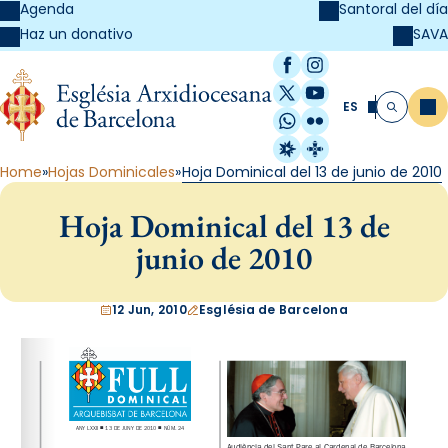
Agenda
Santoral del día
SAVA
Haz un donativo
Facebook
Instagram
X / Twitter
YouTube
ES
Me
Buscar
WhatsApp
Flickr
Radio Estel
Catalunya Cristi
Home
Hojas Dominicales
Hoja Dominical del 13 de junio de 2010
Hoja Dominical del 13 de
junio de 2010
12 Jun, 2010
Església de Barcelona