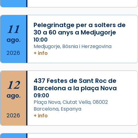
Semproniana, verges i màrtirs.
Acompanyant la història de sant Cugat, a
partir de l’Edat Mitjana sorgeix la tradició
11
Pelegrinatge per a solters de
que les santes Juliana (“relatiu a Júlia”) i
30 a 60 anys a Medjugorje
Semproniana (“relatiu a Semprònia =
ago.
10:00
eterna”) són deixebles seves. I l’any 1667, el
Medjugorje, Bòsnia i Herzegovina
2026
+ info
frare Joan Gaspar Roig, afirma en una obra
que les santes són filles de l’antiga Iluro.
Mataró en reivindicarà les relíq
...
Ver más
12
437 Festes de Sant Roc de
Foto
Barcelona a la plaça Nova
ago.
09:00
View on Facebook
·
Share
Plaça Nova, Ciutat Vella, 08002
Barcelona, Espanya
2026
+ info