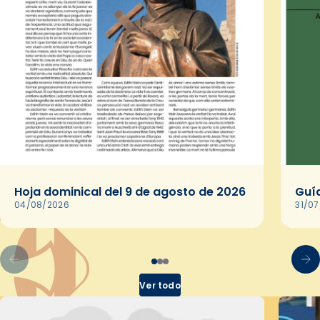
Hoja dominical del 9 de agosto de 2026
Guía
04/08/2026
31/0
Ver todo