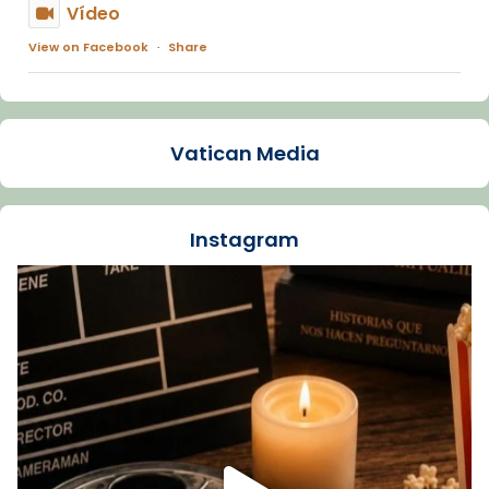
Vídeo
View on Facebook
·
Share
Arquebisbat de Barcelona
1 week ago
Vatican Media
La Carmina va patir depressió. Fa gairebé
dos mesos, a l'Estadi Lluís Companys, la
jove va fer arribar el seu testimoni al papa
Instagram
Lleó XIV.
Recupera l'entrevista comp
Vatican
tican News 👇
News
www.vaticannews.va/es/iglesia/news/2026-
07/carmina-historia-depresion-papa-viaje-
espana-testimoni...
Foto
View on Facebook
·
Share