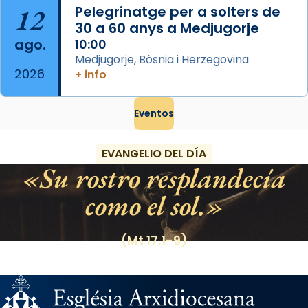
12
Pelegrinatge per a solters de
30 a 60 anys a Medjugorje
ago.
10:00
Medjugorje, Bòsnia i Herzegovina
2026
+ info
Eventos
EVANGELIO DEL DÍA
Su rostro resplandecía
como el sol.
(Mt 17,1-9)