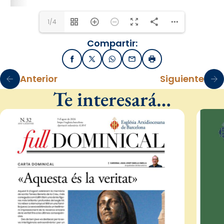
1/4
Compartir:
Facebook
X / Twitter
WhatsApp
Email
Imprimir
Anterior
Siguiente
Te interesará…