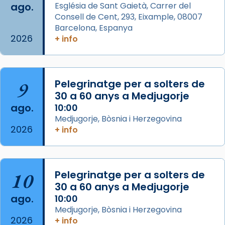
ago.
Església de Sant Gaietà, Carrer del
Aquest dilluns, 27 de juliol, ha tingut lloc la
Consell de Cent, 293, Eixample, 08007
missa d’acció de gràcies en agraïment al
Barcelona, Espanya
comitè organitzador de la visita apostòlica
2026
+ info
del Sant Pare Lleó XIV a Barcelona, i als
col·laboradors, a la Catedral de Barcelona.
L’arquebisbe de Barcelona, el cardenal Joan
9
Pelegrinatge per a solters de
Josep Omella, ha presidit la missa i l’ha
30 a 60 anys a Medjugorje
concelebrat el bisbe auxiliar de Barcelona,
ago.
10:00
Mons. David Abadías.
Medjugorje, Bòsnia i Herzegovina
2026
+ info
📸 Dr. G. Simón
Foto
View on Facebook
·
Share
10
Pelegrinatge per a solters de
30 a 60 anys a Medjugorje
Arquebisbat de Barcelona
ago.
10:00
2 weeks ago
Medjugorje, Bòsnia i Herzegovina
2026
Memòria de les santes Juliana i
+ info