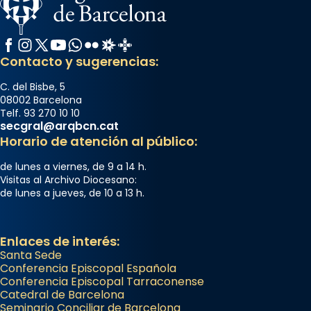
Facebook
Instagram
X / Twitter
YouTube
WhatsApp
Flickr
Radio Estel
Catalunya Cristiana
Contacto y sugerencias:
C. del Bisbe, 5
08002 Barcelona
Telf. 93 270 10 10
secgral@arqbcn.cat
Horario de atención al público:
de lunes a viernes, de 9 a 14 h.
Visitas al Archivo Diocesano:
de lunes a jueves, de 10 a 13 h.
Enlaces de interés:
Santa Sede
Conferencia Episcopal Española
Conferencia Episcopal Tarraconense
Catedral de Barcelona
Seminario Conciliar de Barcelona