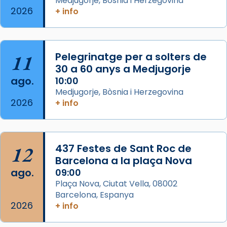
Medjugorje, Bòsnia i Herzegovina
2026
Memòria de les santes Juliana i
+ info
Semproniana, verges i màrtirs.
Acompanyant la història de sant Cugat, a
partir de l’Edat Mitjana sorgeix la tradició
11
Pelegrinatge per a solters de
que les santes Juliana (“relatiu a Júlia”) i
30 a 60 anys a Medjugorje
Semproniana (“relatiu a Semprònia =
ago.
10:00
eterna”) són deixebles seves. I l’any 1667, el
Medjugorje, Bòsnia i Herzegovina
2026
+ info
frare Joan Gaspar Roig, afirma en una obra
que les santes són filles de l’antiga Iluro.
Mataró en reivindicarà les relíq
...
Ver más
12
437 Festes de Sant Roc de
Foto
Barcelona a la plaça Nova
ago.
09:00
View on Facebook
·
Share
Plaça Nova, Ciutat Vella, 08002
Barcelona, Espanya
2026
+ info