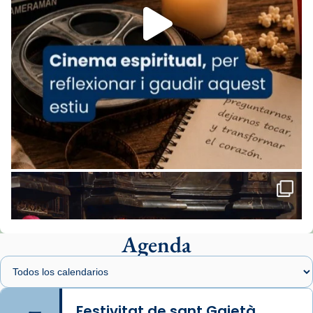
View on Facebook
·
Share
Arquebisbat de Barcelona
1 week ago
«Avui les santes Juliana i Semproniana ens
ajuden a alçar la mirada»
Mons. Sergi Gordo, bisbe de Tortosa, ha
presidit aquest 27 de juliol la missa de Les
Santes de Mataró.
🔗
tinyurl.com/cvu5jmbk
📸 J. Merino
Agenda
Foto
View on Facebook
·
Share
Arquebisbat de Barcelona
is at Catedral
Festivitat de sant Gaietà