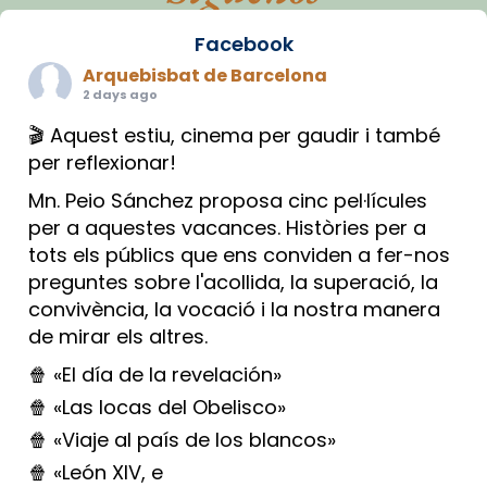
Facebook
Arquebisbat de Barcelona
2 days ago
🎬 Aquest estiu, cinema per gaudir i també
per reflexionar!
Mn. Peio Sánchez proposa cinc pel·lícules
per a aquestes vacances. Històries per a
tots els públics que ens conviden a fer-nos
preguntes sobre l'acollida, la superació, la
convivència, la vocació i la nostra manera
de mirar els altres.
🍿 «El día de la revelación»
🍿 «Las locas del Obelisco»
🍿 «Viaje al país de los blancos»
🍿 «León XIV, e