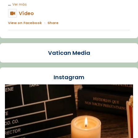
...
Ver más
Vídeo
View on Facebook
·
Share
Arquebisbat de Barcelona
1 week ago
Vatican Media
La Carmina va patir depressió. Fa gairebé
dos mesos, a l'Estadi Lluís Companys, la
jove va fer arribar el seu testimoni al papa
Instagram
Lleó XIV.
Recupera l'entrevista comp
Vatican
tican News 👇
News
www.vaticannews.va/es/iglesia/news/2026-
07/carmina-historia-depresion-papa-viaje-
espana-testimoni...
Foto