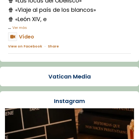
🍿 «Las locas del Obelisco»
🍿 «Viaje al país de los blancos»
🍿 «León XIV, e
...
Ver más
Vídeo
View on Facebook
·
Share
Arquebisbat de Barcelona
1 week ago
Vatican Media
La Carmina va patir depressió. Fa gairebé
dos mesos, a l'Estadi Lluís Companys, la
jove va fer arribar el seu testimoni al papa
Instagram
Lleó XIV.
Recupera l'entrevista comp
Vatican
tican News 👇
News
www.vaticannews.va/es/iglesia/news/2026-