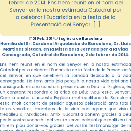
febrer de 2014. Ens hem reunit en el nom del
Senyor en la nostra estimada Catedral per
a celebrar l’Eucaristia en la festa de la
Presentació del Senyor, […]
01 Feb, 2014
Església de Barcelona
Homilia del Sr. Cardenal Arquebisbe de Barcelona, Dr. Lluís
Martínez Sistach, en la Missa de la Jornada per a la Vida
Consagrada, Catedral de Barcelona, 2 de febrer de 2014.
Ens hem reunit en el nom del Senyor en la nostra estimada
Catedral per a celebrar l’Eucaristia en la festa de la Presentació
del Senyor, en que celebrem la Jornada dedicada a la vida
consagrada. Ho fem amb joia perquè la nostra vida cristiana i
consagrada és una constant presentació a Déu i a l’Església, és
un constant respondre a la crida de Déu: “Aquí estic, Senyor”.
Com a pastor d’aquesta Església metropolitana de Barcelona
estic molt content de presidir aquesta celebració amb tots i
totes vosaltres, membres de la vida consagrada que viviu i
treballeu a l’Arxidiòcesi. Amb l’Eucaristia donem gràcies a Déu
per la vostra vocació i pel vostre servei eclesial que realitzeu i a
mi em plau donar-vos gràcies pel vostre testimoniatge de la
vostra vida lliurada a Déu amb radicalitat, seguint Jesús, cast,