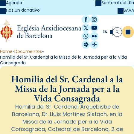
Agenda
Santoral del día
SAVA
Haz un donativo
Facebook
Instagram
X / Twitter
YouTube
ES
Me
Buscar
WhatsApp
Flickr
Radio Estel
Catalunya Cristi
Home
Documentos
Homilia del Sr. Cardenal a la Missa de la Jornada per a la Vida
Consagrada
Homilia del Sr. Cardenal a la
Missa de la Jornada per a la
Vida Consagrada
Homilia del Sr. Cardenal Arquebisbe de
Barcelona, Dr. Lluís Martínez Sistach, en la
Missa de la Jornada per a la Vida
Consagrada, Catedral de Barcelona, 2 de