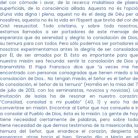
del cor còmode i avar, de la recerca malaltissa de plaers
superficials, de la consciència aïllada. Aquesta no és l’opció
d’una vida digna i plena, aquest no és el desig de Déu per a
nosaltres, aquesta no és la vida en l’Esperit que brota del cor de
Crist ressuscitat. Todo cristiano, y sobre todo nosotros,
estamos llamados a ser portadores de este mensaje de
esperanza que da serenidad y alegría: la consolación de Dios,
su ternura para con todos. Pero sólo podemos ser portadores si
nosotros experimentamos antes la alegría de ser consolados
por Él, de ser amados por Él. Esto es importante para que
nuestra misión sea fecunda: sentir la consolación de Dios y
transmitirla. El Papa Francisco dice que “a veces me he
encontrado con personas consagradas que tienen miedo a la
consolación de Dios… No tengan miedo, el Señor es el Señor de
la consolación, el Señor de la ternura” (Homilía en la misa del 7
de julio de 2013, con los seminaristas, novicios y novicias). La
invitación de Isaías ha de resonar en nuestro corazón:
“Consolad, consolad a mi pueblo” (40, 1) y esto ha de
convertirse en misión. Encontrar al Señor que nos consuela e ir
a consolar al Pueblo de Dios, ésta es la misión. La gente de hoy
tiene necesidad ciertamente de palabras, pero sobre todo
tiene necesidad de que demos testimonio de la misericordia, la
ternura del Señor, que enardece el corazón, despierta la
esperanza, atrae hacia el bien. Simeón dijo a María en el