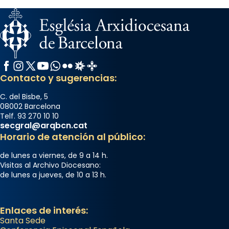
Facebook
Instagram
X / Twitter
YouTube
WhatsApp
Flickr
Radio Estel
Catalunya Cristiana
Contacto y sugerencias:
C. del Bisbe, 5
08002 Barcelona
Telf. 93 270 10 10
secgral@arqbcn.cat
Horario de atención al público:
de lunes a viernes, de 9 a 14 h.
Visitas al Archivo Diocesano:
de lunes a jueves, de 10 a 13 h.
Enlaces de interés:
Santa Sede