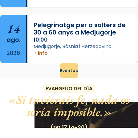
14
Pelegrinatge per a solters de
30 a 60 anys a Medjugorje
ago.
10:00
Medjugorje, Bòsnia i Herzegovina
2026
+ info
Eventos
EVANGELIO DEL DÍA
Si tuvierais fe, nada os
sería imposible.
(Mt 17,14-20)