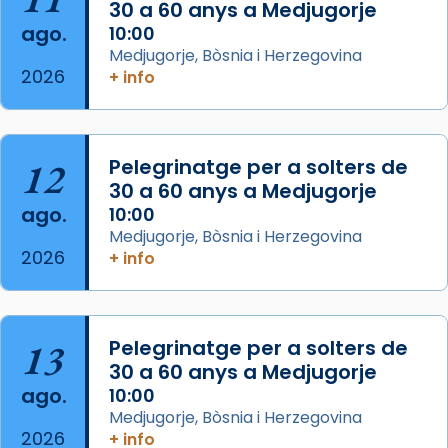
30 a 60 anys a Medjugorje
ago.
10:00
Arquebisbat de Barcelona
Medjugorje, Bòsnia i Herzegovina
2 weeks ago
2026
+ info
Memòria de les santes Juliana i
Semproniana, verges i màrtirs.
Acompanyant la història de sant Cugat, a
12
Pelegrinatge per a solters de
partir de l’Edat Mitjana sorgeix la tradició
30 a 60 anys a Medjugorje
que les santes Juliana (“relatiu a Júlia”) i
ago.
10:00
Semproniana (“relatiu a Semprònia =
Medjugorje, Bòsnia i Herzegovina
eterna”) són deixebles seves. I l’any 1667, el
2026
+ info
frare Joan Gaspar Roig, afirma en una obra
que les santes són filles de l’antiga Iluro.
Mataró en reivindicarà les relíq
13
Pelegrinatge per a solters de
...
Ver más
30 a 60 anys a Medjugorje
Foto
ago.
10:00
Medjugorje, Bòsnia i Herzegovina
View on Facebook
·
Share
2026
+ info