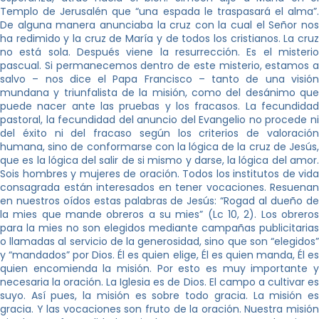
Templo de Jerusalén que “una espada le traspasará el alma”.
De alguna manera anunciaba la cruz con la cual el Señor nos
ha redimido y la cruz de María y de todos los cristianos. La cruz
no está sola. Después viene la resurrección. Es el misterio
pascual. Si permanecemos dentro de este misterio, estamos a
salvo – nos dice el Papa Francisco – tanto de una visión
mundana y triunfalista de la misión, como del desánimo que
puede nacer ante las pruebas y los fracasos. La fecundidad
pastoral, la fecundidad del anuncio del Evangelio no procede ni
del éxito ni del fracaso según los criterios de valoración
humana, sino de conformarse con la lógica de la cruz de Jesús,
que es la lógica del salir de si mismo y darse, la lógica del amor.
Sois hombres y mujeres de oración. Todos los institutos de vida
consagrada están interesados en tener vocaciones. Resuenan
en nuestros oídos estas palabras de Jesús: “Rogad al dueño de
la mies que mande obreros a su mies” (Lc 10, 2). Los obreros
para la mies no son elegidos mediante campañas publicitarias
o llamadas al servicio de la generosidad, sino que son “elegidos”
y “mandados” por Dios. Él es quien elige, Él es quien manda, Él es
quien encomienda la misión. Por esto es muy importante y
necesaria la oración. La Iglesia es de Dios. El campo a cultivar es
suyo. Así pues, la misión es sobre todo gracia. La misión es
gracia. Y las vocaciones son fruto de la oración. Nuestra misión