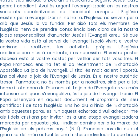
pobre i obedient. Avui és urgent l’evangelització en les nostres
societats secularitzades de l’occident europeu. L’Església
existeix per a evangelitzar i si no ho fa, l’Església no serveix per a
allò que Jesús la va fundar. Per això tots els membres de
l’Església hem de prendre consciència ben clara de la nostra
joiosa responsabilitat d’anunciar Jesús i l’Evangeli arreu. Sé que
la vostra vida està al servei de l’evangelització vivint el vostre
carisma i realitzant les activitats pròpies. L’Església
arxidiocesana n’està contenta, i us necessita. El vostre pastor
diocesà està al vostre costat per vetllar per tots vosaltres. El
Papa Francesc ens ha fet el do recentment de l’Exhortació
Apostòlica La joia de l’Evangeli. El títol és molt adient i oportú.
Ens cal viure la joia de l’Evangeli de Jesús. És el nostre autèntic
tresor. Tanmateix, no és només per a nosaltres, sinó per a tot
home i tota dona de l’humanitat. La joia de l’Evangeli es viu més
intensament quan s’evangelitza; és la joia de l’evangelització. El
Papa assenyala en aquest document el programa del seu
pontificat i de tota l’Església. Ens ho diu a l’inici de l’Exhortació
amb aquestes paraules: “En aquest exhortació vull adreçar-me
als fidels cristians per invitar-los a una etapa evangelitzadora
marcada per aquesta joia, i indicar camins per a la marxa de
l’Església en els pròxims anys” (N. 1). Francesc ens diu que el
gran risc del món actual és una tristesa individualista que brota