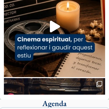
07/carmina-historia-depresion-papa-viaje-
espana-testimoni...
Foto
View on Facebook
·
Share
Arquebisbat de Barcelona
2 weeks ago
«Avui les santes Juliana i Semproniana ens
ajuden a alçar la mirada»
Mons. Sergi Gordo, bisbe de Tortosa, ha
presidit aquest 27 de juliol la missa de Les
Santes de Mataró.
🔗
tinyurl.com/cvu5jmbk
📸 J. Merino
Agenda
Foto