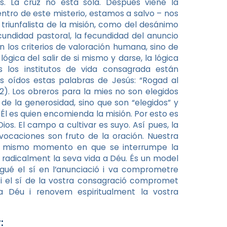
s. La cruz no está sola. Después viene la
ntro de este misterio, estamos a salvo – nos
triunfalista de la misión, como del desánimo
cundidad pastoral, la fecundidad del anuncio
n los criterios de valoración humana, sino de
ógica del salir de si mismo y darse, la lógica
 los institutos de vida consagrada están
s oídos estas palabras de Jesús: “Rogad al
2). Los obreros para la mies no son elegidos
de la generosidad, sino que son “elegidos” y
 Él es quien encomienda la misión. Por esto es
ios. El campo a cultivar es suyo. Así pues, la
 vocaciones son fruto de la oración. Nuestra
 el mismo momento en que se interrumpe la
 radicalment la seva vida a Déu. És un model
digué el sí en l’anunciació i va comprometre
 i el sí de la vostra consagració compromet
a Déu i renovem espiritualment la vostra
: