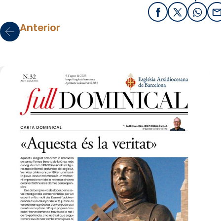
Facebook
X / Twitter
What
E
Anterior