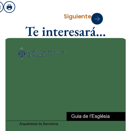
sApp
mail
Imprimir
Siguiente
Te interesará…