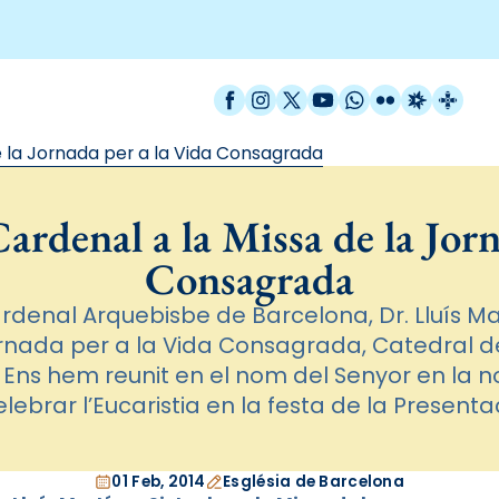
Facebook
Instagram
X / Twitter
YouTube
WhatsApp
Flickr
Radio Est
Catal
de la Jornada per a la Vida Consagrada
ardenal a la Missa de la Jor
Consagrada
ardenal Arquebisbe de Barcelona, Dr. Lluís Ma
ornada per a la Vida Consagrada, Catedral d
. Ens hem reunit en el nom del Senyor en la 
lebrar l’Eucaristia en la festa de la Presentac
01 Feb, 2014
Església de Barcelona