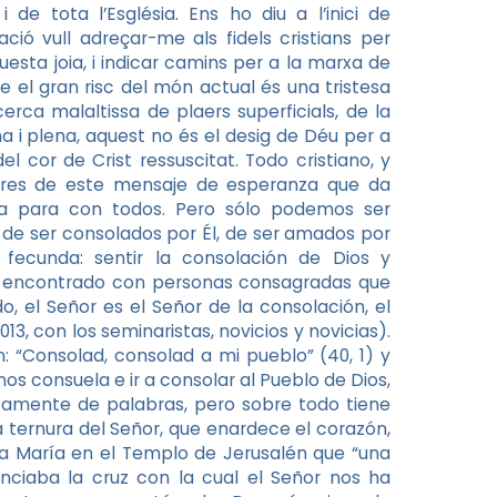
e tota l’Església. Ens ho diu a l’inici de
ció vull adreçar-me als fidels cristians per
sta joia, i indicar camins per a la marxa de
ue el gran risc del món actual és una tristesa
erca malaltissa de plaers superficials, de la
na i plena, aquest no és el desig de Déu per a
el cor de Crist ressuscitat. Todo cristiano, y
ores de este mensaje de esperanza que da
ura para con todos. Pero sólo podemos ser
 de ser consolados por Él, de ser amados por
 fecunda: sentir la consolación de Dios y
he encontrado con personas consagradas que
, el Señor es el Señor de la consolación, el
013, con los seminaristas, novicios y novicias).
: “Consolad, consolad a mi pueblo” (40, 1) y
os consuela e ir a consolar al Pueblo de Dios,
rtamente de palabras, pero sobre todo tiene
 ternura del Señor, que enardece el corazón,
o a María en el Templo de Jerusalén que “una
ciaba la cruz con la cual el Señor nos ha