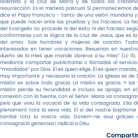
redimido y la cruz de María y de todos los cristiano
resurrección. Es el misterio pascual. Si permanecemos de
dice el Papa Francisco – tanto de una visión mundana y 
que puede nacer ante las pruebas y los fracasos. La fe
del Evangelio no procede ni del éxito ni del fracaso segú
conformarse con la lógica de la cruz de Jesús, que es la l
del amor. Sois hombres y mujeres de oración. Todos
interesados en tener vocaciones. Resuenan en nuestro
dueño de la mies que mande obreros a su mies” (Lc 10, 
mediante campañas publicitarias o llamadas al servicio 
“mandados” por Dios. Él es quien elige, Él es quien manda,
muy importante y necesaria la oración. La Iglesia es de D
misión es sobre todo gracia. La misión es gracia. Y las
misión pierde su fecundidad e incluso se apaga, en
conexión con la fuente, con el Señor. Maria va consagrar
pels que viviu la vocació de la vida consagrada. Ella 
plenament tota la seva vida. El sí del nostre baptisme
també tota la vostra vida. Donem-ne avui gràcies 
consagració generosa i radical a Déu.
Compartir