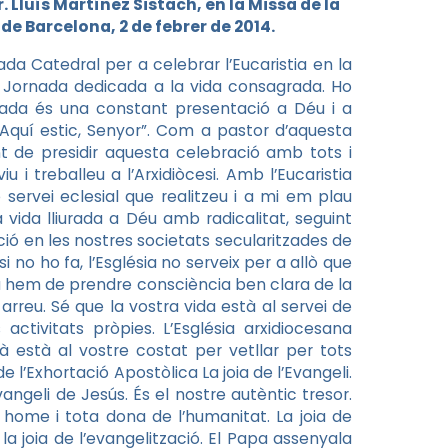
 Lluís Martínez Sistach, en la Missa de la
e Barcelona, 2 de febrer de 2014.
a Catedral per a celebrar l’Eucaristia en la
a Jornada dedicada a la vida consagrada. Ho
rada és una constant presentació a Déu i a
“Aquí estic, Senyor”. Com a pastor d’aquesta
t de presidir aquesta celebració amb tots i
i treballeu a l’Arxidiòcesi. Amb l’Eucaristia
servei eclesial que realitzeu i a mi em plau
vida lliurada a Déu amb radicalitat, seguint
ació en les nostres societats secularitzades de
si no ho fa, l’Església no serveix per a allò que
ia hem de prendre consciència ben clara de la
 arreu. Sé que la vostra vida està al servei de
s activitats pròpies. L’Església arxidiocesana
à està al vostre costat per vetllar per tots
 l’Exhortació Apostòlica La joia de l’Evangeli.
Evangeli de Jesús. És el nostre autèntic tresor.
 home i tota dona de l’humanitat. La joia de
la joia de l’evangelització. El Papa assenyala