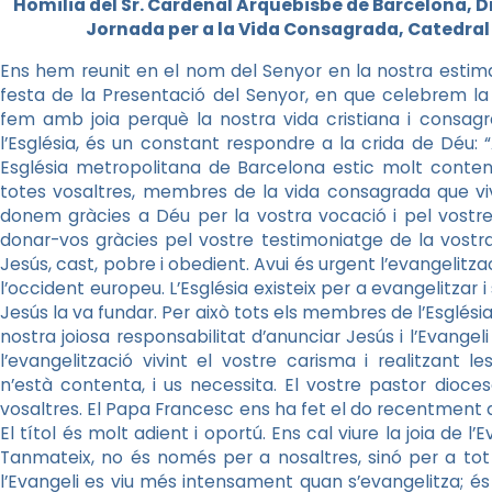
Homilia del Sr. Cardenal Arquebisbe de Barcelona, Dr.
Jornada per a la Vida Consagrada, Catedral d
Ens hem reunit en el nom del Senyor en la nostra estimad
festa de la Presentació del Senyor, en que celebrem l
fem amb joia perquè la nostra vida cristiana i consag
l’Església, és un constant respondre a la crida de Déu: 
Església metropolitana de Barcelona estic molt conten
totes vosaltres, membres de la vida consagrada que viviu 
donem gràcies a Déu per la vostra vocació i pel vostre 
donar-vos gràcies pel vostre testimoniatge de la vostra 
Jesús, cast, pobre i obedient. Avui és urgent l’evangelitz
l’occident europeu. L’Església existeix per a evangelitzar i 
Jesús la va fundar. Per això tots els membres de l’Esglés
nostra joiosa responsabilitat d’anunciar Jesús i l’Evangeli
l’evangelització vivint el vostre carisma i realitzant le
n’està contenta, i us necessita. El vostre pastor dioces
vosaltres. El Papa Francesc ens ha fet el do recentment de
El títol és molt adient i oportú. Ens cal viure la joia de l’
Tanmateix, no és només per a nosaltres, sinó per a tot
l’Evangeli es viu més intensament quan s’evangelitza; és 