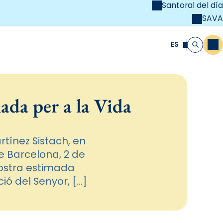
Santoral del día
SAVA
el
unya Cristiana
ES
M
Buscar
nada per a la Vida
rtínez Sistach, en
e Barcelona, 2 de
nostra estimada
ió del Senyor, […]