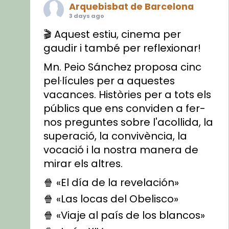
Arquebisbat de Barcelona
3 days ago
🎬 Aquest estiu, cinema per
gaudir i també per reflexionar!
Mn. Peio Sánchez proposa cinc
pel·lícules per a aquestes
vacances. Històries per a tots els
públics que ens conviden a fer-
nos preguntes sobre l'acollida, la
superació, la convivència, la
vocació i la nostra manera de
mirar els altres.
🍿 «El día de la revelación»
🍿 «Las locas del Obelisco»
🍿 «Viaje al país de los blancos»