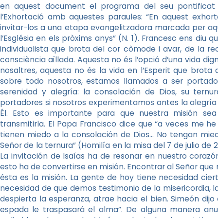
en aquest document el programa del seu pontificat i d
l’Exhortació amb aquestes paraules: “En aquest exhorta
invitar-los a una etapa evangelitzadora marcada per aque
l’Església en els pròxims anys” (N. 1). Francesc ens diu q
individualista que brota del cor còmode i avar, de la rec
consciència aïllada. Aquesta no és l’opció d’una vida dig
nosaltres, aquesta no és la vida en l’Esperit que brota d
sobre todo nosotros, estamos llamados a ser portad
serenidad y alegría: la consolación de Dios, su tern
portadores si nosotros experimentamos antes la alegría
Él. Esto es importante para que nuestra misión sea
transmitirla. El Papa Francisco dice que “a veces me 
tienen miedo a la consolación de Dios… No tengan miedo
Señor de la ternura” (Homilía en la misa del 7 de julio de 2
La invitación de Isaías ha de resonar en nuestro corazón
esto ha de convertirse en misión. Encontrar al Señor que n
ésta es la misión. La gente de hoy tiene necesidad cie
necesidad de que demos testimonio de la misericordia, la
despierta la esperanza, atrae hacia el bien. Simeón dij
espada le traspasará el alma”. De alguna manera anun