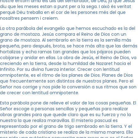
nostre entorn amb els ulls del sembrador, de Déu, ja que Jesús
diu que les meses estan a punt per a la sega. I això és veritat
perquè Déu treballa en el cor de les persones més del que
nosaltres pensem i creiem.
La otra parábola del evangelio que hemos escuchado es la del
grano de mostaza. Jesús compara el Reino de Dios con un
grano de mostaza. Al sembrarlo en la tierra es la semilla más
pequeña, pero después, brota, se hace más alta que las demás
hortalizas y echa ramas tan grandes que los pájaros pueden
cobijarse y anidar en ellas. La obra de Jesús, el Reino de Dios, va
creciendo en la tierra, desde la humildad de Nazaret hacia el
Infinito. Por su divina fuerza interior. Crecer con lentitud
omnipotente, es el ritmo de los planes de Dios. Planes de Dios
que frecuentemente son distintos de nuestros planes. Pero el
Señor nos corrige y nos pide la conversión a sus ritmos que son
de crecer con lentitud omnipotente.
Esta parábola pone de relieve el valor de las cosas pequeñas. El
Señor escoge a personas sencillas y pequeñas para realizar
obras grandes para que quede claro que es su fuerza y no la
nuestra la que realiza maravillas. El misterio pascual es
representado por el grano de trigo sembrado en la tierra. Y el
misterio de cada cristiano se realiza de la misma manera. Ello
nos pide una auténtica conversión para creer que es el Señor