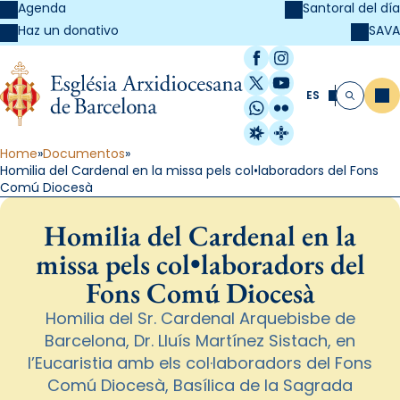
Agenda
Santoral del día
SAVA
Haz un donativo
Facebook
Instagram
X / Twitter
YouTube
ES
Me
Buscar
WhatsApp
Flickr
Radio Estel
Catalunya Cristi
Home
Documentos
Homilia del Cardenal en la missa pels col•laboradors del Fons
Comú Diocesà
Homilia del Cardenal en la
missa pels col•laboradors del
Fons Comú Diocesà
Homilia del Sr. Cardenal Arquebisbe de
Barcelona, Dr. Lluís Martínez Sistach, en
l’Eucaristia amb els col·laboradors del Fons
Comú Diocesà, Basílica de la Sagrada