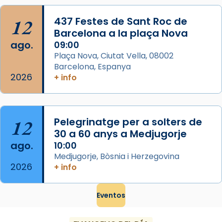
Mataró en reivindicarà les relíq
...
Ver más
12
437 Festes de Sant Roc de
Foto
Barcelona a la plaça Nova
ago.
09:00
View on Facebook
·
Share
Plaça Nova, Ciutat Vella, 08002
Barcelona, Espanya
2026
+ info
12
Pelegrinatge per a solters de
30 a 60 anys a Medjugorje
ago.
10:00
Medjugorje, Bòsnia i Herzegovina
2026
+ info
Eventos