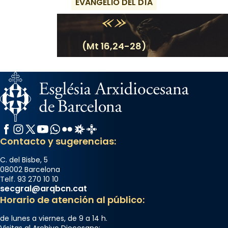
EVANGELIO DEL DÍA
(Mt 16,24-28)
Facebook
Instagram
X / Twitter
YouTube
WhatsApp
Flickr
Radio Estel
Catalunya Cristiana
Contacto y sugerencias:
C. del Bisbe, 5
08002 Barcelona
Telf. 93 270 10 10
secgral@arqbcn.cat
Horario de atención al público:
de lunes a viernes, de 9 a 14 h.