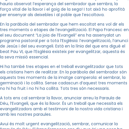
hauria observat l’esperança del sembrador que sembra, la
força vital de la llavor i el goig de la sega! I tot això ho aprofità
per ensenyar als deixebles i al poble que l’escoltava.
En la paràbola del sembrador que hem escoltat ens vol dir els
tres moments o etapes de l’evangelització. El Papa Francesc en
el seu document “La joia de l’Evangeli” ens ha assenyalat un
programa pastoral per a tota l’Església: l’evangelització, l’anunci
de Jesús i del seu evangeli. Està en la línia del que ens digué el
beat Pau VI, que l’Església existeix per evangelitzar, aquesta és
la seva missió essencial.
Hi ha també tres etapes en el treball evangelitzador que tots
els cristians hem de realitzar. En la paràbola del sembrador són
aquests tres moments de la imatge camperola: el sembrar, la
germinació i la collita. Sense cadascun d’aquest tres moments
no hi ha fruit i no hi ha collita. Tots tres són necessaris.
A tots ens cal sembrar la llavor, anunciar arreu la Paraula de
Déu, l’Evangeli, que és la llavor. És un treball que necessita els
evangelitzadors amb el testimoni de la nostra vida cristiana i
amb les nostres paraules.
Avui és molt urgent evangelització, sembrar, comunicar la