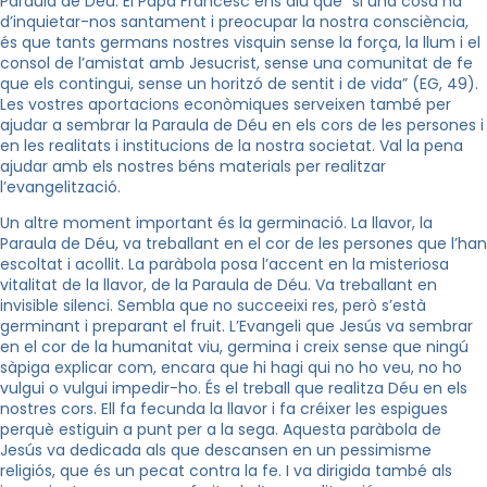
Paraula de Déu. El Papa Francesc ens diu que “si una cosa ha
d’inquietar-nos santament i preocupar la nostra consciència,
és que tants germans nostres visquin sense la força, la llum i el
consol de l’amistat amb Jesucrist, sense una comunitat de fe
que els contingui, sense un horitzó de sentit i de vida” (EG, 49).
Les vostres aportacions econòmiques serveixen també per
ajudar a sembrar la Paraula de Déu en els cors de les persones i
en les realitats i institucions de la nostra societat. Val la pena
ajudar amb els nostres béns materials per realitzar
l’evangelització.
Un altre moment important és la germinació. La llavor, la
Paraula de Déu, va treballant en el cor de les persones que l’han
escoltat i acollit. La paràbola posa l’accent en la misteriosa
vitalitat de la llavor, de la Paraula de Déu. Va treballant en
invisible silenci. Sembla que no succeeixi res, però s’està
germinant i preparant el fruit. L’Evangeli que Jesús va sembrar
en el cor de la humanitat viu, germina i creix sense que ningú
sàpiga explicar com, encara que hi hagi qui no ho veu, no ho
vulgui o vulgui impedir-ho. És el treball que realitza Déu en els
nostres cors. Ell fa fecunda la llavor i fa créixer les espigues
perquè estiguin a punt per a la sega. Aquesta paràbola de
Jesús va dedicada als que descansen en un pessimisme
religiós, que és un pecat contra la fe. I va dirigida també als