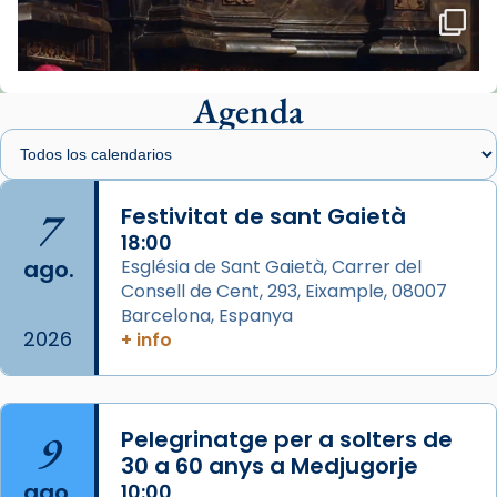
🔗
tinyurl.com/cvu5jmbk
📸 J. Merino
Agenda
Foto
View on Facebook
·
Share
Arquebisbat de Barcelona
is at Catedral
7
Festivitat de sant Gaietà
de Barcelona.
1 week ago
18:00
ago.
Església de Sant Gaietà, Carrer del
Aquest dilluns, 27 de juliol, ha tingut lloc la
Consell de Cent, 293, Eixample, 08007
missa d’acció de gràcies en agraïment al
Barcelona, Espanya
comitè organitzador de la visita apostòlica
2026
+ info
del Sant Pare Lleó XIV a Barcelona, i als
col·laboradors, a la Catedral de Barcelona.
L’arquebisbe de Barcelona, el cardenal Joan
9
Pelegrinatge per a solters de
Josep Omella, ha presidit la missa i l’ha
30 a 60 anys a Medjugorje
concelebrat el bisbe auxiliar de Barcelona,
ago.
10:00