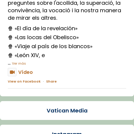
preguntes sobre l'acollida, la superació, la
convivència, la vocació i la nostra manera
de mirar els altres.
🍿 «El día de la revelación»
🍿 «Las locas del Obelisco»
🍿 «Viaje al país de los blancos»
🍿 «León XIV, e
...
Ver más
Vídeo
View on Facebook
·
Share
Arquebisbat de Barcelona
1 week ago
Vatican Media
La Carmina va patir depressió. Fa gairebé
dos mesos, a l'Estadi Lluís Companys, la
jove va fer arribar el seu testimoni al papa