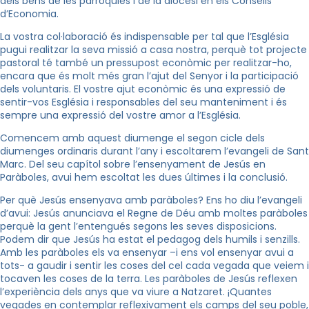
dels béns de les parròquies i de la diòcesi en els Consells
d’Economia.
La vostra col·laboració és indispensable per tal que l’Església
pugui realitzar la seva missió a casa nostra, perquè tot projecte
pastoral té també un pressupost econòmic per realitzar-ho,
encara que és molt més gran l’ajut del Senyor i la participació
dels voluntaris. El vostre ajut econòmic és una expressió de
sentir-vos Església i responsables del seu manteniment i és
sempre una expressió del vostre amor a l’Església.
Comencem amb aquest diumenge el segon cicle dels
diumenges ordinaris durant l’any i escoltarem l’evangeli de Sant
Marc. Del seu capítol sobre l’ensenyament de Jesús en
Paràboles, avui hem escoltat les dues últimes i la conclusió.
Per què Jesús ensenyava amb paràboles? Ens ho diu l’evangeli
d’avui: Jesús anunciava el Regne de Déu amb moltes paràboles
perquè la gent l’entengués segons les seves disposicions.
Podem dir que Jesús ha estat el pedagog dels humils i senzills.
Amb les paràboles els va ensenyar –i ens vol ensenyar avui a
tots- a gaudir i sentir les coses del cel cada vegada que veiem i
tocaven les coses de la terra. Les paràboles de Jesús reflexen
l’experiència dels anys que va viure a Natzaret. ¡Quantes
vegades en contemplar reflexivament els camps del seu poble,