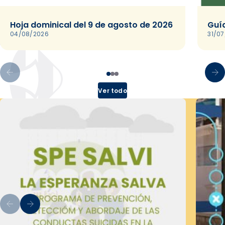
Hoja dominical del 9 de agosto de 2026
Guía
04/08/2026
31/0
Ver todo