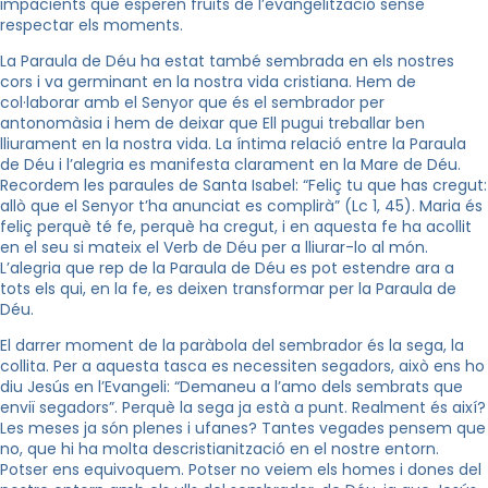
impacients que esperen fruits de l’evangelització sense
respectar els moments.
La Paraula de Déu ha estat també sembrada en els nostres
cors i va germinant en la nostra vida cristiana. Hem de
col·laborar amb el Senyor que és el sembrador per
antonomàsia i hem de deixar que Ell pugui treballar ben
lliurament en la nostra vida. La íntima relació entre la Paraula
de Déu i l’alegria es manifesta clarament en la Mare de Déu.
Recordem les paraules de Santa Isabel: “Feliç tu que has cregut:
allò que el Senyor t’ha anunciat es complirà” (Lc 1, 45). Maria és
feliç perquè té fe, perquè ha cregut, i en aquesta fe ha acollit
en el seu si mateix el Verb de Déu per a lliurar-lo al món.
L’alegria que rep de la Paraula de Déu es pot estendre ara a
tots els qui, en la fe, es deixen transformar per la Paraula de
Déu.
El darrer moment de la paràbola del sembrador és la sega, la
collita. Per a aquesta tasca es necessiten segadors, això ens ho
diu Jesús en l’Evangeli: “Demaneu a l’amo dels sembrats que
enviï segadors”. Perquè la sega ja està a punt. Realment és així?
Les meses ja són plenes i ufanes? Tantes vegades pensem que
no, que hi ha molta descristianització en el nostre entorn.
Potser ens equivoquem. Potser no veiem els homes i dones del