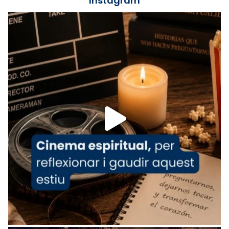
Instagram
Lleó XIV.
Recupera l'entrevista comp
Vatican
tican News 👇
News
www.vaticannews.va/es/iglesia/news/2026-
07/carmina-historia-depresion-papa-viaje-
espana-testimoni...
Foto
View on Facebook
·
Share
Arquebisbat de Barcelona
1 week ago
«Avui les santes Juliana i Semproniana ens
ajuden a alçar la mirada»
Mons. Sergi Gordo, bisbe de Tortosa, ha
presidit aquest 27 de juliol la missa de Les
Santes de Mataró.