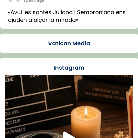
1 week ago
«Avui les santes Juliana i Semproniana ens
ajuden a alçar la mirada»
Mons. Sergi Gordo, bisbe de Tortosa, ha
presidit aquest 27 de juliol la missa de Les
Vatican Media
Santes de Mataró.
🔗
tinyurl.com/cvu5jmbk
📸 J. Merino
Instagram
Foto
View on Facebook
·
Share
Arquebisbat de Barcelona
is at Catedral
de Barcelona.
1 week ago
Aquest dilluns, 27 de juliol, ha tingut lloc la
missa d’acció de gràcies en agraïment al