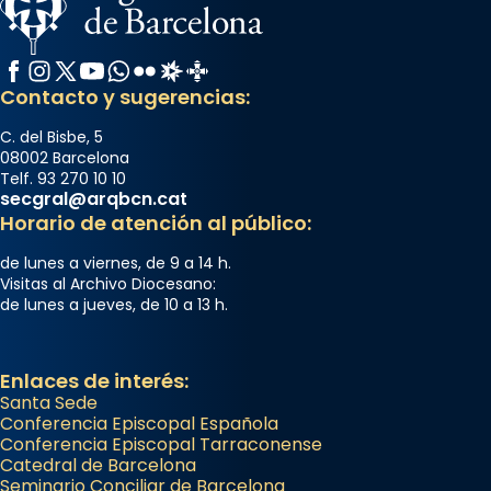
Facebook
Instagram
X / Twitter
YouTube
WhatsApp
Flickr
Radio Estel
Catalunya Cristiana
Contacto y sugerencias:
C. del Bisbe, 5
08002 Barcelona
Telf. 93 270 10 10
secgral@arqbcn.cat
Horario de atención al público:
de lunes a viernes, de 9 a 14 h.
Visitas al Archivo Diocesano:
de lunes a jueves, de 10 a 13 h.
Enlaces de interés:
Santa Sede
Conferencia Episcopal Española
Conferencia Episcopal Tarraconense
Catedral de Barcelona
Seminario Conciliar de Barcelona