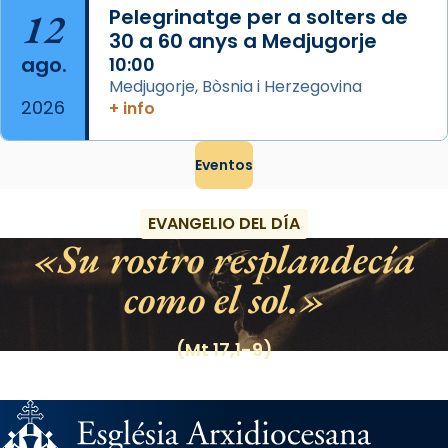
12
Pelegrinatge per a solters de
30 a 60 anys a Medjugorje
ago.
10:00
Medjugorje, Bòsnia i Herzegovina
2026
+ info
Eventos
EVANGELIO DEL DÍA
Su rostro resplandecía
como el sol.
(Mt 17,1-9)