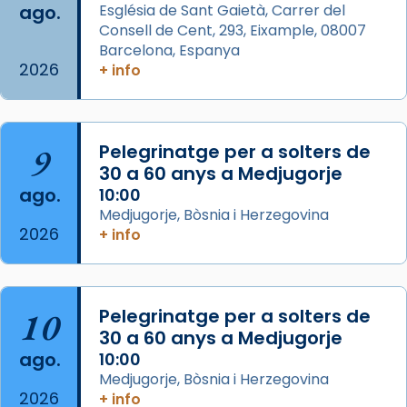
ago.
Església de Sant Gaietà, Carrer del
partir de l’Edat Mitjana sorgeix la tradició
Consell de Cent, 293, Eixample, 08007
que les santes Juliana (“relatiu a Júlia”) i
Barcelona, Espanya
Semproniana (“relatiu a Semprònia =
2026
+ info
eterna”) són deixebles seves. I l’any 1667, el
frare Joan Gaspar Roig, afirma en una obra
que les santes són filles de l’antiga Iluro.
Mataró en reivindicarà les relíq
9
Pelegrinatge per a solters de
...
30 a 60 anys a Medjugorje
Ver más
ago.
10:00
Foto
Medjugorje, Bòsnia i Herzegovina
View on Facebook
·
Share
2026
+ info
Arquebisbat de Barcelona
2 weeks ago
10
Pelegrinatge per a solters de
Jaume, fill de Zebedeu, és juntament amb el
30 a 60 anys a Medjugorje
seu germà Joan i Pere un dels que
ago.
10:00
acompanyava més de prop Jesús.
Medjugorje, Bòsnia i Herzegovina
2026
+ info