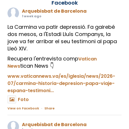
Facebook
Arquebisbat de Barcelona
1 week ago
La Carmina va patir depressió. Fa gairebé
dos mesos, a l'Estadi Lluís Companys, la
jove va fer arribar el seu testimoni al papa
Lleó XIV.
Recupera l'entrevista comp
Vatican
tican News 👇
News
www.vaticannews.va/es/iglesia/news/2026-
07/carmina-historia-depresion-papa-viaje-
espana-testimoni...
Foto
View on Facebook
·
Share
Arquebisbat de Barcelona