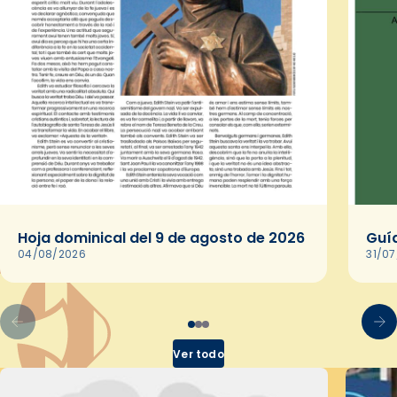
Hoja dominical del 9 de agosto de 2026
Guía
04/08/2026
31/0
Ver todo