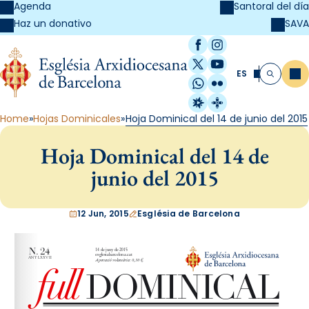
Agenda
Santoral del día
SAVA
Haz un donativo
Facebook
Instagram
X / Twitter
YouTube
ES
Me
Buscar
WhatsApp
Flickr
Radio Estel
Catalunya Cristi
Home
Hojas Dominicales
Hoja Dominical del 14 de junio del 2015
Hoja Dominical del 14 de
junio del 2015
12 Jun, 2015
Església de Barcelona