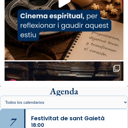
comitè organitzador de la visita apostòlica
del Sant Pare Lleó XIV a Barcelona, i als
col·laboradors, a la Catedral de Barcelona.
L’arquebisbe de Barcelona, el cardenal Joan
Josep Omella, ha presidit la missa i l’ha
concelebrat el bisbe auxiliar de Barcelona,
Mons. David Abadías.
📸 Dr. G. Simón
Foto
View on Facebook
·
Share
Agenda
Arquebisbat de Barcelona
1 week ago
Memòria de les santes Juliana i
Semproniana, verges i màrtirs.
7
Festivitat de sant Gaietà
Acompanyant la història de sant Cugat, a
18:00