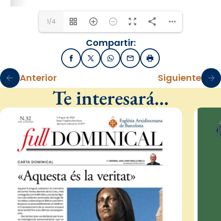
1/4
Compartir:
Facebook
X / Twitter
WhatsApp
Email
Imprimir
Anterior
Siguiente
Te interesará…