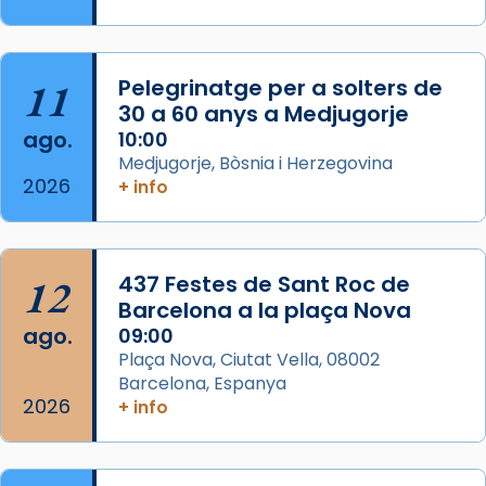
Segons el llibre dels Fets (12,2) fou el primer
apòstol màrtir, decapitat a Jerusalem per
Herodes Agripa (vers l'any 44).
11
Pelegrinatge per a solters de
Patró de Galícia, després de les invasions
30 a 60 anys a Medjugorje
musulmanes fou venerat com a patró dels
ago.
10:00
Regnes castellans i més tard de tota
Medjugorje, Bòsnia i Herzegovina
Espanya.
2026
+ info
El seu sepulcre a Compostela fou un g
...
Ver más
Foto
12
437 Festes de Sant Roc de
Barcelona a la plaça Nova
View on Facebook
·
Share
ago.
09:00
Plaça Nova, Ciutat Vella, 08002
Barcelona, Espanya
2026
+ info