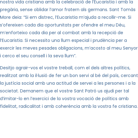
nostra vida cristiana amb la celebració de l’Eucaristia i amb la
pregària, sense oblidar l’amor fratern als germans. Sant Tomàs
More deia: “Si em distrec, l’Eucaristia m’ajuda a recollir-me. Si
s’ofereixen cada dia oportunitats per ofendre el meu Déu,
m’enforteixo cada dia per al combat amb la recepció de
l’Eucaristia. Si necessito una llum especial i prudència per a
exercir les meves pesades obligacions, m’acosto al meu Senyor
i cerco el seu consell i la seva llum”.
Desitjo agrair-vos el vostre treball, com el dels altres polítics,
realitzat amb la il·lusió de fer un bon servi al bé del país, cercant
la justícia social amb una actitud de servei a les persones i a
la
societat. Demanem
que el vostre Sant Patró us ajudi per tal
d’imitar-lo en l’exercici de la vostra vocació de polítics amb
fidelitat, radicalitat i amb coherència amb la vostra fe cristiana.