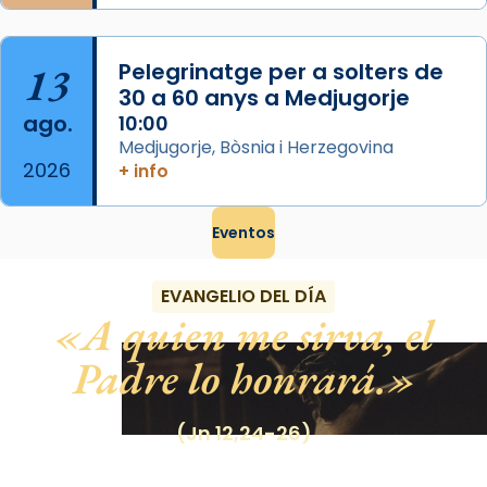
13
Pelegrinatge per a solters de
30 a 60 anys a Medjugorje
ago.
10:00
Medjugorje, Bòsnia i Herzegovina
2026
+ info
Eventos
EVANGELIO DEL DÍA
A quien me sirva, el
Padre lo honrará.
(Jn 12,24-26)