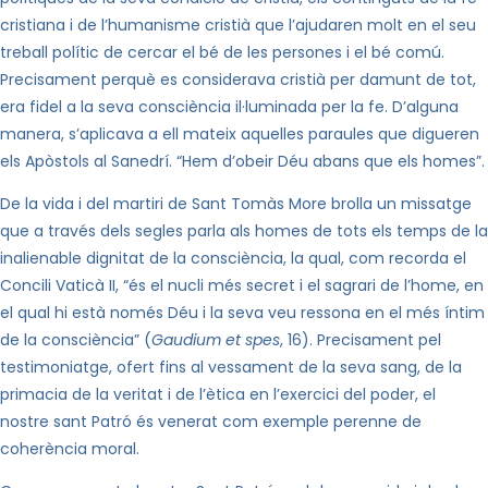
cristiana i de l’humanisme cristià que l’ajudaren molt en el seu
treball polític de cercar el bé de les persones i el bé comú.
Precisament perquè es considerava cristià per damunt de tot,
era fidel a la seva consciència il·luminada per
la fe. D
’alguna
manera, s’aplicava a ell mateix aquelles paraules que digueren
els Apòstols al Sanedrí. “Hem d’obeir Déu abans que els homes”.
De la vida i del martiri de Sant Tomàs More brolla un missatge
que a través dels segles parla als homes de tots els temps de la
inalienable dignitat de la consciència, la qual, com recorda el
Concili Vaticà II, “és el nucli més secret i el sagrari de l’home, en
el qual hi està només Déu i la seva veu ressona en el més íntim
de la consciència” (
Gaudium et spes
, 16). Precisament pel
testimoniatge, ofert fins al vessament de la seva sang, de la
primacia de la veritat i de l’ètica en l’exercici del poder, el
nostre sant Patró és venerat com exemple perenne de
coherència moral.