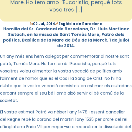
More. Ho fem amb l’Eucaristia, perquè tots
vosaltres […]
02 Jul, 2014
Església de Barcelona
Homilia del Sr. Cardenal de Barcelona, Dr.
Lluís Martínez
Sistach
, en la missa de Sant Tomàs More, Patró dels
polítics, Basílica de
la Mare
de Déu de
la Mercè
, 1 de juliol
de 2014.
Un any més ens hem aplegat per commemorar al nostre sant
patró, Tomàs More. Ho fem amb l’Eucaristia, perquè tots
vosaltres voleu alimentar la vostra vocació de polítics amb
l’aliment de l’amor que és el Cos i la Sang de Crist. No hi ha
dubte que la vostra vocació consisteix en estimar els ciutadans
cercant sempre el seu bé i amb això servir al bé comú de la
societat.
El vostre estimat Patró va néixer l’any 1478 i essent canceller
del Regne rebé la corona del martiri l’any 1535 per ordre del rei
d’Anglaterra Enric VIII per negar-se a reconèixer la dissolució del