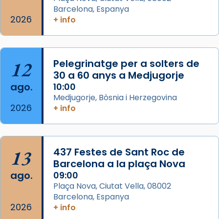
2 weeks ago
Barcelona, Espanya
Memòria de les santes Juliana i
2026
+ info
Semproniana, verges i màrtirs.
Acompanyant la història de sant Cugat, a
partir de l’Edat Mitjana sorgeix la tradició
12
Pelegrinatge per a solters de
que les santes Juliana (“relatiu a Júlia”) i
30 a 60 anys a Medjugorje
Semproniana (“relatiu a Semprònia =
ago.
10:00
eterna”) són deixebles seves. I l’any 1667, el
Medjugorje, Bòsnia i Herzegovina
2026
frare Joan Gaspar Roig, afirma en una obra
+ info
que les santes són filles de l’antiga Iluro.
Mataró en reivindicarà les relíq
...
Ver más
13
437 Festes de Sant Roc de
Foto
Barcelona a la plaça Nova
ago.
09:00
View on Facebook
·
Share
Plaça Nova, Ciutat Vella, 08002
Barcelona, Espanya
2026
+ info