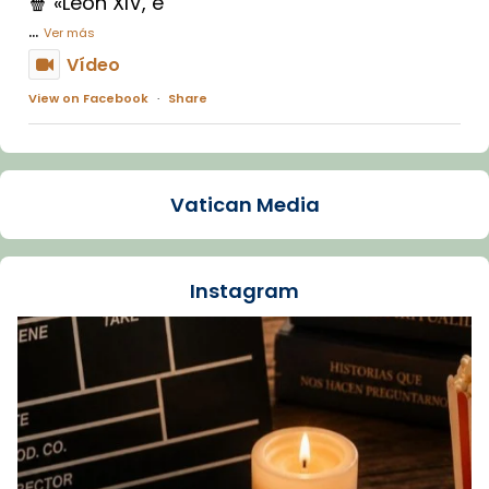
🍿 «León XIV, e
...
Ver más
Vídeo
View on Facebook
·
Share
Arquebisbat de Barcelona
2 weeks ago
Vatican Media
La Carmina va patir depressió. Fa gairebé
dos mesos, a l'Estadi Lluís Companys, la
jove va fer arribar el seu testimoni al papa
Instagram
Lleó XIV.
Recupera l'entrevista comp
Vatican
tican News 👇
News
www.vaticannews.va/es/iglesia/news/2026-
07/carmina-historia-depresion-papa-viaje-
espana-testimoni...