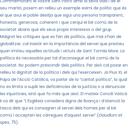
Commemorant el vostre Sant Patró amb la seva vida i de el
seu martiri, posem en relleu un exemple eximi de polític que és
el que avui el poble desitja que sigui una persona transparent,
honesta, generosa, coherent i que cerqui el bé comú de la
societat abans que els seus propis interessos o del grup.
Malgrat les crítiques que es fan als polítics, que mai s’han de
globalitzar, cal insistir en la importància del servei que presteu
quan imiteu aquelles actituds i virtuts de Sant Tomàs More. La
política és necessària per tal d’aconseguir el bé comú de
la
societat. No
podem prescindir dels polítics. Per això cal posar en
relleu la dignitat de la política i dels qui l’exerceixen. Ja Pius XI, el
Papa de l’Acció Catòlica, va parlar de la “caritat política”, la qual
no es limita a suplir les deficiències de la justícia o a denunciar
les injustícies, sinó que fa més que això. El mateix Concili Vaticà
II va dir que “L’Església considera digna de lloança i d’atenció la
tasca dels qui es consagren al servei dels homes per al bé
comú i accepten les càrregues d’aquest servei” (
Gaudium et
spes
, 75).