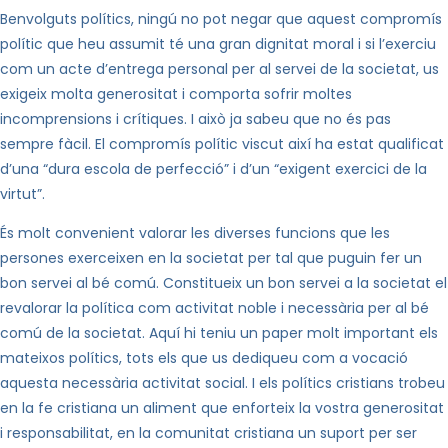
Benvolguts polítics, ningú no pot negar que aquest compromís
polític que heu assumit té una gran dignitat moral i si l’exerciu
com un acte d’entrega personal per al servei de la societat, us
exigeix molta generositat i comporta sofrir moltes
incomprensions i crítiques. I això ja sabeu que no és pas
sempre fàcil. El compromís polític viscut així ha estat qualificat
d’una “dura escola de perfecció” i d’un “exigent exercici de la
virtut”.
És molt convenient valorar les diverses funcions que les
persones exerceixen en la societat per tal que puguin fer un
bon servei al bé comú. Constitueix un bon servei a la societat el
revalorar la política com activitat noble i necessària per al bé
comú de
la societat. Aquí
hi teniu un paper molt important els
mateixos polítics, tots els que us dediqueu com a vocació
aquesta necessària activitat social. I els polítics cristians trobeu
en la fe cristiana un aliment que enforteix la vostra generositat
i responsabilitat, en la comunitat cristiana un suport per ser