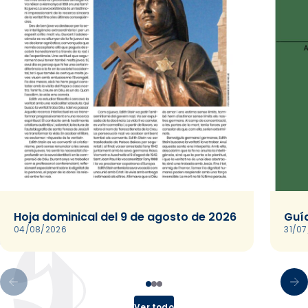
Hoja dominical del 9 de agosto de 2026
Guía
04/08/2026
31/0
Ver todo