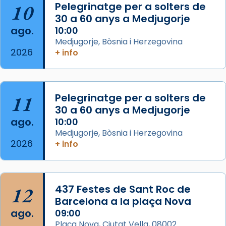
10
Pelegrinatge per a solters de
de Barcelona.
30 a 60 anys a Medjugorje
2 weeks ago
ago.
10:00
Aquest dilluns, 27 de juliol, ha tingut lloc la
Medjugorje, Bòsnia i Herzegovina
missa d’acció de gràcies en agraïment al
2026
+ info
comitè organitzador de la visita apostòlica
del Sant Pare Lleó XIV a Barcelona, i als
col·laboradors, a la Catedral de Barcelona.
11
Pelegrinatge per a solters de
L’arquebisbe de Barcelona, el cardenal Joan
30 a 60 anys a Medjugorje
Josep Omella, ha presidit la missa i l’ha
ago.
10:00
concelebrat el bisbe auxiliar de Barcelona,
Medjugorje, Bòsnia i Herzegovina
Mons. David Abadías.
2026
+ info
📸 Dr. G. Simón
Foto
12
437 Festes de Sant Roc de
View on Facebook
·
Share
Barcelona a la plaça Nova
ago.
09:00
Arquebisbat de Barcelona
Plaça Nova, Ciutat Vella, 08002