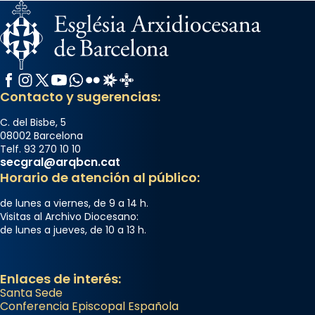
Facebook
Instagram
X / Twitter
YouTube
WhatsApp
Flickr
Radio Estel
Catalunya Cristiana
Contacto y sugerencias:
C. del Bisbe, 5
08002 Barcelona
Telf. 93 270 10 10
secgral@arqbcn.cat
Horario de atención al público:
de lunes a viernes, de 9 a 14 h.
Visitas al Archivo Diocesano:
de lunes a jueves, de 10 a 13 h.
Enlaces de interés:
Santa Sede
Conferencia Episcopal Española