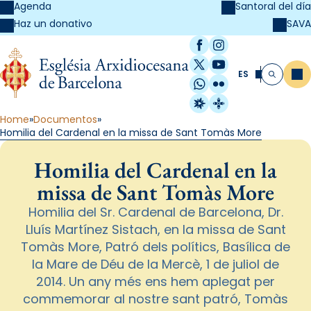
Agenda
Santoral del día
SAVA
Haz un donativo
Facebook
Instagram
X / Twitter
YouTube
ES
Me
Buscar
WhatsApp
Flickr
Radio Estel
Catalunya Cristi
Home
Documentos
Homilia del Cardenal en la missa de Sant Tomàs More
Homilia del Cardenal en la
missa de Sant Tomàs More
Homilia del Sr. Cardenal de Barcelona, Dr.
Lluís Martínez Sistach, en la missa de Sant
Tomàs More, Patró dels polítics, Basílica de
la Mare de Déu de la Mercè, 1 de juliol de
2014. Un any més ens hem aplegat per
commemorar al nostre sant patró, Tomàs