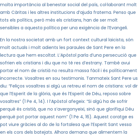
molta importància al benestar social del país, col·laborant molt
amb Càritas i les altres institucions d’ajuda fraterna. Penso que
tots els polítics, però més els cristians, han de ser molt
sensibles a aquesta política per una exigència de l’Evangeli.
En la nostra societat amb un fort context cultural laicista, són
molt actuals i molt adients les paraules de Sant Pere en la
lectura que hem escoltat. L’Apòstol parla d’una persecució que
sofrien els cristians i diu que no té res d’estrany. També avui
portar el nom de cristià no resulta massa fàcil i és políticament
incorrecte. Vosaltres en sou testimonis. Tanmateix Sant Pere us
diu: “Feliços vosaltres si algú us retreu el nom de cristians: vol dir
que l’Esperit de la glòria, que és l’Esperit de Déu, reposa sobre
vosaltres” (1 Pe 4, 14). I l’Apòstol afegeix: “Si algú ha de sofrir
perquè és cristià, que no s’avergonyeixi, sinó que glorifiqui Déu
perquè pot portar aquest nom” (1 Pe 4, 16). Aquest coratge es
pot viure gràcies al do de la fortalesa que l’Esperit Sant vessa
en els cors dels batejats. Alhora demana que alimentem la