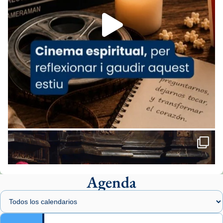
Foto
View on Facebook
·
Share
Arquebisbat de Barcelona
2 weeks ago
«Avui les santes Juliana i Semproniana ens
ajuden a alçar la mirada»
Mons. Sergi Gordo, bisbe de Tortosa, ha
presidit aquest 27 de juliol la missa de Les
Santes de Mataró.
🔗
tinyurl.com/cvu5jmbk
📸 J. Merino
Agenda
Foto
View on Facebook
·
Share
Arquebisbat de Barcelona
is at Catedral