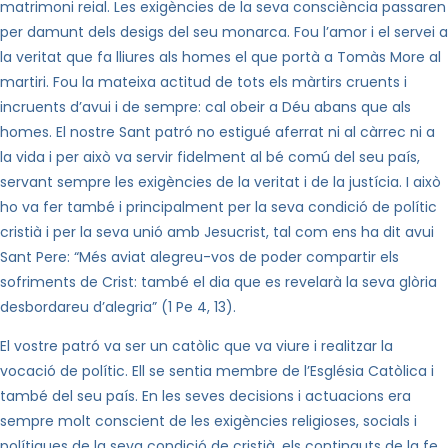
matrimoni reial. Les exigències de la seva consciència passaren
per damunt dels desigs del seu monarca. Fou l’amor i el servei a
la veritat que fa lliures als homes el que portà a Tomàs More al
martiri. Fou la mateixa actitud de tots els màrtirs cruents i
incruents d’avui i de sempre: cal obeir a Déu abans que als
homes. El nostre Sant patró no estigué aferrat ni al càrrec ni a
la vida i per això va servir fidelment al bé comú del seu país,
servant sempre les exigències de la veritat i de
la justícia. I
això
ho va fer també i principalment per la seva condició de polític
cristià i per la seva unió amb Jesucrist, tal com ens ha dit avui
Sant Pere: “Més aviat alegreu-vos de poder compartir els
sofriments de Crist: també el dia que es revelarà la seva glòria
desbordareu d’alegria” (1 Pe 4, 13).
El vostre patró va ser un catòlic que va viure i realitzar la
vocació de polític. Ell se sentia membre de l’Església Catòlica i
també del seu país. En les seves decisions i actuacions era
sempre molt conscient de les exigències religioses, socials i
polítiques de la seva condició de cristià, els continguts de la fe