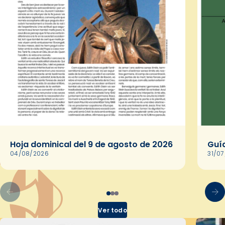
Hoja dominical del 9 de agosto de 2026
Guía
04/08/2026
31/0
Ver todo