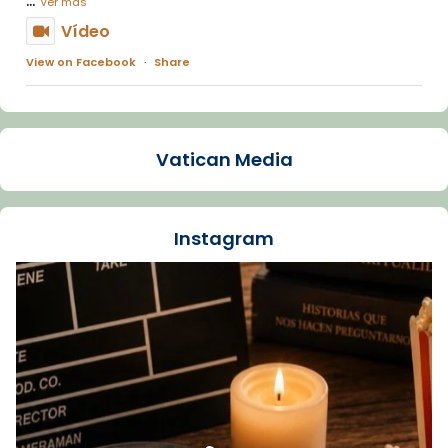
Ver más
Vídeo
View on Facebook
·
Share
Arquebisbat de Barcelona
2 weeks ago
Vatican Media
La Carmina va patir depressió. Fa gairebé
dos mesos, a l'Estadi Lluís Companys, la
jove va fer arribar el seu testimoni al papa
Instagram
Lleó XIV.
Recupera l'entrevista comp
Vatican
tican News 👇
News
www.vaticannews.va/es/iglesia/news/2026-
07/carmina-historia-depresion-papa-viaje-
espana-testimoni...
Foto