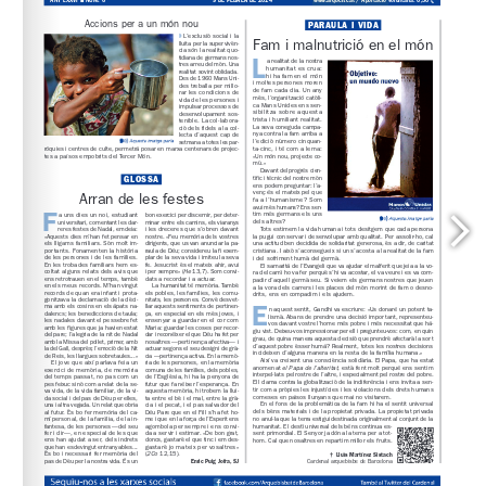
www.arqbcn.cat
 / Aportació voluntària: 0,30 