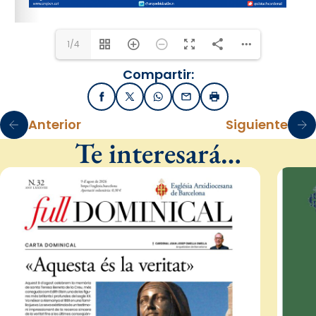
1/4
Compartir:
Facebook
X / Twitter
WhatsApp
Email
Imprimir
Anterior
Siguiente
Te interesará…