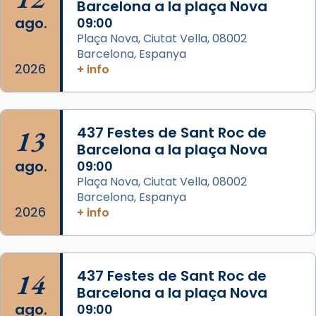
Barcelona a la plaça Nova
2 weeks ago
ago.
09:00
Aquest dilluns, 27 de juliol, ha tingut lloc la
Plaça Nova, Ciutat Vella, 08002
missa d’acció de gràcies en agraïment al
Barcelona, Espanya
comitè organitzador de la visita apostòlica
2026
+ info
del Sant Pare Lleó XIV a Barcelona, i als
col·laboradors, a la Catedral de Barcelona.
L’arquebisbe de Barcelona, el cardenal Joan
13
437 Festes de Sant Roc de
Josep Omella, ha presidit la missa i l’ha
Barcelona a la plaça Nova
concelebrat el bisbe auxiliar de Barcelona,
ago.
09:00
Mons. David Abadías.
Plaça Nova, Ciutat Vella, 08002
Barcelona, Espanya
📸 Dr. G. Simón
2026
+ info
Foto
View on Facebook
·
Share
14
437 Festes de Sant Roc de
Arquebisbat de Barcelona
Barcelona a la plaça Nova
2 weeks ago
ago.
09:00