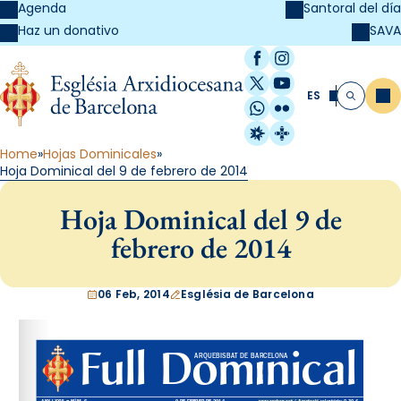
Agenda
Santoral del día
SAVA
Haz un donativo
Facebook
Instagram
X / Twitter
YouTube
ES
Me
Buscar
WhatsApp
Flickr
Radio Estel
Catalunya Cristi
Home
Hojas Dominicales
Hoja Dominical del 9 de febrero de 2014
Hoja Dominical del 9 de
febrero de 2014
06 Feb, 2014
Església de Barcelona