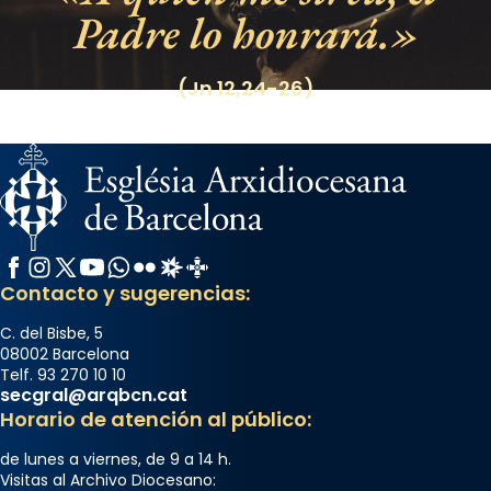
Padre lo honrará.
(Jn 12,24-26)
Facebook
Instagram
X / Twitter
YouTube
WhatsApp
Flickr
Radio Estel
Catalunya Cristiana
Contacto y sugerencias:
C. del Bisbe, 5
08002 Barcelona
Telf. 93 270 10 10
secgral@arqbcn.cat
Horario de atención al público:
de lunes a viernes, de 9 a 14 h.
Visitas al Archivo Diocesano: