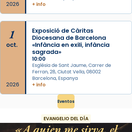
2026
+ info
1
Exposició de Càritas
Diocesana de Barcelona
oct.
«Infància en exili, infància
sagrada»
10:00
Església de Sant Jaume, Carrer de
Ferran, 28, Ciutat Vella, 08002
Barcelona, Espanya
2026
+ info
Eventos
EVANGELIO DEL DÍA
A quien me sirva, el