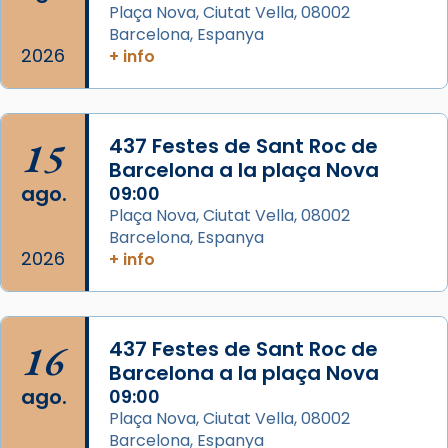
Memòria de les santes Juliana i
Plaça Nova, Ciutat Vella, 08002
Semproniana, verges i màrtirs.
Barcelona, Espanya
2026
+ info
Acompanyant la història de sant Cugat, a
partir de l’Edat Mitjana sorgeix la tradició
que les santes Juliana (“relatiu a Júlia”) i
15
Semproniana (“relatiu a Semprònia =
437 Festes de Sant Roc de
Barcelona a la plaça Nova
eterna”) són deixebles seves. I l’any 1667, el
ago.
09:00
frare Joan Gaspar Roig, afirma en una obra
Plaça Nova, Ciutat Vella, 08002
que les santes són filles de l’antiga Iluro.
Barcelona, Espanya
Mataró en reivindicarà les relíq
2026
+ info
...
Ver más
Foto
View on Facebook
·
Share
16
437 Festes de Sant Roc de
Barcelona a la plaça Nova
ago.
09:00
Plaça Nova, Ciutat Vella, 08002
Barcelona, Espanya