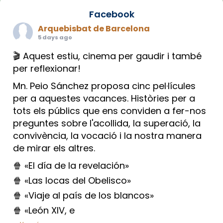
Facebook
Arquebisbat de Barcelona
5 days ago
🎬 Aquest estiu, cinema per gaudir i també
per reflexionar!
Mn. Peio Sánchez proposa cinc pel·lícules
per a aquestes vacances. Històries per a
tots els públics que ens conviden a fer-nos
preguntes sobre l'acollida, la superació, la
convivència, la vocació i la nostra manera
de mirar els altres.
🍿 «El día de la revelación»
🍿 «Las locas del Obelisco»
🍿 «Viaje al país de los blancos»
🍿 «León XIV, e
...