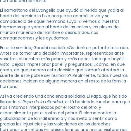
humano del hermano.
El samaritano del Evangelio que ayudó al herido que yacía al
borde del camino lo hizo porque se acercó, lo vio y se
compadeció de aquel hermano suyo. Si vemos a nuestros
hermanos que yacen al borde de las calles y las plazas del
mundo muriendo de hambre o desnutridos, nos
compadecemos y les ayudamos.
En este sentido, Gandhi escribió: «Os daré un potente talismán.
Antes de tomar una decisión importante, representaos ante
vosotros al hombre más pobre y más necesitado que hayáis
visto. Dejaos impresionar por él y preguntaos: ¿cómo, en qué
grado, de qué manera esta decisión que tomaré afectará la
suerte de este pobre ser humano? Realmente, todas nuestras
decisiones inciden de alguna manera en el resto de la familia
humana.
Así va creciendo una conciencia solidaria. El Papa, que ha sido
llamado
el Papa de la alteridad
, está haciendo mucho para que
nos sintamos interpelados por el rostro del otro, y
especialmente por el rostro del pobre. Él clama contra la
globalización de la indiferencia y nos invita a sentir como
propias las injusticias y las violaciones de los derechos
humanos cometidas en países lejanos que nunca visitaremos.