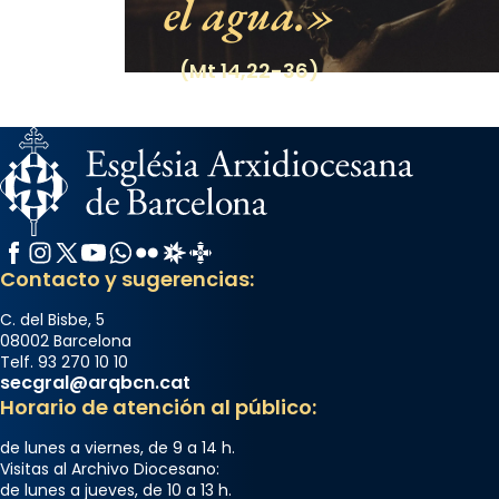
el agua.
(Mt 14,22-36)
Facebook
Instagram
X / Twitter
YouTube
WhatsApp
Flickr
Radio Estel
Catalunya Cristiana
Contacto y sugerencias:
C. del Bisbe, 5
08002 Barcelona
Telf. 93 270 10 10
secgral@arqbcn.cat
Horario de atención al público:
de lunes a viernes, de 9 a 14 h.
Visitas al Archivo Diocesano:
de lunes a jueves, de 10 a 13 h.