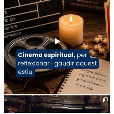
tican News 👇
News
www.vaticannews.va/es/iglesia/news/2026-
07/carmina-historia-depresion-papa-viaje-
espana-testimoni...
Foto
View on Facebook
·
Share
Arquebisbat de Barcelona
2 weeks ago
«Avui les santes Juliana i Semproniana ens
ajuden a alçar la mirada»
Mons. Sergi Gordo, bisbe de Tortosa, ha
presidit aquest 27 de juliol la missa de Les
Santes de Mataró.
🔗
tinyurl.com/cvu5jmbk
📸 J. Merino