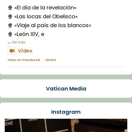
🍿 «El día de la revelación»
🍿 «Las locas del Obelisco»
🍿 «Viaje al país de los blancos»
🍿 «León XIV, e
...
Ver más
Vídeo
View on Facebook
·
Share
Arquebisbat de Barcelona
1 week ago
Vatican Media
La Carmina va patir depressió. Fa gairebé
dos mesos, a l'Estadi Lluís Companys, la
jove va fer arribar el seu testimoni al papa
Instagram
Lleó XIV.
Recupera l'entrevista comp
Vatican