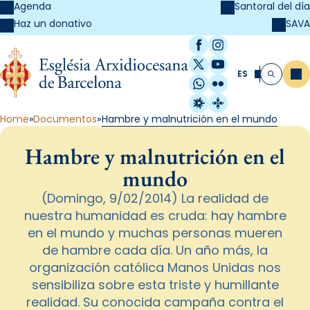
Agenda
Santoral del día
SAVA
Haz un donativo
Facebook
Instagram
X / Twitter
YouTube
ES
Me
Buscar
WhatsApp
Flickr
Radio Estel
Catalunya Cristi
Home
Documentos
Hambre y malnutrición en el mundo
Hambre y malnutrición en el
mundo
(Domingo, 9/02/2014) La realidad de
nuestra humanidad es cruda: hay hambre
en el mundo y muchas personas mueren
de hambre cada día. Un año más, la
organización católica Manos Unidas nos
sensibiliza sobre esta triste y humillante
realidad. Su conocida campaña contra el