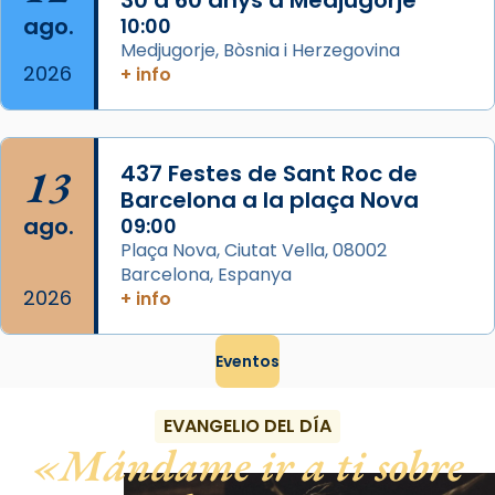
ago.
10:00
View on Facebook
·
Share
Medjugorje, Bòsnia i Herzegovina
2026
+ info
13
437 Festes de Sant Roc de
Barcelona a la plaça Nova
ago.
09:00
Plaça Nova, Ciutat Vella, 08002
Barcelona, Espanya
2026
+ info
Eventos
EVANGELIO DEL DÍA
Mándame ir a ti sobre