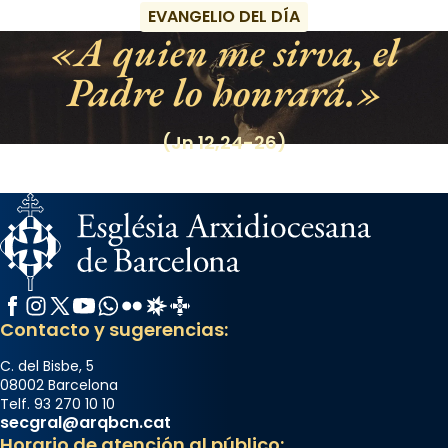
EVANGELIO DEL DÍA
A quien me sirva, el
Padre lo honrará.
(Jn 12,24-26)
Facebook
Instagram
X / Twitter
YouTube
WhatsApp
Flickr
Radio Estel
Catalunya Cristiana
Contacto y sugerencias:
C. del Bisbe, 5
08002 Barcelona
Telf. 93 270 10 10
secgral@arqbcn.cat
Horario de atención al público: