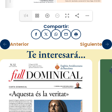
1/4
Compartir:
Facebook
X / Twitter
WhatsApp
Email
Imprimir
Anterior
Siguiente
Te interesará…