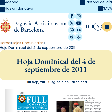
Agenda
Santoral del día
SAVA
Haz un donativo
Facebook
Instagram
X / Twitter
YouTube
ES
Me
Buscar
WhatsApp
Flickr
Radio Estel
Catalunya Cristi
Home
Hojas Dominicales
Hoja Dominical del 4 de septiembre de 2011
Hoja Dominical del 4 de
septiembre de 2011
01 Sep, 2011
Església de Barcelona