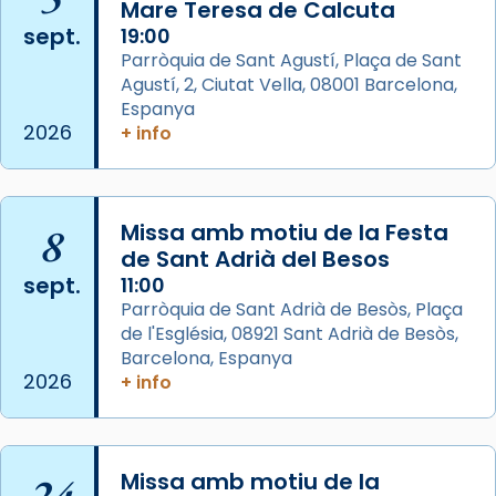
Mare Teresa de Calcuta
2 weeks ago
sept.
19:00
Aquest dilluns, 27 de juliol, ha tingut lloc la
Parròquia de Sant Agustí, Plaça de Sant
missa d’acció de gràcies en agraïment al
Agustí, 2, Ciutat Vella, 08001 Barcelona,
comitè organitzador de la visita apostòlica
Espanya
del Sant Pare Lleó XIV a Barcelona, i als
2026
+ info
col·laboradors, a la Catedral de Barcelona.
L’arquebisbe de Barcelona, el cardenal Joan
Josep Omella, ha presidit la missa i l’ha
8
Missa amb motiu de la Festa
concelebrat el bisbe auxiliar de Barcelona,
de Sant Adrià del Besos
Mons. David Abadías.
sept.
11:00
Parròquia de Sant Adrià de Besòs, Plaça
📸 Dr. G. Simón
de l'Església, 08921 Sant Adrià de Besòs,
Foto
Barcelona, Espanya
2026
+ info
View on Facebook
·
Share
Arquebisbat de Barcelona
2 weeks ago
24
Missa amb motiu de la