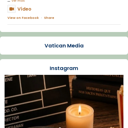
Ver más
Vídeo
View on Facebook
·
Share
Arquebisbat de Barcelona
2 weeks ago
Vatican Media
La Carmina va patir depressió. Fa gairebé
dos mesos, a l'Estadi Lluís Companys, la
jove va fer arribar el seu testimoni al papa
Instagram
Lleó XIV.
Recupera l'entrevista comp
Vatican
tican News 👇
News
www.vaticannews.va/es/iglesia/news/2026-
07/carmina-historia-depresion-papa-viaje-
espana-testimoni...
Foto