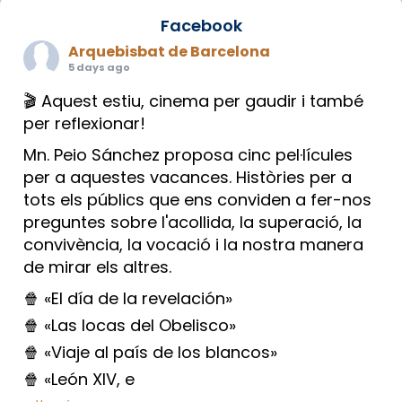
Facebook
Arquebisbat de Barcelona
5 days ago
🎬 Aquest estiu, cinema per gaudir i també
per reflexionar!
Mn. Peio Sánchez proposa cinc pel·lícules
per a aquestes vacances. Històries per a
tots els públics que ens conviden a fer-nos
preguntes sobre l'acollida, la superació, la
convivència, la vocació i la nostra manera
de mirar els altres.
🍿 «El día de la revelación»
🍿 «Las locas del Obelisco»
🍿 «Viaje al país de los blancos»
🍿 «León XIV, e
...