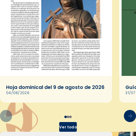
Hoja dominical del 9 de agosto de 2026
Guía
04/08/2026
31/0
Ver todo