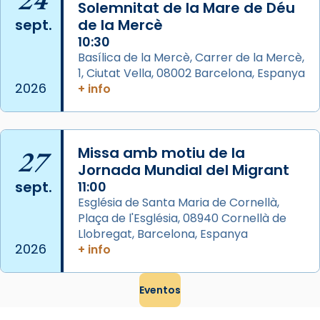
Memòria de les santes Juliana i
Solemnitat de la Mare de Déu
sept.
de la Mercè
Semproniana, verges i màrtirs.
10:30
Acompanyant la història de sant Cugat, a
Basílica de la Mercè, Carrer de la Mercè,
partir de l’Edat Mitjana sorgeix la tradició
1, Ciutat Vella, 08002 Barcelona, Espanya
que les santes Juliana (“relatiu a Júlia”) i
2026
+ info
Semproniana (“relatiu a Semprònia =
eterna”) són deixebles seves. I l’any 1667, el
frare Joan Gaspar Roig, afirma en una obra
27
Missa amb motiu de la
que les santes són filles de l’antiga Iluro.
Jornada Mundial del Migrant
Mataró en reivindicarà les relíq
sept.
11:00
...
Ver más
Església de Santa Maria de Cornellà,
Foto
Plaça de l'Església, 08940 Cornellà de
Llobregat, Barcelona, Espanya
View on Facebook
·
Share
2026
+ info
Eventos