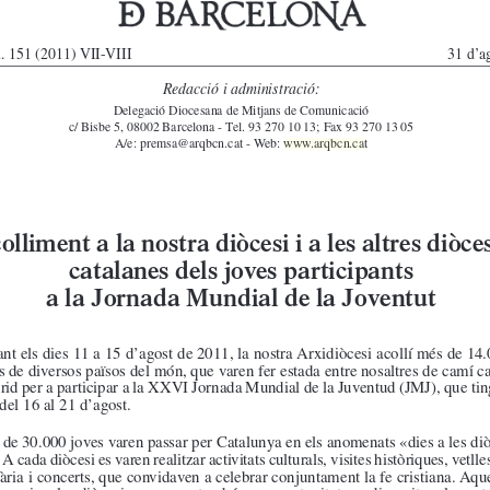
arqbcn.cat - Web: 
www.arqbcn.cat