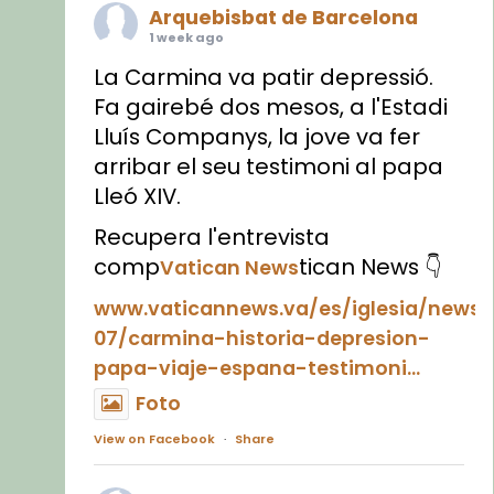
Arquebisbat de Barcelona
1 week ago
La Carmina va patir depressió.
Fa gairebé dos mesos, a l'Estadi
Lluís Companys, la jove va fer
arribar el seu testimoni al papa
Lleó XIV.
Recupera l'entrevista
comp
tican News 👇
Vatican News
www.vaticannews.va/es/iglesia/news
07/carmina-historia-depresion-
papa-viaje-espana-testimoni...
Foto
View on Facebook
·
Share