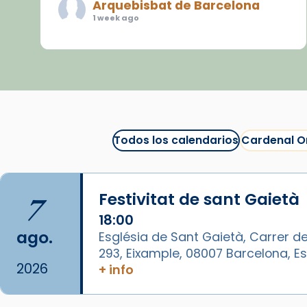
Arquebisbat de Barcelona
1 week ago
«Avui les santes Juliana i
Semproniana ens ajuden a alçar
la mirada»
Mons. Sergi Gordo, bisbe de
Tortosa, ha presidit aquest 27 de
juliol la missa de Les Santes de
Todos los calendarios
Cardenal O
Mataró.
🔗
tinyurl.com/cvu5jmbk
7
Festivitat de sant Gaietà
📸 J. Merino
18:00
Foto
ago.
Església de Sant Gaietà, Carrer de
293, Eixample, 08007 Barcelona, 
View on Facebook
·
Share
2026
+ info
Arquebisbat de Barcelona
is at