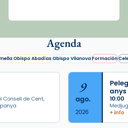
Agenda
mella
Obispo Abadías
Obispo Vilanova
Formación
Cel
9
Peleg
anys
ago.
10:00
l Consell de Cent,
Espanya
Medjugo
2026
+ info