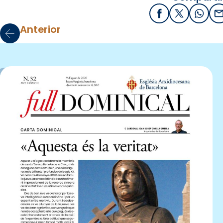
Facebook
X / Twitter
What
E
Anterior