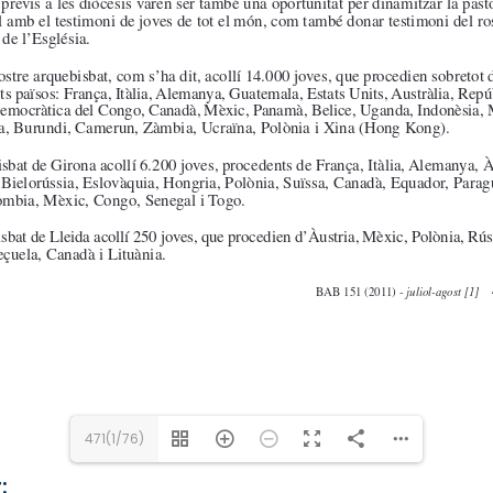
471(1/76)
: