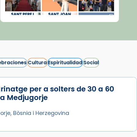
ebraciones
Cultura
Espiritualidad
Social
rinatge per a solters de 30 a 60
Síguenos en Instagram
 a Medjugorje
Cargar más...
rje, Bòsnia i Herzegovina