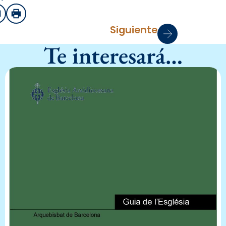
sApp
mail
Imprimir
Siguiente
Te interesará…