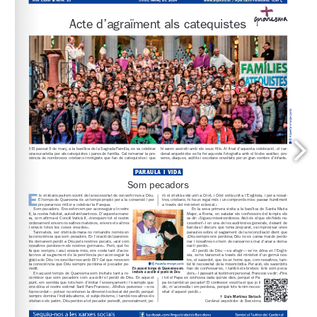
www.arqbcn.cat
 / Aportació voluntària: 0,30 