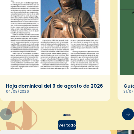
Hoja dominical del 9 de agosto de 2026
Guía
04/08/2026
31/0
Ver todo