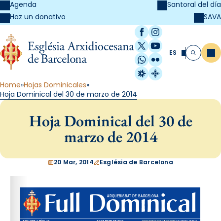
Agenda
Santoral del día
SAVA
Haz un donativo
Facebook
Instagram
X / Twitter
YouTube
ES
Me
Buscar
WhatsApp
Flickr
Radio Estel
Catalunya Cristi
Home
Hojas Dominicales
Hoja Dominical del 30 de marzo de 2014
Hoja Dominical del 30 de
marzo de 2014
20 Mar, 2014
Església de Barcelona