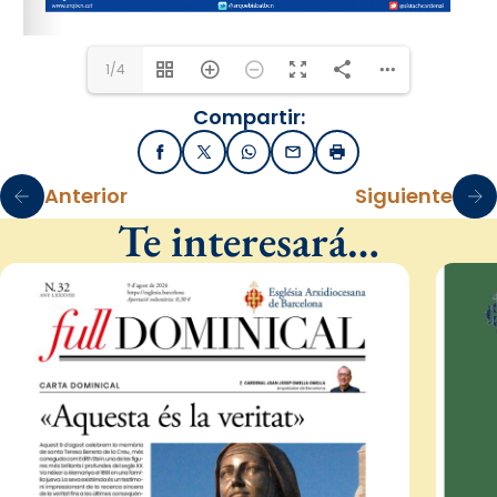
1/4
Compartir:
Facebook
X / Twitter
WhatsApp
Email
Imprimir
Anterior
Siguiente
Te interesará…