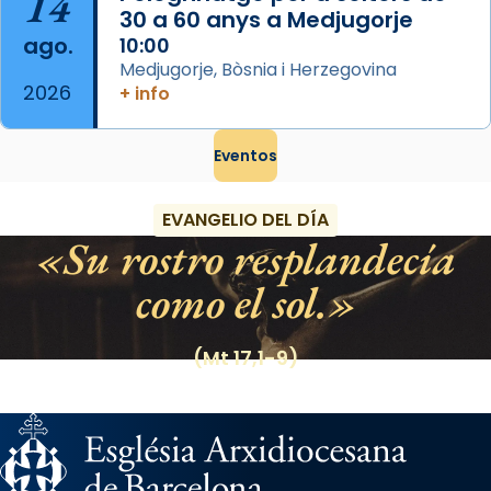
14
30 a 60 anys a Medjugorje
ago.
10:00
Medjugorje, Bòsnia i Herzegovina
2026
+ info
Eventos
EVANGELIO DEL DÍA
Su rostro resplandecía
como el sol.
(Mt 17,1-9)