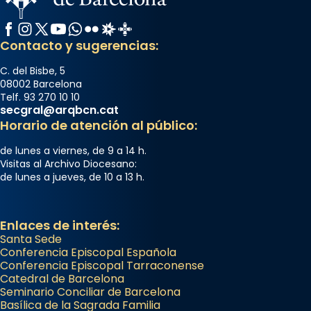
Facebook
Instagram
X / Twitter
YouTube
WhatsApp
Flickr
Radio Estel
Catalunya Cristiana
Contacto y sugerencias:
C. del Bisbe, 5
08002 Barcelona
Telf. 93 270 10 10
secgral@arqbcn.cat
Horario de atención al público:
de lunes a viernes, de 9 a 14 h.
Visitas al Archivo Diocesano:
de lunes a jueves, de 10 a 13 h.
Enlaces de interés:
Santa Sede
Conferencia Episcopal Española
Conferencia Episcopal Tarraconense
Catedral de Barcelona
Seminario Conciliar de Barcelona
Basílica de la Sagrada Familia