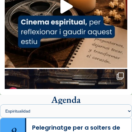
missa d’acció de gràcies en agraïment al
comitè organitzador de la visita apostòlica
del Sant Pare Lleó XIV a Barcelona, i als
col·laboradors, a la Catedral de Barcelona.
L’arquebisbe de Barcelona, el cardenal Joan
Josep Omella, ha presidit la missa i l’ha
concelebrat el bisbe auxiliar de Barcelona,
Mons. David Abadías.
📸 Dr. G. Simón
Foto
View on Facebook
·
Share
Agenda
Arquebisbat de Barcelona
1 week ago
Memòria de les santes Juliana i
Semproniana, verges i màrtirs.
9
Pelegrinatge per a solters de