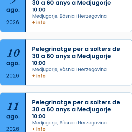
30 a 60 anys a Medjugorje
Acompanyant la història de sant Cugat, a
ago.
10:00
partir de l’Edat Mitjana sorgeix la tradició
Medjugorje, Bòsnia i Herzegovina
que les santes Juliana (“relatiu a Júlia”) i
2026
+ info
Semproniana (“relatiu a Semprònia =
eterna”) són deixebles seves. I l’any 1667, el
frare Joan Gaspar Roig, afirma en una obra
que les santes són filles de l’antiga Iluro.
10
Pelegrinatge per a solters de
Mataró en reivindicarà les relíq
30 a 60 anys a Medjugorje
...
ago.
10:00
Ver más
Medjugorje, Bòsnia i Herzegovina
Foto
2026
+ info
View on Facebook
·
Share
Arquebisbat de Barcelona
11
Pelegrinatge per a solters de
2 weeks ago
30 a 60 anys a Medjugorje
Jaume, fill de Zebedeu, és juntament amb el
ago.
10:00
seu germà Joan i Pere un dels que
Medjugorje, Bòsnia i Herzegovina
acompanyava més de prop Jesús.
2026
+ info