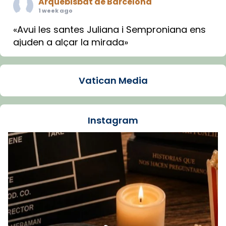
Arquebisbat de Barcelona
1 week ago
«Avui les santes Juliana i Semproniana ens
ajuden a alçar la mirada»
Mons. Sergi Gordo, bisbe de Tortosa, ha
presidit aquest 27 de juliol la missa de Les
Vatican Media
Santes de Mataró.
🔗
tinyurl.com/cvu5jmbk
📸 J. Merino
Instagram
Foto
View on Facebook
·
Share
Arquebisbat de Barcelona
is at Catedral
de Barcelona.
1 week ago
Aquest dilluns, 27 de juliol, ha tingut lloc la