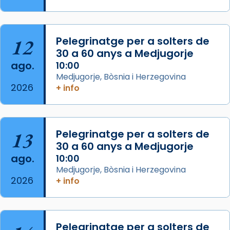
Segons el llibre dels Fets (12,2) fou el primer
apòstol màrtir, decapitat a Jerusalem per
Herodes Agripa (vers l'any 44).
12
Pelegrinatge per a solters de
30 a 60 anys a Medjugorje
Patró de Galícia, després de les invasions
ago.
10:00
musulmanes fou venerat com a patró dels
Medjugorje, Bòsnia i Herzegovina
Regnes castellans i més tard de tota
2026
+ info
Espanya.
El seu sepulcre a Compostela fou un g
...
Ver más
13
Pelegrinatge per a solters de
Foto
30 a 60 anys a Medjugorje
View on Facebook
·
Share
ago.
10:00
Medjugorje, Bòsnia i Herzegovina
2026
+ info
Pelegrinatge per a solters de