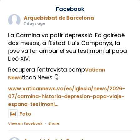
Facebook
Arquebisbat de Barcelona
7 days ago
La Carmina va patir depressió. Fa gairebé
dos mesos, a l'Estadi Lluís Companys, la
jove va fer arribar el seu testimoni al papa
Lleó XIV.
Recupera l'entrevista comp
Vatican
tican News 👇
News
www.vaticannews.va/es/iglesia/news/2026-
07/carmina-historia-depresion-papa-viaje-
espana-testimoni...
Foto
View on Facebook
·
Share