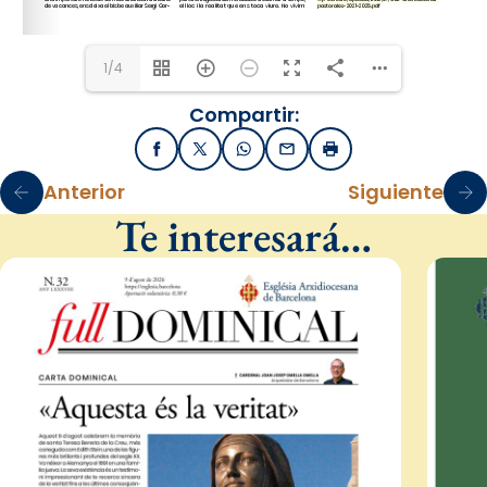
1/4
Compartir:
Facebook
X / Twitter
WhatsApp
Email
Imprimir
Anterior
Siguiente
Te interesará…