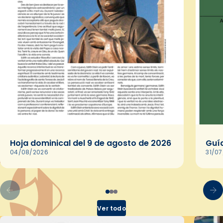
Hoja dominical del 9 de agosto de 2026
Guía
04/08/2026
31/0
Ver todo