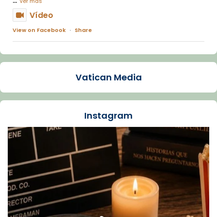
Ver más
Vídeo
View on Facebook
·
Share
Arquebisbat de Barcelona
1 week ago
Vatican Media
La Carmina va patir depressió. Fa gairebé
dos mesos, a l'Estadi Lluís Companys, la
jove va fer arribar el seu testimoni al papa
Instagram
Lleó XIV.
Recupera l'entrevista comp
Vatican
tican News 👇
News
www.vaticannews.va/es/iglesia/news/2026-
07/carmina-historia-depresion-papa-viaje-
espana-testimoni...
Foto