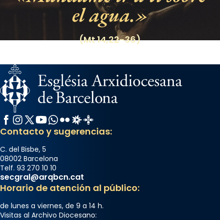
el agua.
(Mt 14,22-36)
Facebook
Instagram
X / Twitter
YouTube
WhatsApp
Flickr
Radio Estel
Catalunya Cristiana
Contacto y sugerencias:
C. del Bisbe, 5
08002 Barcelona
Telf. 93 270 10 10
secgral@arqbcn.cat
Horario de atención al público:
de lunes a viernes, de 9 a 14 h.
Visitas al Archivo Diocesano: