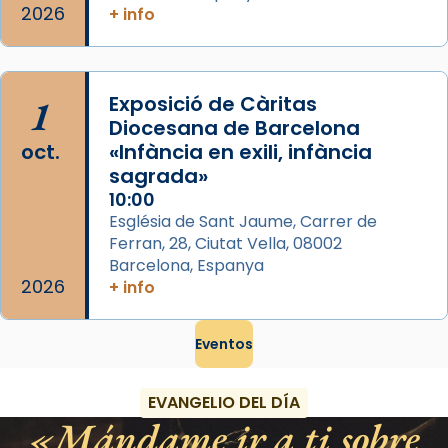
2026
+ info
1
Exposició de Càritas
Diocesana de Barcelona
oct.
«Infància en exili, infància
sagrada»
10:00
Església de Sant Jaume, Carrer de
Ferran, 28, Ciutat Vella, 08002
Barcelona, Espanya
2026
+ info
Eventos
EVANGELIO DEL DÍA
Mándame ir a ti sobre