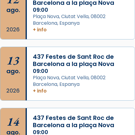
Barcelona a la plaça Nova
2 weeks ago
ago.
09:00
Aquest dilluns, 27 de juliol, ha tingut lloc la
Plaça Nova, Ciutat Vella, 08002
missa d’acció de gràcies en agraïment al
Barcelona, Espanya
comitè organitzador de la visita apostòlica
2026
+ info
del Sant Pare Lleó XIV a Barcelona, i als
col·laboradors, a la Catedral de Barcelona.
L’arquebisbe de Barcelona, el cardenal Joan
13
437 Festes de Sant Roc de
Josep Omella, ha presidit la missa i l’ha
Barcelona a la plaça Nova
concelebrat el bisbe auxiliar de Barcelona,
ago.
09:00
Mons. David Abadías.
Plaça Nova, Ciutat Vella, 08002
Barcelona, Espanya
📸 Dr. G. Simón
2026
+ info
Foto
View on Facebook
·
Share
14
437 Festes de Sant Roc de
Arquebisbat de Barcelona
Barcelona a la plaça Nova
2 weeks ago
ago.
09:00