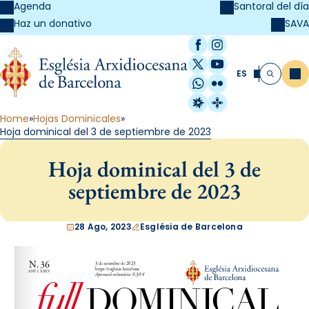
Agenda
Santoral del día
SAVA
Haz un donativo
Facebook
Instagram
X / Twitter
YouTube
ES
Me
Buscar
WhatsApp
Flickr
Radio Estel
Catalunya Cristi
Home
Hojas Dominicales
Hoja dominical del 3 de septiembre de 2023
Hoja dominical del 3 de
septiembre de 2023
28 Ago, 2023
Església de Barcelona