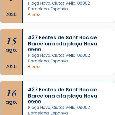
Memòria de les santes Juliana i
Plaça Nova, Ciutat Vella, 08002
Semproniana, verges i màrtirs.
Barcelona, Espanya
2026
+ info
Acompanyant la història de sant Cugat, a
partir de l’Edat Mitjana sorgeix la tradició
que les santes Juliana (“relatiu a Júlia”) i
15
Semproniana (“relatiu a Semprònia =
437 Festes de Sant Roc de
Barcelona a la plaça Nova
eterna”) són deixebles seves. I l’any 1667, el
ago.
09:00
frare Joan Gaspar Roig, afirma en una obra
Plaça Nova, Ciutat Vella, 08002
que les santes són filles de l’antiga Iluro.
Barcelona, Espanya
Mataró en reivindicarà les relíq
2026
+ info
...
Ver más
Foto
View on Facebook
·
Share
16
437 Festes de Sant Roc de
Barcelona a la plaça Nova
ago.
09:00
Plaça Nova, Ciutat Vella, 08002
Barcelona, Espanya