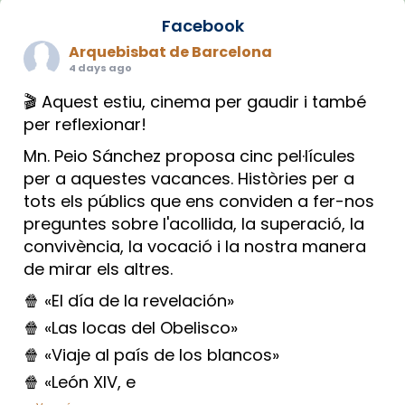
Facebook
Arquebisbat de Barcelona
4 days ago
🎬 Aquest estiu, cinema per gaudir i també
per reflexionar!
Mn. Peio Sánchez proposa cinc pel·lícules
per a aquestes vacances. Històries per a
tots els públics que ens conviden a fer-nos
preguntes sobre l'acollida, la superació, la
convivència, la vocació i la nostra manera
de mirar els altres.
🍿 «El día de la revelación»
🍿 «Las locas del Obelisco»
🍿 «Viaje al país de los blancos»
🍿 «León XIV, e
...