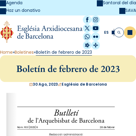
Agenda
Santoral del día
SAVA
Haz un donativo
Facebook
Instagram
X / Twitter
YouTube
ES
Me
Buscar
WhatsApp
Flickr
Radio Estel
Catalunya Cristi
Home
Boletines
Boletín de febrero de 2023
Boletín de febrero de 2023
30 Ago, 2023
Església de Barcelona