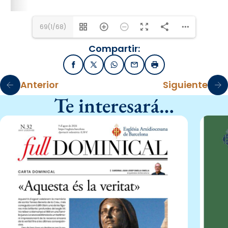
69(1/68)
Compartir:
Facebook
X / Twitter
WhatsApp
Email
Imprimir
Anterior
Siguiente
Te interesará…