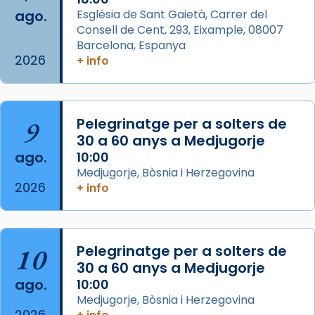
ago.
Església de Sant Gaietà, Carrer del
partir de l’Edat Mitjana sorgeix la tradició
Consell de Cent, 293, Eixample, 08007
que les santes Juliana (“relatiu a Júlia”) i
Barcelona, Espanya
Semproniana (“relatiu a Semprònia =
2026
+ info
eterna”) són deixebles seves. I l’any 1667, el
frare Joan Gaspar Roig, afirma en una obra
que les santes són filles de l’antiga Iluro.
Mataró en reivindicarà les relíq
9
Pelegrinatge per a solters de
...
30 a 60 anys a Medjugorje
Ver más
ago.
10:00
Foto
Medjugorje, Bòsnia i Herzegovina
View on Facebook
·
Share
2026
+ info
Arquebisbat de Barcelona
2 weeks ago
10
Pelegrinatge per a solters de
Jaume, fill de Zebedeu, és juntament amb el
30 a 60 anys a Medjugorje
seu germà Joan i Pere un dels que
ago.
10:00
acompanyava més de prop Jesús.
Medjugorje, Bòsnia i Herzegovina
2026