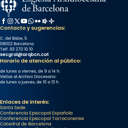
Facebook
Instagram
X / Twitter
YouTube
WhatsApp
Flickr
Radio Estel
Catalunya Cristiana
Contacto y sugerencias:
C. del Bisbe, 5
08002 Barcelona
Telf. 93 270 10 10
secgral@arqbcn.cat
Horario de atención al público:
de lunes a viernes, de 9 a 14 h.
Visitas al Archivo Diocesano:
de lunes a jueves, de 10 a 13 h.
Enlaces de interés:
Santa Sede
Conferencia Episcopal Española
Conferencia Episcopal Tarraconense
Catedral de Barcelona