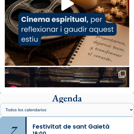
comitè organitzador de la visita apostòlica
del Sant Pare Lleó XIV a Barcelona, i als
col·laboradors, a la Catedral de Barcelona.
L’arquebisbe de Barcelona, el cardenal Joan
Josep Omella, ha presidit la missa i l’ha
concelebrat el bisbe auxiliar de Barcelona,
Mons. David Abadías.
📸 Dr. G. Simón
Foto
View on Facebook
·
Share
Agenda
Arquebisbat de Barcelona
2 weeks ago
Memòria de les santes Juliana i
Semproniana, verges i màrtirs.
7
Festivitat de sant Gaietà
Acompanyant la història de sant Cugat, a
18:00