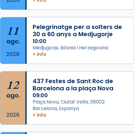
+ info
Segons el llibre dels Fets (12,2) fou el primer
apòstol màrtir, decapitat a Jerusalem per
Herodes Agripa (vers l'any 44).
11
Pelegrinatge per a solters de
Patró de Galícia, després de les invasions
30 a 60 anys a Medjugorje
musulmanes fou venerat com a patró dels
ago.
10:00
Regnes castellans i més tard de tota
Medjugorje, Bòsnia i Herzegovina
Espanya.
2026
+ info
El seu sepulcre a Compostela fou un g
...
Ver más
Foto
12
437 Festes de Sant Roc de
Barcelona a la plaça Nova
View on Facebook
·
Share
ago.
09:00
Plaça Nova, Ciutat Vella, 08002
Barcelona, Espanya
2026
+ info