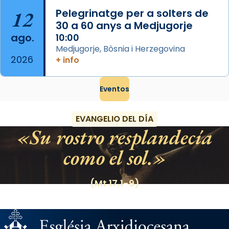
12
Pelegrinatge per a solters de
30 a 60 anys a Medjugorje
ago.
10:00
Medjugorje, Bòsnia i Herzegovina
2026
+ info
Eventos
EVANGELIO DEL DÍA
Su rostro resplandecía
como el sol.
(Mt 17,1-9)