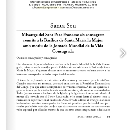
press@arqbcn.cat
A/e: 
 – Web: https://esglesia.barcelona