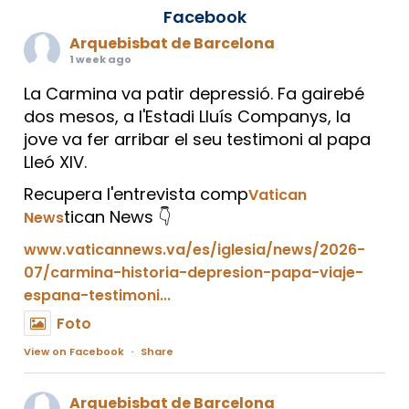
Facebook
Arquebisbat de Barcelona
1 week ago
La Carmina va patir depressió. Fa gairebé
dos mesos, a l'Estadi Lluís Companys, la
jove va fer arribar el seu testimoni al papa
Lleó XIV.
Recupera l'entrevista comp
Vatican
tican News 👇
News
www.vaticannews.va/es/iglesia/news/2026-
07/carmina-historia-depresion-papa-viaje-
espana-testimoni...
Foto
View on Facebook
·
Share
Arquebisbat de Barcelona