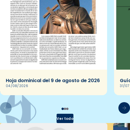
Hoja dominical del 9 de agosto de 2026
Guía
04/08/2026
31/0
Ver todo