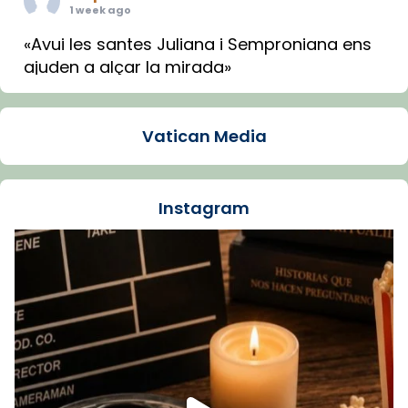
1 week ago
«Avui les santes Juliana i Semproniana ens
ajuden a alçar la mirada»
Mons. Sergi Gordo, bisbe de Tortosa, ha
presidit aquest 27 de juliol la missa de Les
Vatican Media
Santes de Mataró.
🔗
tinyurl.com/cvu5jmbk
📸 J. Merino
Instagram
Foto
View on Facebook
·
Share
Arquebisbat de Barcelona
is at Catedral
de Barcelona.
1 week ago
Aquest dilluns, 27 de juliol, ha tingut lloc la
missa d’acció de gràcies en agraïment al