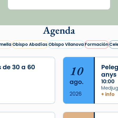
Agenda
mella
Obispo Abadías
Obispo Vilanova
Formación
Cel
s de 30 a 60
10
Peleg
anys
ago.
10:00
Medjugo
2026
+ info
/2026-