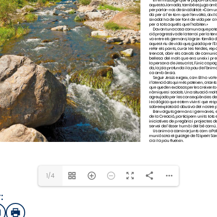
1/4
:
sApp
mail
Imprimir