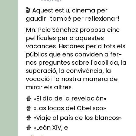
🎬 Aquest estiu, cinema per
gaudir i també per reflexionar!
Mn. Peio Sánchez proposa cinc
pel·lícules per a aquestes
vacances. Històries per a tots els
públics que ens conviden a fer-
nos preguntes sobre l'acollida, la
superació, la convivència, la
vocació i la nostra manera de
mirar els altres.
🍿 «El día de la revelación»
🍿 «Las locas del Obelisco»
🍿 «Viaje al país de los blancos»
🍿 «León XIV, e
...