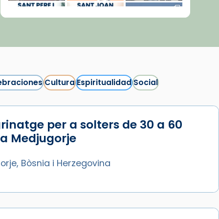
ebraciones
Cultura
Espiritualidad
Social
rinatge per a solters de 30 a 60
Síguenos en Instagram
 a Medjugorje
Cargar más...
rje, Bòsnia i Herzegovina