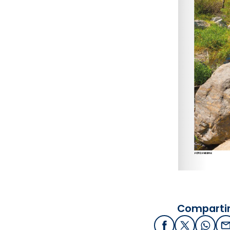
Compartir
Facebook
X / Twitter
What
E