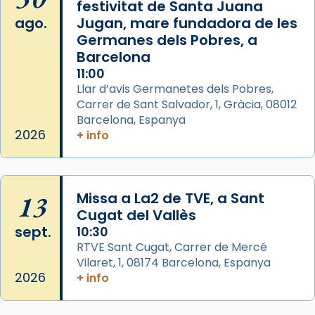
festivitat de Santa Juana
2 weeks ago
ago.
Jugan, mare fundadora de les
Aquest dilluns, 27 de juliol, ha tingut lloc la
Germanes dels Pobres, a
missa d’acció de gràcies en agraïment al
Barcelona
comitè organitzador de la visita apostòlica
11:00
del Sant Pare Lleó XIV a Barcelona, i als
Llar d’avis Germanetes dels Pobres,
col·laboradors, a la Catedral de Barcelona.
Carrer de Sant Salvador, 1, Gràcia, 08012
Barcelona, Espanya
L’arquebisbe de Barcelona, el cardenal Joan
2026
+ info
Josep Omella, ha presidit la missa i l’ha
concelebrat el bisbe auxiliar de Barcelona,
Mons. David Abadías.
13
Missa a La2 de TVE, a Sant
📸 Dr. G. Simón
Cugat del Vallès
Foto
sept.
10:30
View on Facebook
·
Share
RTVE Sant Cugat, Carrer de Mercé
Vilaret, 1, 08174 Barcelona, Espanya
2026
+ info
Arquebisbat de Barcelona
2 weeks ago