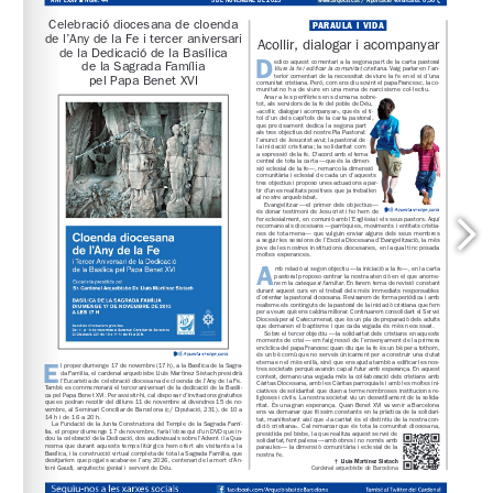
www.arqbcn.cat
 / Aportació voluntària: 0,30 
www.oracio.org