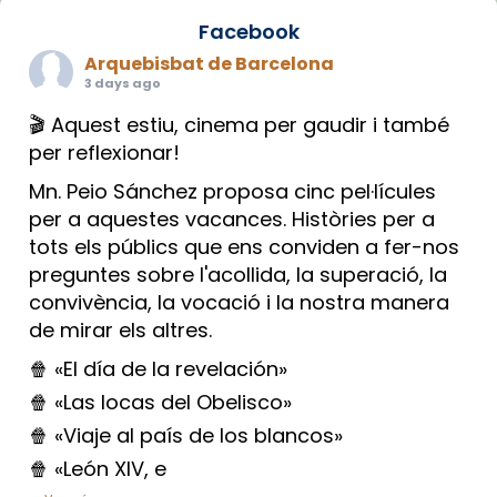
Facebook
Arquebisbat de Barcelona
3 days ago
🎬 Aquest estiu, cinema per gaudir i també
per reflexionar!
Mn. Peio Sánchez proposa cinc pel·lícules
per a aquestes vacances. Històries per a
tots els públics que ens conviden a fer-nos
preguntes sobre l'acollida, la superació, la
convivència, la vocació i la nostra manera
de mirar els altres.
🍿 «El día de la revelación»
🍿 «Las locas del Obelisco»
🍿 «Viaje al país de los blancos»
🍿 «León XIV, e
...