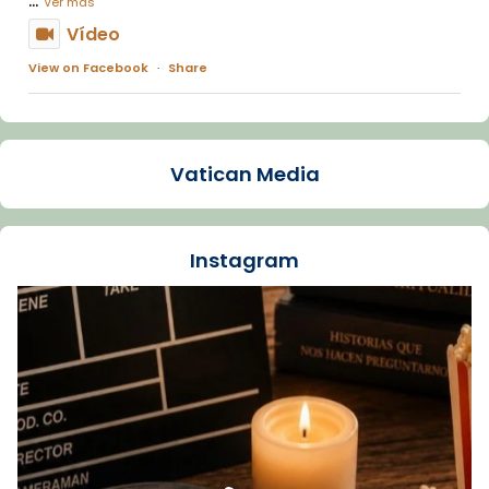
Ver más
Vídeo
View on Facebook
·
Share
Arquebisbat de Barcelona
1 week ago
Vatican Media
La Carmina va patir depressió. Fa gairebé
dos mesos, a l'Estadi Lluís Companys, la
jove va fer arribar el seu testimoni al papa
Instagram
Lleó XIV.
Recupera l'entrevista comp
Vatican
tican News 👇
News
www.vaticannews.va/es/iglesia/news/2026-
07/carmina-historia-depresion-papa-viaje-
espana-testimoni...
Foto