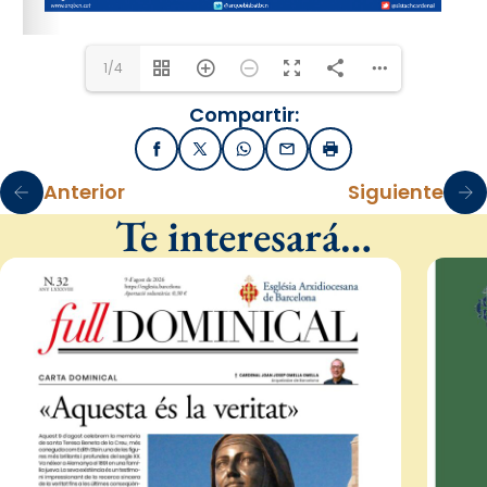
1/4
Compartir:
Facebook
X / Twitter
WhatsApp
Email
Imprimir
Anterior
Siguiente
Te interesará…