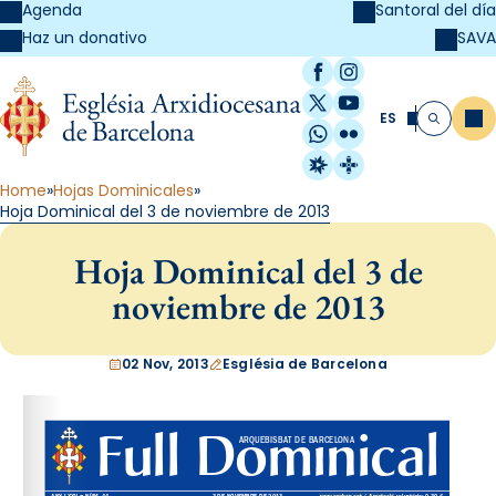
Agenda
Santoral del día
SAVA
Haz un donativo
Facebook
Instagram
X / Twitter
YouTube
ES
Me
Buscar
WhatsApp
Flickr
Radio Estel
Catalunya Cristi
Home
Hojas Dominicales
Hoja Dominical del 3 de noviembre de 2013
Hoja Dominical del 3 de
noviembre de 2013
02 Nov, 2013
Església de Barcelona