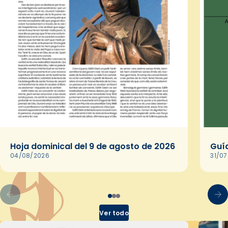
Hoja dominical del 9 de agosto de 2026
Guía
04/08/2026
31/0
Ver todo