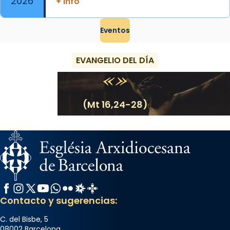
2026
+ info
Eventos
EVANGELIO DEL DÍA
(Mt 16,24-28)
Facebook
Instagram
X / Twitter
YouTube
WhatsApp
Flickr
Radio Estel
Catalunya Cristiana
Contacto y sugerencias:
C. del Bisbe, 5
08002 Barcelona