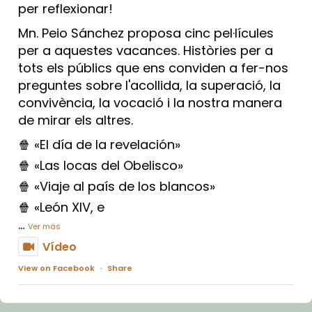
per reflexionar!
Mn. Peio Sánchez proposa cinc pel·lícules
per a aquestes vacances. Històries per a
tots els públics que ens conviden a fer-nos
preguntes sobre l'acollida, la superació, la
convivència, la vocació i la nostra manera
de mirar els altres.
🍿 «El día de la revelación»
🍿 «Las locas del Obelisco»
🍿 «Viaje al país de los blancos»
🍿 «León XIV, e
...
Ver más
Vídeo
View on Facebook
·
Share
Arquebisbat de Barcelona