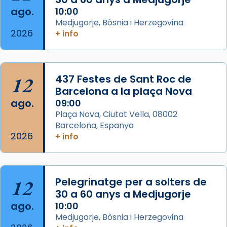
Semproniana (“relatiu a Semprònia =
ago.
10:00
eterna”) són deixebles seves. I l’any 1667, el
Medjugorje, Bòsnia i Herzegovina
2026
+ info
frare Joan Gaspar Roig, afirma en una obra
que les santes són filles de l’antiga Iluro.
Mataró en reivindicarà les relíq
...
Ver más
12
437 Festes de Sant Roc de
Foto
Barcelona a la plaça Nova
ago.
09:00
View on Facebook
·
Share
Plaça Nova, Ciutat Vella, 08002
Barcelona, Espanya
2026
+ info
12
Pelegrinatge per a solters de
30 a 60 anys a Medjugorje
ago.
10:00
Medjugorje, Bòsnia i Herzegovina