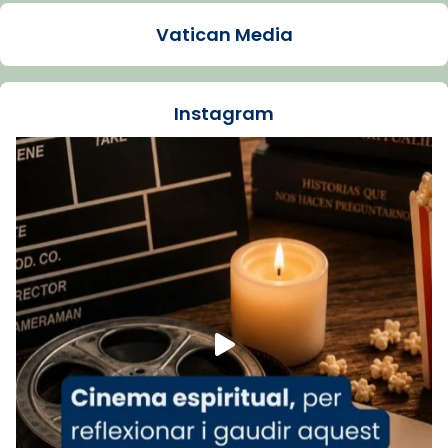
1 week ago
Vatican Media
La Carmina va patir depressió. Fa gairebé
dos mesos, a l'Estadi Lluís Companys, la
jove va fer arribar el seu testimoni al papa
Instagram
Lleó XIV.
Recupera l'entrevista comp
Vatican
tican News 👇
News
www.vaticannews.va/es/iglesia/news/2026-
07/carmina-historia-depresion-papa-viaje-
espana-testimoni...
Foto
View on Facebook
·
Share
Arquebisbat de Barcelona
1 week ago
«Avui les santes Juliana i Semproniana ens