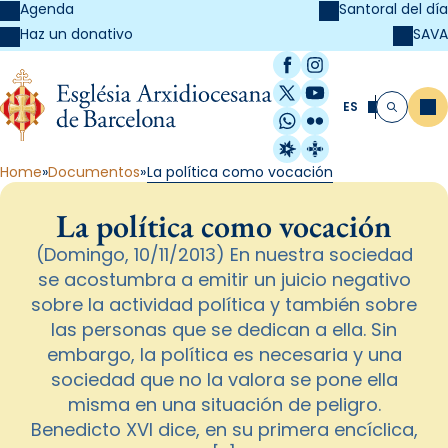
Agenda
Santoral del día
SAVA
Haz un donativo
Facebook
Instagram
X / Twitter
YouTube
ES
Me
Buscar
WhatsApp
Flickr
Radio Estel
Catalunya Cristi
Home
Documentos
La política como vocación
La política como vocación
(Domingo, 10/11/2013) En nuestra sociedad
se acostumbra a emitir un juicio negativo
sobre la actividad política y también sobre
las personas que se dedican a ella. Sin
embargo, la política es necesaria y una
sociedad que no la valora se pone ella
misma en una situación de peligro.
Benedicto XVI dice, en su primera encíclica,