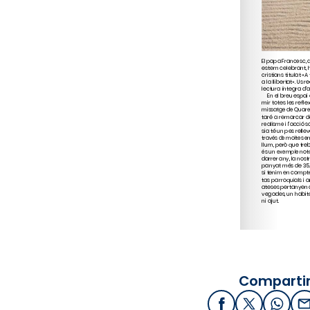
Compartir
Facebook
X / Twitter
What
E