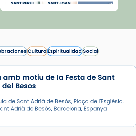
ebraciones
Cultura
Espiritualidad
Social
 amb motiu de la Festa de Sant
Síguenos en Instagram
 del Besos
Cargar más...
ia de Sant Adrià de Besòs, Plaça de l'Església,
Sant Adrià de Besòs, Barcelona, Espanya