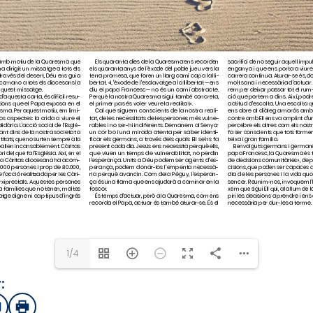
1/4
:
sApp
mail
Imprimir