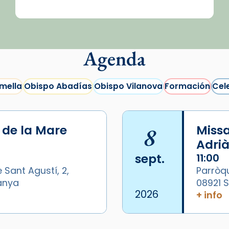
Agenda
mella
Obispo Abadías
Obispo Vilanova
Formación
Cel
i de la Mare
8
Missa
Adrià
sept.
11:00
 Sant Agustí, 2,
Parròqu
panya
08921 
2026
+ info