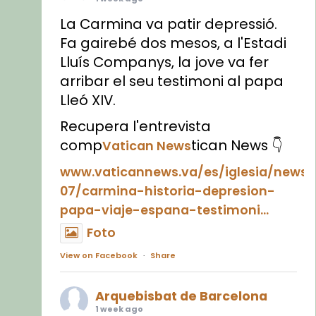
La Carmina va patir depressió.
Fa gairebé dos mesos, a l'Estadi
Lluís Companys, la jove va fer
arribar el seu testimoni al papa
Lleó XIV.
Recupera l'entrevista
comp
tican News 👇
Vatican News
www.vaticannews.va/es/iglesia/news
07/carmina-historia-depresion-
papa-viaje-espana-testimoni...
Foto
View on Facebook
·
Share
Arquebisbat de Barcelona
1 week ago