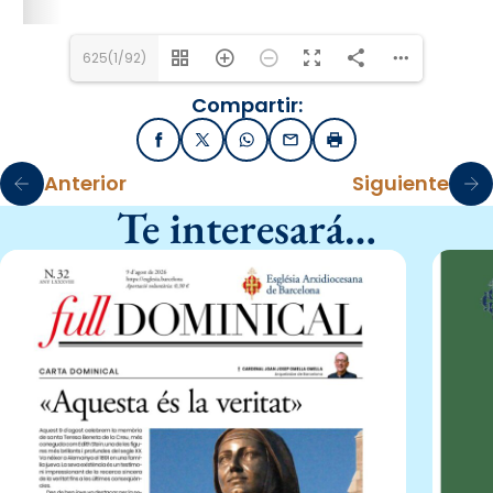
625(1/92)
Compartir:
Facebook
X / Twitter
WhatsApp
Email
Imprimir
Anterior
Siguiente
Te interesará…