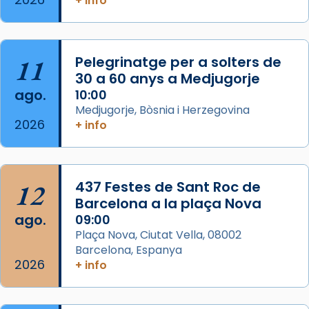
+ info
Segons el llibre dels Fets (12,2) fou el primer
apòstol màrtir, decapitat a Jerusalem per
Herodes Agripa (vers l'any 44).
11
Pelegrinatge per a solters de
Patró de Galícia, després de les invasions
30 a 60 anys a Medjugorje
musulmanes fou venerat com a patró dels
ago.
10:00
Regnes castellans i més tard de tota
Medjugorje, Bòsnia i Herzegovina
Espanya.
2026
+ info
El seu sepulcre a Compostela fou un g
...
Ver más
Foto
12
437 Festes de Sant Roc de
Barcelona a la plaça Nova
View on Facebook
·
Share
ago.
09:00
Plaça Nova, Ciutat Vella, 08002
Barcelona, Espanya
2026
+ info