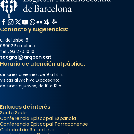
Facebook
Instagram
X / Twitter
YouTube
WhatsApp
Flickr
Radio Estel
Catalunya Cristiana
Contacto y sugerencias:
C. del Bisbe, 5
08002 Barcelona
Telf. 93 270 10 10
secgral@arqbcn.cat
Horario de atención al público:
de lunes a viernes, de 9 a 14 h.
Visitas al Archivo Diocesano:
de lunes a jueves, de 10 a 13 h.
Enlaces de interés:
Santa Sede
Conferencia Episcopal Española
Conferencia Episcopal Tarraconense
Catedral de Barcelona