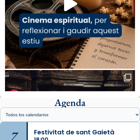
comitè organitzador de la visita apostòlica
del Sant Pare Lleó XIV a Barcelona, i als
col·laboradors, a la Catedral de Barcelona.
L’arquebisbe de Barcelona, el cardenal Joan
Josep Omella, ha presidit la missa i l’ha
concelebrat el bisbe auxiliar de Barcelona,
Mons. David Abadías.
📸 Dr. G. Simón
Foto
View on Facebook
·
Share
Agenda
Arquebisbat de Barcelona
1 week ago
Memòria de les santes Juliana i
Semproniana, verges i màrtirs.
7
Festivitat de sant Gaietà
Acompanyant la història de sant Cugat, a
18:00