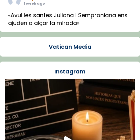
1 week ago
«Avui les santes Juliana i Semproniana ens
ajuden a alçar la mirada»
Mons. Sergi Gordo, bisbe de Tortosa, ha
presidit aquest 27 de juliol la missa de Les
Vatican Media
Santes de Mataró.
🔗
tinyurl.com/cvu5jmbk
📸 J. Merino
Instagram
Foto
View on Facebook
·
Share
Arquebisbat de Barcelona
is at Catedral
de Barcelona.
1 week ago
Aquest dilluns, 27 de juliol, ha tingut lloc la
missa d’acció de gràcies en agraïment al