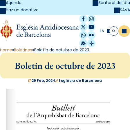
Agenda
Santoral del día
SAVA
Haz un donativo
Facebook
Instagram
X / Twitter
YouTube
ES
Me
Buscar
WhatsApp
Flickr
Radio Estel
Catalunya Cristi
Home
Boletines
Boletín de octubre de 2023
Boletín de octubre de 2023
29 Feb, 2024
Església de Barcelona