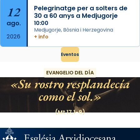
12
Pelegrinatge per a solters de
30 a 60 anys a Medjugorje
ago.
10:00
Medjugorje, Bòsnia i Herzegovina
2026
+ info
Eventos
EVANGELIO DEL DÍA
Su rostro resplandecía
como el sol.
(Mt 17,1-9)