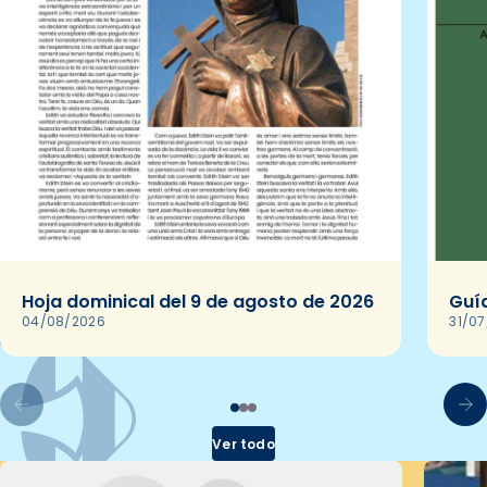
Hoja dominical del 9 de agosto de 2026
Guía
04/08/2026
31/0
Ver todo