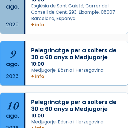
ago.
Església de Sant Gaietà, Carrer del
partir de l’Edat Mitjana sorgeix la tradició
Consell de Cent, 293, Eixample, 08007
que les santes Juliana (“relatiu a Júlia”) i
Barcelona, Espanya
Semproniana (“relatiu a Semprònia =
2026
+ info
eterna”) són deixebles seves. I l’any 1667, el
frare Joan Gaspar Roig, afirma en una obra
que les santes són filles de l’antiga Iluro.
Mataró en reivindicarà les relíq
9
Pelegrinatge per a solters de
...
30 a 60 anys a Medjugorje
Ver más
ago.
10:00
Foto
Medjugorje, Bòsnia i Herzegovina
View on Facebook
·
Share
2026
+ info
Arquebisbat de Barcelona
2 weeks ago
10
Pelegrinatge per a solters de
Jaume, fill de Zebedeu, és juntament amb el
30 a 60 anys a Medjugorje
seu germà Joan i Pere un dels que
ago.
10:00
acompanyava més de prop Jesús.
Medjugorje, Bòsnia i Herzegovina
2026