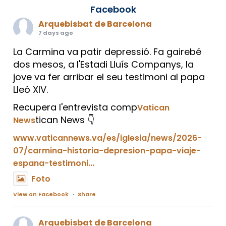
Facebook
Arquebisbat de Barcelona
7 days ago
La Carmina va patir depressió. Fa gairebé
dos mesos, a l'Estadi Lluís Companys, la
jove va fer arribar el seu testimoni al papa
Lleó XIV.
Recupera l'entrevista comp
Vatican
tican News 👇
News
www.vaticannews.va/es/iglesia/news/2026-
07/carmina-historia-depresion-papa-viaje-
espana-testimoni...
Foto
View on Facebook
·
Share
Arquebisbat de Barcelona