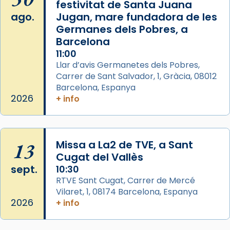
festivitat de Santa Juana
2 weeks ago
ago.
Jugan, mare fundadora de les
Aquest dilluns, 27 de juliol, ha tingut lloc la
Germanes dels Pobres, a
missa d’acció de gràcies en agraïment al
Barcelona
comitè organitzador de la visita apostòlica
11:00
del Sant Pare Lleó XIV a Barcelona, i als
Llar d’avis Germanetes dels Pobres,
col·laboradors, a la Catedral de Barcelona.
Carrer de Sant Salvador, 1, Gràcia, 08012
Barcelona, Espanya
L’arquebisbe de Barcelona, el cardenal Joan
2026
+ info
Josep Omella, ha presidit la missa i l’ha
concelebrat el bisbe auxiliar de Barcelona,
Mons. David Abadías.
13
Missa a La2 de TVE, a Sant
📸 Dr. G. Simón
Cugat del Vallès
Foto
sept.
10:30
View on Facebook
·
Share
RTVE Sant Cugat, Carrer de Mercé
Vilaret, 1, 08174 Barcelona, Espanya
2026
+ info
Arquebisbat de Barcelona
2 weeks ago