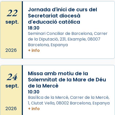
Memòria de les santes Juliana i
Semproniana, verges i màrtirs.
22
Jornada d'inici de curs del
Secretariat diocesà
Acompanyant la història de sant Cugat, a
sept.
d'educació catòlica
partir de l’Edat Mitjana sorgeix la tradició
18:30
que les santes Juliana (“relatiu a Júlia”) i
Seminari Conciliar de Barcelona, Carrer
Semproniana (“relatiu a Semprònia =
de la Diputació, 231, Eixample, 08007
eterna”) són deixebles seves. I l’any 1667, el
Barcelona, Espanya
frare Joan Gaspar Roig, afirma en una obra
2026
+ info
que les santes són filles de l’antiga Iluro.
Mataró en reivindicarà les relíq
...
Ver más
24
Missa amb motiu de la
Foto
Solemnitat de la Mare de Déu
sept.
de la Mercè
View on Facebook
·
Share
10:30
Basílica de la Mercè, Carrer de la Mercè,
1, Ciutat Vella, 08002 Barcelona, Espanya
2026
+ info