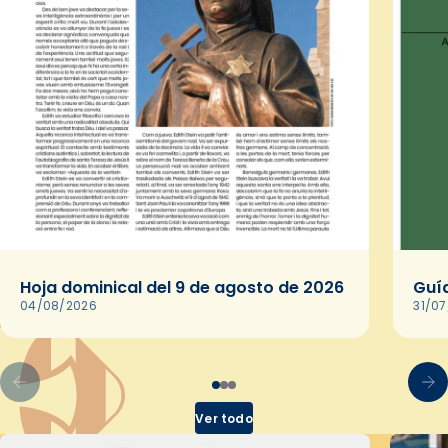
Hoja dominical del 9 de agosto de 2026
Guía
04/08/2026
31/0
Ver todo