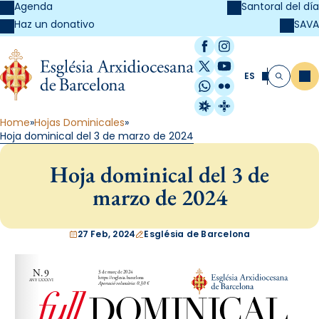
Agenda
Santoral del día
SAVA
Haz un donativo
Facebook
Instagram
X / Twitter
YouTube
ES
Me
Buscar
WhatsApp
Flickr
Radio Estel
Catalunya Cristi
Home
Hojas Dominicales
Hoja dominical del 3 de marzo de 2024
Hoja dominical del 3 de
marzo de 2024
27 Feb, 2024
Església de Barcelona