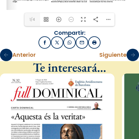
1/4
Compartir:
Facebook
X / Twitter
WhatsApp
Email
Imprimir
Anterior
Siguiente
Te interesará…