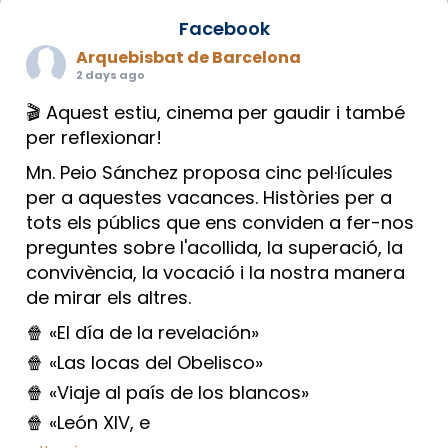
Facebook
Arquebisbat de Barcelona
2 days ago
🎬 Aquest estiu, cinema per gaudir i també
per reflexionar!
Mn. Peio Sánchez proposa cinc pel·lícules
per a aquestes vacances. Històries per a
tots els públics que ens conviden a fer-nos
preguntes sobre l'acollida, la superació, la
convivència, la vocació i la nostra manera
de mirar els altres.
🍿 «El día de la revelación»
🍿 «Las locas del Obelisco»
🍿 «Viaje al país de los blancos»
🍿 «León XIV, e
...