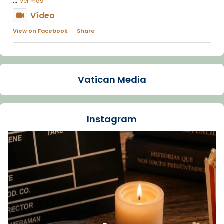
Ver más
Vídeo
View on Facebook
·
Share
Arquebisbat de Barcelona
1 week ago
Vatican Media
La Carmina va patir depressió. Fa gairebé
dos mesos, a l'Estadi Lluís Companys, la
jove va fer arribar el seu testimoni al papa
Instagram
Lleó XIV.
Recupera l'entrevista comp
Vatican
tican News 👇
News
www.vaticannews.va/es/iglesia/news/2026-
07/carmina-historia-depresion-papa-viaje-
espana-testimoni...
Foto