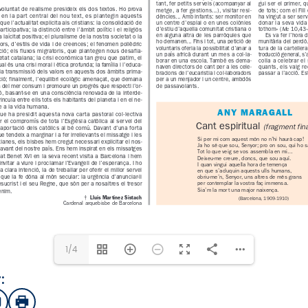
1/4
:
sApp
mail
Imprimir