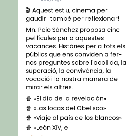
🎬 Aquest estiu, cinema per
gaudir i també per reflexionar!
Mn. Peio Sánchez proposa cinc
pel·lícules per a aquestes
vacances. Històries per a tots els
públics que ens conviden a fer-
nos preguntes sobre l'acollida, la
superació, la convivència, la
vocació i la nostra manera de
mirar els altres.
🍿 «El día de la revelación»
🍿 «Las locas del Obelisco»
🍿 «Viaje al país de los blancos»
🍿 «León XIV, e
...