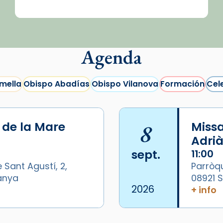
Agenda
mella
Obispo Abadías
Obispo Vilanova
Formación
Cel
i de la Mare
8
Missa
Adrià
sept.
11:00
 Sant Agustí, 2,
Parròqu
panya
08921 
2026
+ info
/2026-