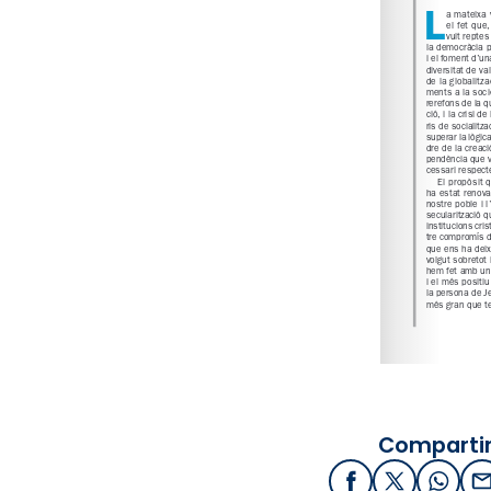
Compartir
Facebook
X / Twitter
What
E