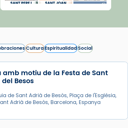
ebraciones
Cultura
Espiritualidad
Social
 amb motiu de la Festa de Sant
Síguenos en Instagram
 del Besos
Cargar más...
ia de Sant Adrià de Besòs, Plaça de l'Església,
Sant Adrià de Besòs, Barcelona, Espanya