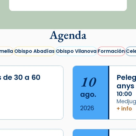
Agenda
mella
Obispo Abadías
Obispo Vilanova
Formación
Cel
s de 30 a 60
10
Peleg
anys
ago.
10:00
Medjugo
2026
+ info
/2026-