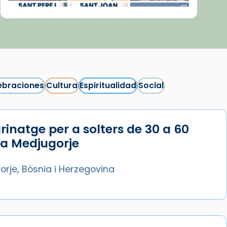
ebraciones
Cultura
Espiritualidad
Social
rinatge per a solters de 30 a 60
Síguenos en Instagram
 a Medjugorje
Cargar más...
rje, Bòsnia i Herzegovina