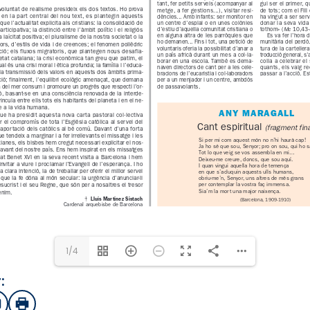
1/4
:
sApp
mail
Imprimir