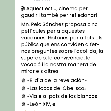
🎬 Aquest estiu, cinema per
gaudir i també per reflexionar!
Mn. Peio Sánchez proposa cinc
pel·lícules per a aquestes
vacances. Històries per a tots els
públics que ens conviden a fer-
nos preguntes sobre l'acollida, la
superació, la convivència, la
vocació i la nostra manera de
mirar els altres.
🍿 «El día de la revelación»
🍿 «Las locas del Obelisco»
🍿 «Viaje al país de los blancos»
🍿 «León XIV, e
...