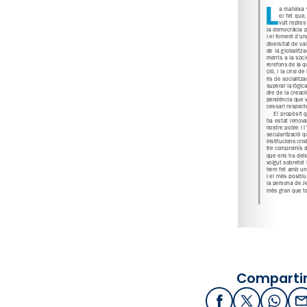
Compartir
Facebook
X / Twitter
What
E