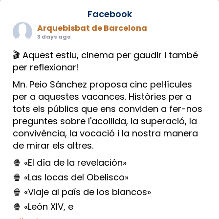
Facebook
Arquebisbat de Barcelona
3 days ago
🎬 Aquest estiu, cinema per gaudir i també
per reflexionar!
Mn. Peio Sánchez proposa cinc pel·lícules
per a aquestes vacances. Històries per a
tots els públics que ens conviden a fer-nos
preguntes sobre l'acollida, la superació, la
convivència, la vocació i la nostra manera
de mirar els altres.
🍿 «El día de la revelación»
🍿 «Las locas del Obelisco»
🍿 «Viaje al país de los blancos»
🍿 «León XIV, e
...