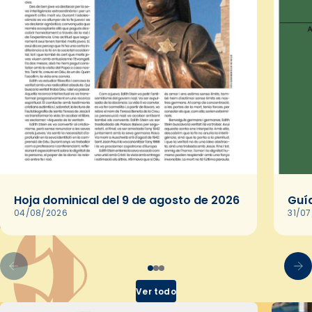
Hoja dominical del 9 de agosto de 2026
Guía
04/08/2026
31/0
Ver todo