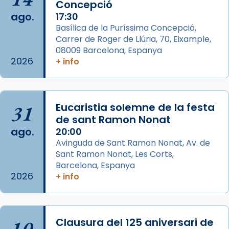
Concepció
2 weeks ago
ago.
17:30
Aquest dilluns, 27 de juliol, ha tingut lloc la
Basílica de la Puríssima Concepció,
missa d’acció de gràcies en agraïment al
Carrer de Roger de Llúria, 70, Eixample,
comitè organitzador de la visita apostòlica
08009 Barcelona, Espanya
del Sant Pare Lleó XIV a Barcelona, i als
2026
+ info
col·laboradors, a la Catedral de Barcelona.
L’arquebisbe de Barcelona, el cardenal Joan
Josep Omella, ha presidit la missa i l’ha
31
Eucaristia solemne de la festa
concelebrat el bisbe auxiliar de Barcelona,
de sant Ramon Nonat
Mons. David Abadías.
ago.
20:00
Avinguda de Sant Ramon Nonat, Av. de
📸 Dr. G. Simón
Sant Ramon Nonat, Les Corts,
Foto
Barcelona, Espanya
2026
+ info
View on Facebook
·
Share
Arquebisbat de Barcelona
2 weeks ago
10
Clausura del 125 aniversari de