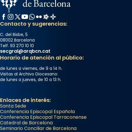
Facebook
Instagram
X / Twitter
YouTube
WhatsApp
Flickr
Radio Estel
Catalunya Cristiana
Contacto y sugerencias:
C. del Bisbe, 5
08002 Barcelona
Telf. 93 270 10 10
secgral@arqbcn.cat
Horario de atención al público:
de lunes a viernes, de 9 a 14 h.
Visitas al Archivo Diocesano:
de lunes a jueves, de 10 a 13 h.
Enlaces de interés:
Santa Sede
Conferencia Episcopal Española
Conferencia Episcopal Tarraconense
Catedral de Barcelona
Seminario Conciliar de Barcelona