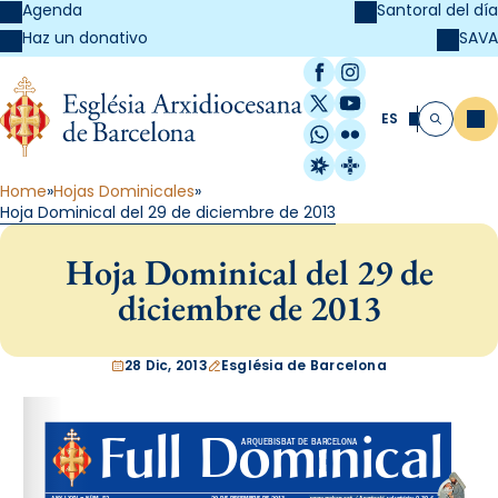
Agenda
Santoral del día
SAVA
Haz un donativo
Facebook
Instagram
X / Twitter
YouTube
ES
Me
Buscar
WhatsApp
Flickr
Radio Estel
Catalunya Cristi
Home
Hojas Dominicales
Hoja Dominical del 29 de diciembre de 2013
Hoja Dominical del 29 de
diciembre de 2013
28 Dic, 2013
Església de Barcelona