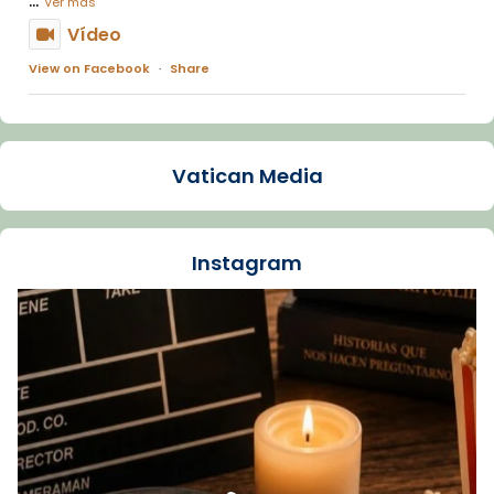
Ver más
Vídeo
View on Facebook
·
Share
Arquebisbat de Barcelona
1 week ago
Vatican Media
La Carmina va patir depressió. Fa gairebé
dos mesos, a l'Estadi Lluís Companys, la
jove va fer arribar el seu testimoni al papa
Instagram
Lleó XIV.
Recupera l'entrevista comp
Vatican
tican News 👇
News
www.vaticannews.va/es/iglesia/news/2026-
07/carmina-historia-depresion-papa-viaje-
espana-testimoni...
Foto