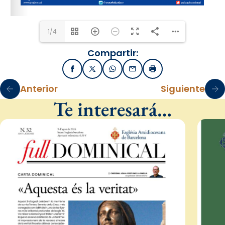
1/4
Compartir:
Facebook
X / Twitter
WhatsApp
Email
Imprimir
Anterior
Siguiente
Te interesará…