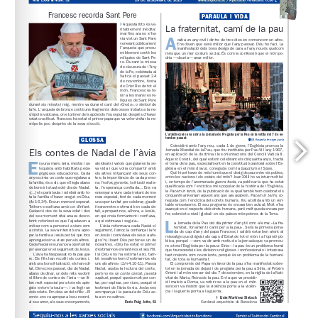
www.arqbcn.cat
 / Aportació voluntària: 0,30 
www.santpereclaver.cat