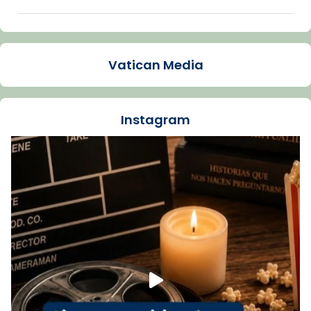
Arquebisbat de Barcelona
1 week ago
Vatican Media
La Carmina va patir depressió. Fa gairebé
dos mesos, a l'Estadi Lluís Companys, la
jove va fer arribar el seu testimoni al papa
Instagram
Lleó XIV.
Recupera l'entrevista comp
Vatican
tican News 👇
News
www.vaticannews.va/es/iglesia/news/2026-
07/carmina-historia-depresion-papa-viaje-
espana-testimoni...
Foto
View on Facebook
·
Share
Arquebisbat de Barcelona