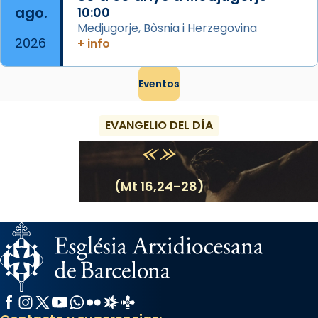
ago.
10:00
Medjugorje, Bòsnia i Herzegovina
2026
+ info
Eventos
EVANGELIO DEL DÍA
(Mt 16,24-28)
Facebook
Instagram
X / Twitter
YouTube
WhatsApp
Flickr
Radio Estel
Catalunya Cristiana