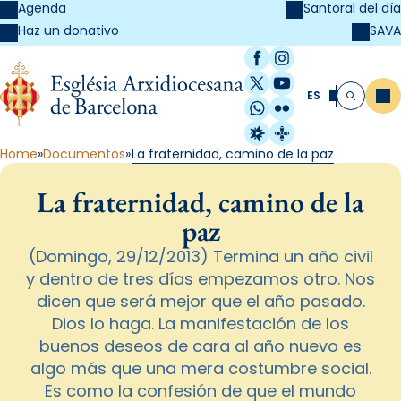
Agenda
Santoral del día
SAVA
Haz un donativo
Facebook
Instagram
X / Twitter
YouTube
ES
Me
Buscar
WhatsApp
Flickr
Radio Estel
Catalunya Cristi
Home
Documentos
La fraternidad, camino de la paz
La fraternidad, camino de la
paz
(Domingo, 29/12/2013) Termina un año civil
y dentro de tres días empezamos otro. Nos
dicen que será mejor que el año pasado.
Dios lo haga. La manifestación de los
buenos deseos de cara al año nuevo es
algo más que una mera costumbre social.
Es como la confesión de que el mundo