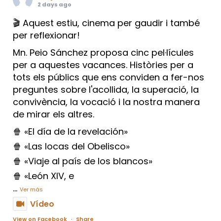
2 days ago
🎬 Aquest estiu, cinema per gaudir i també
per reflexionar!
Mn. Peio Sánchez proposa cinc pel·lícules
per a aquestes vacances. Històries per a
tots els públics que ens conviden a fer-nos
preguntes sobre l'acollida, la superació, la
convivència, la vocació i la nostra manera
de mirar els altres.
🍿 «El día de la revelación»
🍿 «Las locas del Obelisco»
🍿 «Viaje al país de los blancos»
🍿 «León XIV, e
...
Ver más
Vídeo
View on Facebook
·
Share