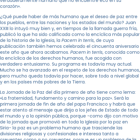
verdaderamente humano que no encuentre eco en su
corazón».
¿Qué puede haber de más humano que el deseo de paz entre
los pueblos, entre las naciones y los estados del mundo? Juan
XXIII lo intuyó muy bien y, en tiempos de la llamada guerra fría,
publicó la que ha sido calificada como la encíclica más popular
de la historia de la Iglesia, la
Pacem in terris
, de cuya
publicación también hemos celebrado el cincuenta aniversario
este año que ahora acabamos.
Pacem in terris
, conocida como
la encíclica de los derechos humanos, fue acogida con
verdadero entusiasmo. Su programa es todavía muy actual.
Mucho se ha avanzado en el respeto de los derechos humanos,
pero mucho queda todavía por hacer, sobre todo a nivel global
y en los países más pobres de la Tierra.
La Jornada de la Paz del día primero de año tiene como lema:
«La fraternidad, fundamento y camino para la paz». Será la
primera jornada de fin de año del papa Francisco y habrá que
estar atento al mensaje que dirija a los jefes de Estado de todo
el mundo y a la opinión pública, porque -como dijo con motivo
de la jornada que promovió en toda la Iglesia por la paz en
Siria- la paz es un problema humano que trasciende las
divisiones religiosas y confesionales e interesa tanto a
creyentes como a no creyentes, porque es un problema de la