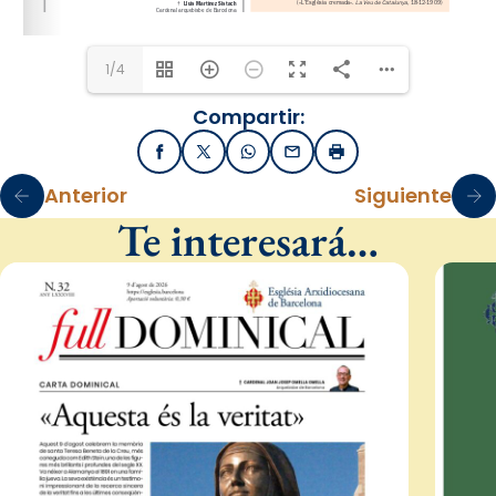
1/4
Compartir:
Facebook
X / Twitter
WhatsApp
Email
Imprimir
Anterior
Siguiente
Te interesará…