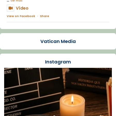
Ver más
Vídeo
View on Facebook
·
Share
Arquebisbat de Barcelona
1 week ago
Vatican Media
La Carmina va patir depressió. Fa gairebé
dos mesos, a l'Estadi Lluís Companys, la
jove va fer arribar el seu testimoni al papa
Instagram
Lleó XIV.
Recupera l'entrevista comp
Vatican
tican News 👇
News
www.vaticannews.va/es/iglesia/news/2026-
07/carmina-historia-depresion-papa-viaje-
espana-testimoni...
Foto