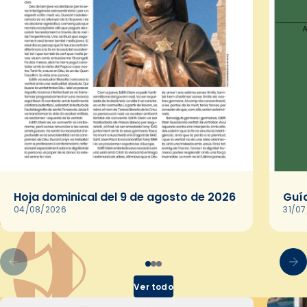
Hoja dominical del 9 de agosto de 2026
Guía
04/08/2026
31/0
Ver todo