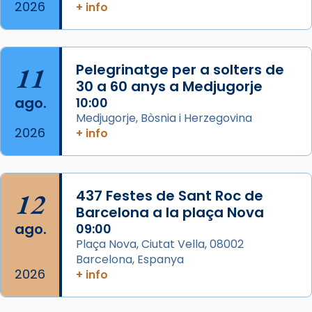
2026
Memòria de les santes Juliana i
+ info
Semproniana, verges i màrtirs.
Acompanyant la història de sant Cugat, a
partir de l’Edat Mitjana sorgeix la tradició
11
Pelegrinatge per a solters de
que les santes Juliana (“relatiu a Júlia”) i
30 a 60 anys a Medjugorje
Semproniana (“relatiu a Semprònia =
ago.
10:00
eterna”) són deixebles seves. I l’any 1667, el
Medjugorje, Bòsnia i Herzegovina
2026
+ info
frare Joan Gaspar Roig, afirma en una obra
que les santes són filles de l’antiga Iluro.
Mataró en reivindicarà les relíq
...
Ver más
12
437 Festes de Sant Roc de
Foto
Barcelona a la plaça Nova
ago.
09:00
View on Facebook
·
Share
Plaça Nova, Ciutat Vella, 08002
Barcelona, Espanya
2026
+ info