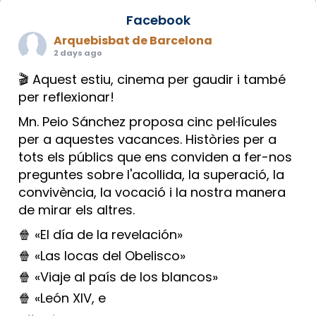
Facebook
Arquebisbat de Barcelona
2 days ago
🎬 Aquest estiu, cinema per gaudir i també
per reflexionar!
Mn. Peio Sánchez proposa cinc pel·lícules
per a aquestes vacances. Històries per a
tots els públics que ens conviden a fer-nos
preguntes sobre l'acollida, la superació, la
convivència, la vocació i la nostra manera
de mirar els altres.
🍿 «El día de la revelación»
🍿 «Las locas del Obelisco»
🍿 «Viaje al país de los blancos»
🍿 «León XIV, e
...