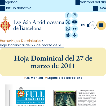
Agenda
Santoral del día
SAVA
Haz un donativo
Facebook
Instagram
X / Twitter
YouTube
ES
Me
Buscar
WhatsApp
Flickr
Radio Estel
Catalunya Cristi
Home
Hojas Dominicales
Hoja Dominical del 27 de marzo de 2011
Hoja Dominical del 27 de
marzo de 2011
25 Mar, 2011
Església de Barcelona