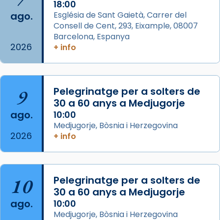
2 weeks ago
18:00
ago.
Església de Sant Gaietà, Carrer del
Aquest dilluns, 27 de juliol, ha tingut lloc la
Consell de Cent, 293, Eixample, 08007
missa d’acció de gràcies en agraïment al
Barcelona, Espanya
comitè organitzador de la visita apostòlica
2026
+ info
del Sant Pare Lleó XIV a Barcelona, i als
col·laboradors, a la Catedral de Barcelona.
L’arquebisbe de Barcelona, el cardenal Joan
9
Pelegrinatge per a solters de
Josep Omella, ha presidit la missa i l’ha
30 a 60 anys a Medjugorje
concelebrat el bisbe auxiliar de Barcelona,
ago.
10:00
Mons. David Abadías.
Medjugorje, Bòsnia i Herzegovina
2026
+ info
📸 Dr. G. Simón
Foto
View on Facebook
·
Share
10
Pelegrinatge per a solters de
30 a 60 anys a Medjugorje
Arquebisbat de Barcelona
ago.
10:00
2 weeks ago
Medjugorje, Bòsnia i Herzegovina