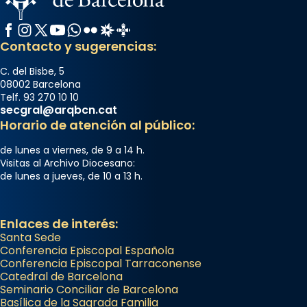
Facebook
Instagram
X / Twitter
YouTube
WhatsApp
Flickr
Radio Estel
Catalunya Cristiana
Contacto y sugerencias:
C. del Bisbe, 5
08002 Barcelona
Telf. 93 270 10 10
secgral@arqbcn.cat
Horario de atención al público:
de lunes a viernes, de 9 a 14 h.
Visitas al Archivo Diocesano:
de lunes a jueves, de 10 a 13 h.
Enlaces de interés:
Santa Sede
Conferencia Episcopal Española
Conferencia Episcopal Tarraconense
Catedral de Barcelona
Seminario Conciliar de Barcelona
Basílica de la Sagrada Familia