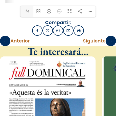
1/4
Compartir:
Facebook
X / Twitter
WhatsApp
Email
Imprimir
Anterior
Siguiente
Te interesará…