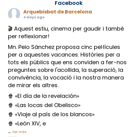
Facebook
Arquebisbat de Barcelona
4 days ago
🎬 Aquest estiu, cinema per gaudir i també
per reflexionar!
Mn. Peio Sánchez proposa cinc pel·lícules
per a aquestes vacances. Històries per a
tots els públics que ens conviden a fer-nos
preguntes sobre l'acollida, la superació, la
convivència, la vocació i la nostra manera
de mirar els altres.
🍿 «El día de la revelación»
🍿 «Las locas del Obelisco»
🍿 «Viaje al país de los blancos»
🍿 «León XIV, e
...
Ver más