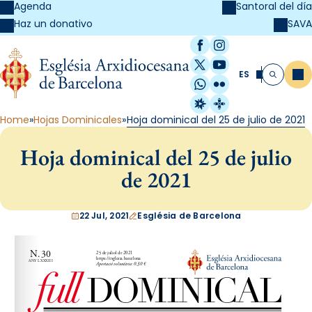
Agenda
Santoral del día
SAVA
Haz un donativo
Facebook
Instagram
X / Twitter
YouTube
ES
Me
Buscar
WhatsApp
Flickr
Radio Estel
Catalunya Cristi
Home
Hojas Dominicales
Hoja dominical del 25 de julio de 2021
Hoja dominical del 25 de julio
de 2021
22 Jul, 2021
Església de Barcelona