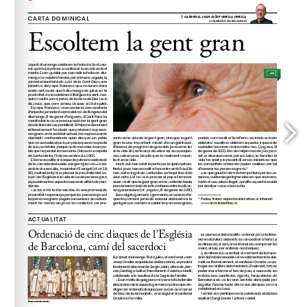
www.amorislaetitia.va