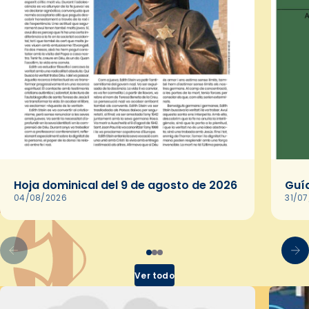
Hoja dominical del 9 de agosto de 2026
Guía
04/08/2026
31/0
Ver todo