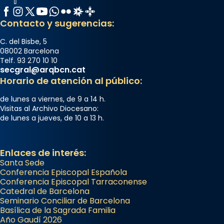
Facebook
Instagram
X / Twitter
YouTube
WhatsApp
Flickr
Radio Estel
Catalunya Cristiana
Contacto y sugerencias:
C. del Bisbe, 5
08002 Barcelona
Telf. 93 270 10 10
secgral@arqbcn.cat
Horario de atención al público:
de lunes a viernes, de 9 a 14 h.
Visitas al Archivo Diocesano:
de lunes a jueves, de 10 a 13 h.
Enlaces de interés:
Santa Sede
Conferencia Episcopal Española
Conferencia Episcopal Tarraconense
Catedral de Barcelona
Seminario Conciliar de Barcelona
Basílica de la Sagrada Familia
Año Gaudí 2026