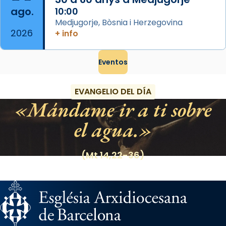
ago.
10:00
Medjugorje, Bòsnia i Herzegovina
2026
+ info
Eventos
EVANGELIO DEL DÍA
Mándame ir a ti sobre
el agua.
(Mt 14,22-36)