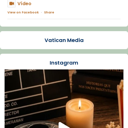
Vídeo
View on Facebook
·
Share
Arquebisbat de Barcelona
1 week ago
Vatican Media
La Carmina va patir depressió. Fa gairebé
dos mesos, a l'Estadi Lluís Companys, la
jove va fer arribar el seu testimoni al papa
Instagram
Lleó XIV.
Recupera l'entrevista comp
Vatican
tican News 👇
News
www.vaticannews.va/es/iglesia/news/2026-
07/carmina-historia-depresion-papa-viaje-
espana-testimoni...
Foto
View on Facebook
·
Share