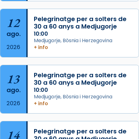
Semproniana, verges i màrtirs.
Acompanyant la història de sant Cugat, a
12
Pelegrinatge per a solters de
partir de l’Edat Mitjana sorgeix la tradició
30 a 60 anys a Medjugorje
que les santes Juliana (“relatiu a Júlia”) i
ago.
10:00
Semproniana (“relatiu a Semprònia =
Medjugorje, Bòsnia i Herzegovina
eterna”) són deixebles seves. I l’any 1667, el
2026
+ info
frare Joan Gaspar Roig, afirma en una obra
que les santes són filles de l’antiga Iluro.
Mataró en reivindicarà les relíq
13
Pelegrinatge per a solters de
...
Ver más
30 a 60 anys a Medjugorje
Foto
ago.
10:00
Medjugorje, Bòsnia i Herzegovina
View on Facebook
·
Share
2026
+ info
14
Pelegrinatge per a solters de
30 a 60 anys a Medjugorje