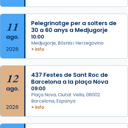
Semproniana, verges i màrtirs.
Acompanyant la història de sant Cugat, a
partir de l’Edat Mitjana sorgeix la tradició
11
Pelegrinatge per a solters de
que les santes Juliana (“relatiu a Júlia”) i
30 a 60 anys a Medjugorje
Semproniana (“relatiu a Semprònia =
ago.
10:00
eterna”) són deixebles seves. I l’any 1667, el
Medjugorje, Bòsnia i Herzegovina
2026
+ info
frare Joan Gaspar Roig, afirma en una obra
que les santes són filles de l’antiga Iluro.
Mataró en reivindicarà les relíq
...
Ver más
12
437 Festes de Sant Roc de
Foto
Barcelona a la plaça Nova
ago.
09:00
View on Facebook
·
Share
Plaça Nova, Ciutat Vella, 08002
Barcelona, Espanya
2026
+ info