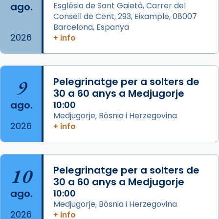
ago.
Església de Sant Gaietà, Carrer del
Aquest dilluns, 27 de juliol, ha tingut lloc la
Consell de Cent, 293, Eixample, 08007
missa d’acció de gràcies en agraïment al
Barcelona, Espanya
comitè organitzador de la visita apostòlica
2026
+ info
del Sant Pare Lleó XIV a Barcelona, i als
col·laboradors, a la Catedral de Barcelona.
L’arquebisbe de Barcelona, el cardenal Joan
9
Pelegrinatge per a solters de
Josep Omella, ha presidit la missa i l’ha
30 a 60 anys a Medjugorje
concelebrat el bisbe auxiliar de Barcelona,
ago.
10:00
Mons. David Abadías.
Medjugorje, Bòsnia i Herzegovina
2026
+ info
📸 Dr. G. Simón
Foto
View on Facebook
·
Share
10
Pelegrinatge per a solters de
30 a 60 anys a Medjugorje
Arquebisbat de Barcelona
ago.
10:00
2 weeks ago
Medjugorje, Bòsnia i Herzegovina
2026
Memòria de les santes Juliana i
+ info