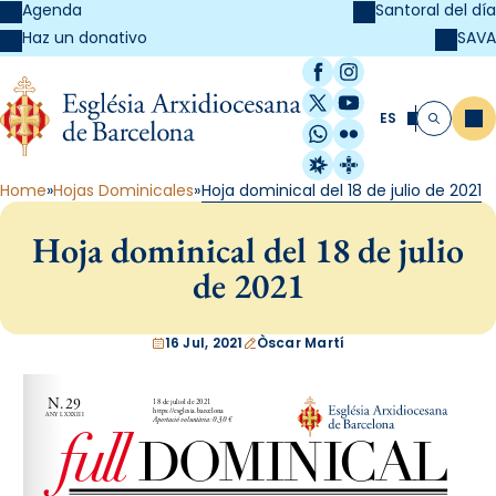
Agenda
Santoral del día
SAVA
Haz un donativo
Facebook
Instagram
X / Twitter
YouTube
ES
Me
Buscar
WhatsApp
Flickr
Radio Estel
Catalunya Cristi
Home
Hojas Dominicales
Hoja dominical del 18 de julio de 2021
Hoja dominical del 18 de julio
de 2021
16 Jul, 2021
Òscar Martí