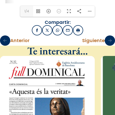
1/4
Compartir:
Facebook
X / Twitter
WhatsApp
Email
Imprimir
Anterior
Siguiente
Te interesará…