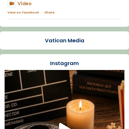
Vídeo
View on Facebook
·
Share
Arquebisbat de Barcelona
1 week ago
Vatican Media
La Carmina va patir depressió. Fa gairebé
dos mesos, a l'Estadi Lluís Companys, la
jove va fer arribar el seu testimoni al papa
Instagram
Lleó XIV.
Recupera l'entrevista comp
Vatican
tican News 👇
News
www.vaticannews.va/es/iglesia/news/2026-
07/carmina-historia-depresion-papa-viaje-
espana-testimoni...
Foto
View on Facebook
·
Share