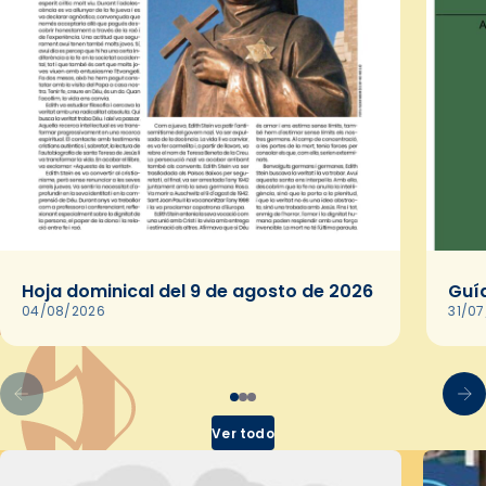
Hoja dominical del 9 de agosto de 2026
Guía
04/08/2026
31/0
Ver todo