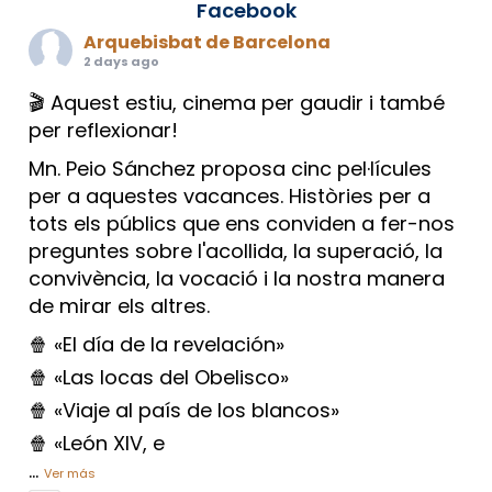
Facebook
Arquebisbat de Barcelona
2 days ago
🎬 Aquest estiu, cinema per gaudir i també
per reflexionar!
Mn. Peio Sánchez proposa cinc pel·lícules
per a aquestes vacances. Històries per a
tots els públics que ens conviden a fer-nos
preguntes sobre l'acollida, la superació, la
convivència, la vocació i la nostra manera
de mirar els altres.
🍿 «El día de la revelación»
🍿 «Las locas del Obelisco»
🍿 «Viaje al país de los blancos»
🍿 «León XIV, e
...
Ver más