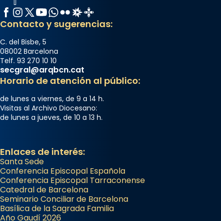
Facebook
Instagram
X / Twitter
YouTube
WhatsApp
Flickr
Radio Estel
Catalunya Cristiana
Contacto y sugerencias:
C. del Bisbe, 5
08002 Barcelona
Telf. 93 270 10 10
secgral@arqbcn.cat
Horario de atención al público:
de lunes a viernes, de 9 a 14 h.
Visitas al Archivo Diocesano:
de lunes a jueves, de 10 a 13 h.
Enlaces de interés:
Santa Sede
Conferencia Episcopal Española
Conferencia Episcopal Tarraconense
Catedral de Barcelona
Seminario Conciliar de Barcelona
Basílica de la Sagrada Familia
Año Gaudí 2026