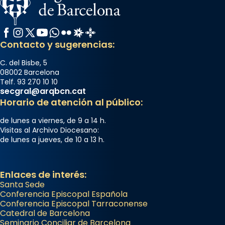
Facebook
Instagram
X / Twitter
YouTube
WhatsApp
Flickr
Radio Estel
Catalunya Cristiana
Contacto y sugerencias:
C. del Bisbe, 5
08002 Barcelona
Telf. 93 270 10 10
secgral@arqbcn.cat
Horario de atención al público:
de lunes a viernes, de 9 a 14 h.
Visitas al Archivo Diocesano:
de lunes a jueves, de 10 a 13 h.
Enlaces de interés:
Santa Sede
Conferencia Episcopal Española
Conferencia Episcopal Tarraconense
Catedral de Barcelona
Seminario Conciliar de Barcelona