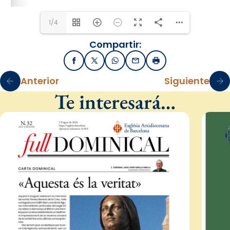
1/4
Compartir:
Facebook
X / Twitter
WhatsApp
Email
Imprimir
Anterior
Siguiente
Te interesará…