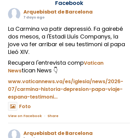
Facebook
Arquebisbat de Barcelona
7 days ago
La Carmina va patir depressió. Fa gairebé
dos mesos, a l'Estadi Lluís Companys, la
jove va fer arribar el seu testimoni al papa
Lleó XIV.
Recupera l'entrevista comp
Vatican
tican News 👇
News
www.vaticannews.va/es/iglesia/news/2026-
07/carmina-historia-depresion-papa-viaje-
espana-testimoni...
Foto
View on Facebook
·
Share
Arquebisbat de Barcelona