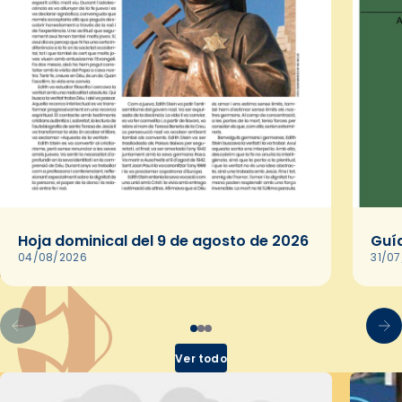
Hoja dominical del 9 de agosto de 2026
Guía
04/08/2026
31/0
Ver todo