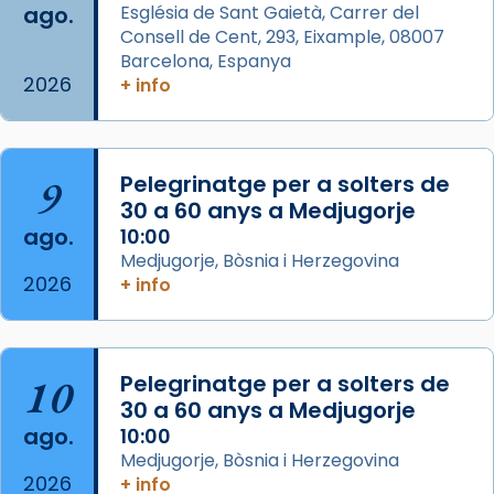
ago.
Església de Sant Gaietà, Carrer del
partir de l’Edat Mitjana sorgeix la tradició
Consell de Cent, 293, Eixample, 08007
que les santes Juliana (“relatiu a Júlia”) i
Barcelona, Espanya
Semproniana (“relatiu a Semprònia =
2026
+ info
eterna”) són deixebles seves. I l’any 1667, el
frare Joan Gaspar Roig, afirma en una obra
que les santes són filles de l’antiga Iluro.
Mataró en reivindicarà les relíq
9
Pelegrinatge per a solters de
...
30 a 60 anys a Medjugorje
Ver más
ago.
10:00
Foto
Medjugorje, Bòsnia i Herzegovina
View on Facebook
·
Share
2026
+ info
Arquebisbat de Barcelona
2 weeks ago
10
Pelegrinatge per a solters de
Jaume, fill de Zebedeu, és juntament amb el
30 a 60 anys a Medjugorje
seu germà Joan i Pere un dels que
ago.
10:00
acompanyava més de prop Jesús.
Medjugorje, Bòsnia i Herzegovina
2026
+ info