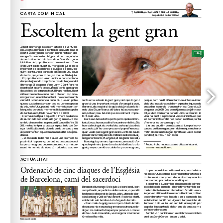
www.amorislaetitia.va