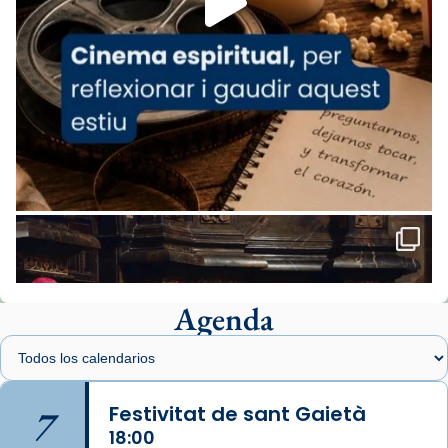
comitè organitzador de la visita apostòlica
del Sant Pare Lleó XIV a Barcelona, i als
col·laboradors, a la Catedral de Barcelona.
L’arquebisbe de Barcelona, el cardenal Joan
Josep Omella, ha presidit la missa i l’ha
concelebrat el bisbe auxiliar de Barcelona,
Mons. David Abadías.
📸 Dr. G. Simón
Foto
View on Facebook
·
Share
Agenda
Arquebisbat de Barcelona
1 week ago
Memòria de les santes Juliana i
Semproniana, verges i màrtirs.
7
Festivitat de sant Gaietà
Acompanyant la història de sant Cugat, a
18:00