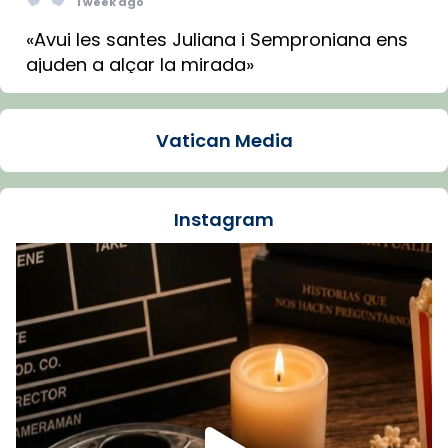
1 week ago
«Avui les santes Juliana i Semproniana ens
ajuden a alçar la mirada»
Mons. Sergi Gordo, bisbe de Tortosa, ha
presidit aquest 27 de juliol la missa de Les
Vatican Media
Santes de Mataró.
🔗
tinyurl.com/cvu5jmbk
📸 J. Merino
Instagram
Foto
View on Facebook
·
Share
Arquebisbat de Barcelona
is at Catedral
de Barcelona.
1 week ago
Aquest dilluns, 27 de juliol, ha tingut lloc la
missa d’acció de gràcies en agraïment al