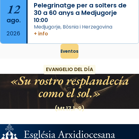
12
Pelegrinatge per a solters de
30 a 60 anys a Medjugorje
ago.
10:00
Medjugorje, Bòsnia i Herzegovina
2026
+ info
Eventos
EVANGELIO DEL DÍA
Su rostro resplandecía
como el sol.
(Mt 17,1-9)