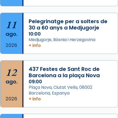
Segons el llibre dels Fets (12,2) fou el primer
apòstol màrtir, decapitat a Jerusalem per
Herodes Agripa (vers l'any 44).
11
Pelegrinatge per a solters de
Patró de Galícia, després de les invasions
30 a 60 anys a Medjugorje
musulmanes fou venerat com a patró dels
ago.
10:00
Regnes castellans i més tard de tota
Medjugorje, Bòsnia i Herzegovina
Espanya.
2026
+ info
El seu sepulcre a Compostela fou un g
...
Ver más
Foto
12
437 Festes de Sant Roc de
Barcelona a la plaça Nova
View on Facebook
·
Share
ago.
09:00
Plaça Nova, Ciutat Vella, 08002
Barcelona, Espanya
2026
+ info