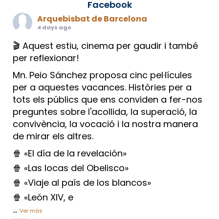
Facebook
Arquebisbat de Barcelona
4 days ago
🎬 Aquest estiu, cinema per gaudir i també
per reflexionar!
Mn. Peio Sánchez proposa cinc pel·lícules
per a aquestes vacances. Històries per a
tots els públics que ens conviden a fer-nos
preguntes sobre l'acollida, la superació, la
convivència, la vocació i la nostra manera
de mirar els altres.
🍿 «El día de la revelación»
🍿 «Las locas del Obelisco»
🍿 «Viaje al país de los blancos»
🍿 «León XIV, e
...
Ver más