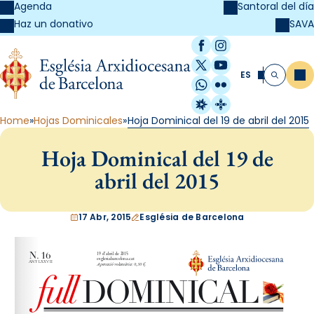
Agenda
Santoral del día
SAVA
Haz un donativo
Facebook
Instagram
X / Twitter
YouTube
ES
Me
Buscar
WhatsApp
Flickr
Radio Estel
Catalunya Cristi
Home
Hojas Dominicales
Hoja Dominical del 19 de abril del 2015
Hoja Dominical del 19 de
abril del 2015
17 Abr, 2015
Església de Barcelona