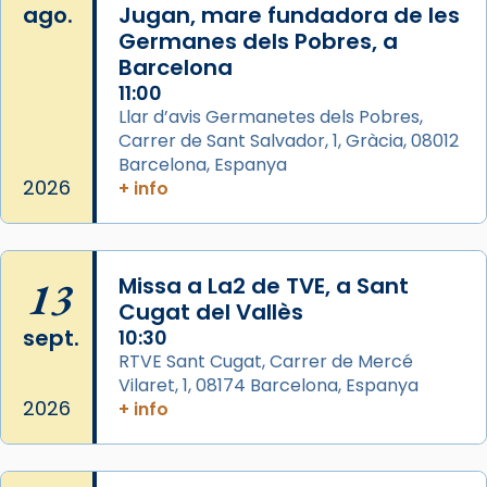
ago.
Jugan, mare fundadora de les
Aquest dilluns, 27 de juliol, ha tingut lloc la
Germanes dels Pobres, a
missa d’acció de gràcies en agraïment al
Barcelona
comitè organitzador de la visita apostòlica
11:00
del Sant Pare Lleó XIV a Barcelona, i als
Llar d’avis Germanetes dels Pobres,
col·laboradors, a la Catedral de Barcelona.
Carrer de Sant Salvador, 1, Gràcia, 08012
Barcelona, Espanya
L’arquebisbe de Barcelona, el cardenal Joan
2026
+ info
Josep Omella, ha presidit la missa i l’ha
concelebrat el bisbe auxiliar de Barcelona,
Mons. David Abadías.
13
Missa a La2 de TVE, a Sant
📸 Dr. G. Simón
Cugat del Vallès
Foto
sept.
10:30
View on Facebook
·
Share
RTVE Sant Cugat, Carrer de Mercé
Vilaret, 1, 08174 Barcelona, Espanya
2026
+ info
Arquebisbat de Barcelona
2 weeks ago
Memòria de les santes Juliana i