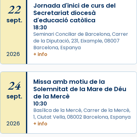
Semproniana, verges i màrtirs.
22
Jornada d'inici de curs del
Secretariat diocesà
Acompanyant la història de sant Cugat, a
sept.
d'educació catòlica
partir de l’Edat Mitjana sorgeix la tradició
18:30
que les santes Juliana (“relatiu a Júlia”) i
Seminari Conciliar de Barcelona, Carrer
Semproniana (“relatiu a Semprònia =
de la Diputació, 231, Eixample, 08007
eterna”) són deixebles seves. I l’any 1667, el
Barcelona, Espanya
frare Joan Gaspar Roig, afirma en una obra
2026
+ info
que les santes són filles de l’antiga Iluro.
Mataró en reivindicarà les relíq
...
Ver más
24
Missa amb motiu de la
Foto
Solemnitat de la Mare de Déu
sept.
de la Mercè
View on Facebook
·
Share
10:30
Basílica de la Mercè, Carrer de la Mercè,
1, Ciutat Vella, 08002 Barcelona, Espanya
2026
+ info