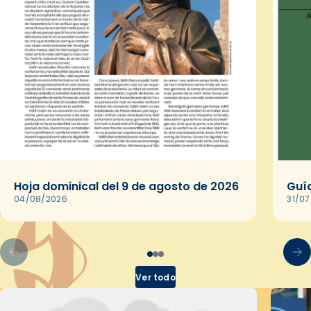
Hoja dominical del 9 de agosto de 2026
Guía
04/08/2026
31/0
Ver todo