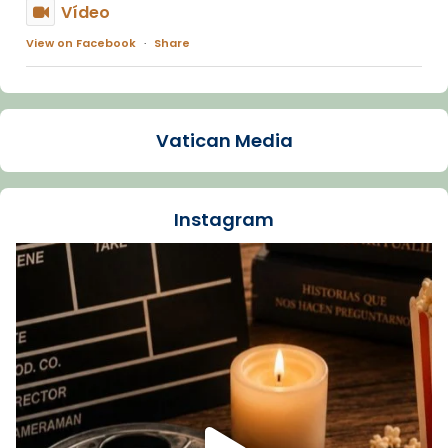
Vídeo
View on Facebook
·
Share
Arquebisbat de Barcelona
1 week ago
Vatican Media
La Carmina va patir depressió. Fa gairebé
dos mesos, a l'Estadi Lluís Companys, la
jove va fer arribar el seu testimoni al papa
Instagram
Lleó XIV.
Recupera l'entrevista comp
Vatican
tican News 👇
News
www.vaticannews.va/es/iglesia/news/2026-
07/carmina-historia-depresion-papa-viaje-
espana-testimoni...
Foto
View on Facebook
·
Share