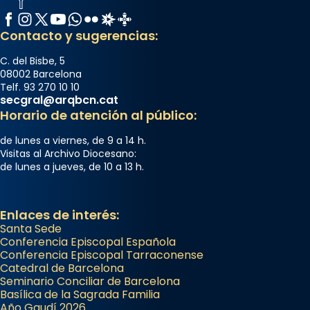
Facebook
Instagram
X / Twitter
YouTube
WhatsApp
Flickr
Radio Estel
Catalunya Cristiana
Contacto y sugerencias:
C. del Bisbe, 5
08002 Barcelona
Telf. 93 270 10 10
secgral@arqbcn.cat
Horario de atención al público:
de lunes a viernes, de 9 a 14 h.
Visitas al Archivo Diocesano:
de lunes a jueves, de 10 a 13 h.
Enlaces de interés:
Santa Sede
Conferencia Episcopal Española
Conferencia Episcopal Tarraconense
Catedral de Barcelona
Seminario Conciliar de Barcelona
Basílica de la Sagrada Familia
Año Gaudí 2026