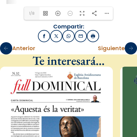
1/8
Compartir:
Facebook
X / Twitter
WhatsApp
Email
Imprimir
Anterior
Siguiente
Te interesará…