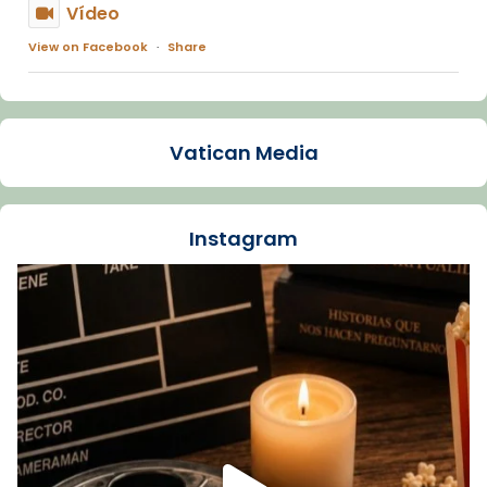
Vídeo
View on Facebook
·
Share
Arquebisbat de Barcelona
1 week ago
Vatican Media
La Carmina va patir depressió. Fa gairebé
dos mesos, a l'Estadi Lluís Companys, la
jove va fer arribar el seu testimoni al papa
Instagram
Lleó XIV.
Recupera l'entrevista comp
Vatican
tican News 👇
News
www.vaticannews.va/es/iglesia/news/2026-
07/carmina-historia-depresion-papa-viaje-
espana-testimoni...
Foto
View on Facebook
·
Share