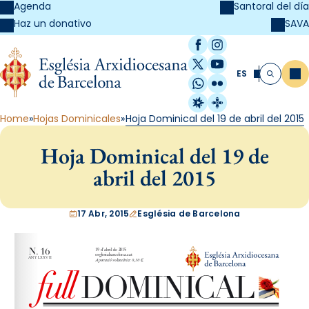
Agenda
Santoral del día
SAVA
Haz un donativo
Facebook
Instagram
X / Twitter
YouTube
ES
Me
Buscar
WhatsApp
Flickr
Radio Estel
Catalunya Cristi
Home
Hojas Dominicales
Hoja Dominical del 19 de abril del 2015
Hoja Dominical del 19 de
abril del 2015
17 Abr, 2015
Església de Barcelona