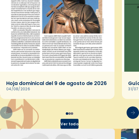
Hoja dominical del 9 de agosto de 2026
Guía
04/08/2026
31/0
Ver todo