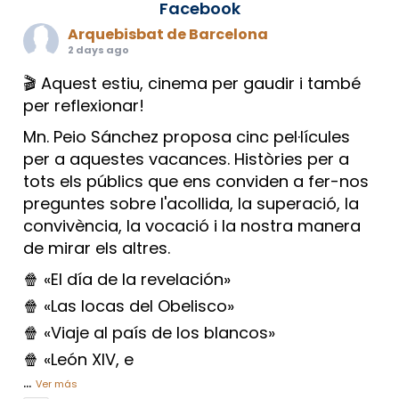
Facebook
Arquebisbat de Barcelona
2 days ago
🎬 Aquest estiu, cinema per gaudir i també
per reflexionar!
Mn. Peio Sánchez proposa cinc pel·lícules
per a aquestes vacances. Històries per a
tots els públics que ens conviden a fer-nos
preguntes sobre l'acollida, la superació, la
convivència, la vocació i la nostra manera
de mirar els altres.
🍿 «El día de la revelación»
🍿 «Las locas del Obelisco»
🍿 «Viaje al país de los blancos»
🍿 «León XIV, e
...
Ver más