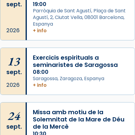
sept.
19:00
Aquest dilluns, 27 de juliol, ha tingut lloc la
Parròquia de Sant Agustí, Plaça de Sant
missa d’acció de gràcies en agraïment al
Agustí, 2, Ciutat Vella, 08001 Barcelona,
comitè organitzador de la visita apostòlica
Espanya
del Sant Pare Lleó XIV a Barcelona, i als
2026
+ info
col·laboradors, a la Catedral de Barcelona.
L’arquebisbe de Barcelona, el cardenal Joan
Josep Omella, ha presidit la missa i l’ha
13
Exercicis espirituals a
concelebrat el bisbe auxiliar de Barcelona,
seminaristes de Saragossa
Mons. David Abadías.
sept.
08:00
Saragossa, Zaragoza, Espanya
📸 Dr. G. Simón
2026
+ info
Foto
View on Facebook
·
Share
24
Missa amb motiu de la
Arquebisbat de Barcelona
Solemnitat de la Mare de Déu
2 weeks ago
sept.
de la Mercè
Memòria de les santes Juliana i
10:30