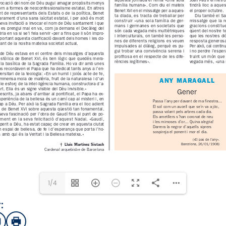
1/4
:
sApp
mail
Imprimir