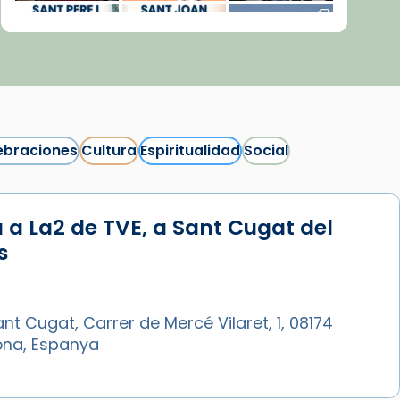
ebraciones
Cultura
Espiritualidad
Social
 a La2 de TVE, a Sant Cugat del
Síguenos en Instagram
s
Cargar más...
nt Cugat, Carrer de Mercé Vilaret, 1, 08174
ona, Espanya