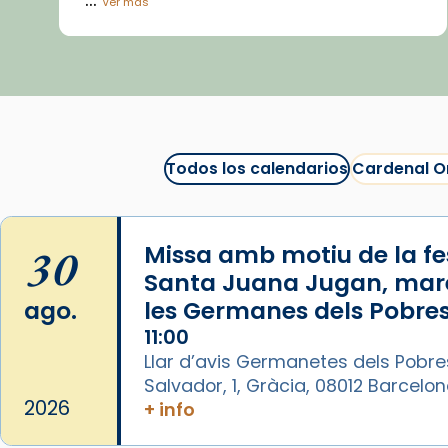
Ver más
Vídeo
View on Facebook
·
Share
Arquebisbat de Barcelona
1 week ago
Todos los calendarios
Cardenal O
La Carmina va patir depressió.
Fa gairebé dos mesos, a l'Estadi
Lluís Companys, la jove va fer
30
Missa amb motiu de la fes
arribar el seu testimoni al papa
Santa Juana Jugan, mar
Lleó XIV.
ago.
les Germanes dels Pobres
Recupera l'entrevista
11:00
comp
tican News 👇
Vatican News
Llar d’avis Germanetes dels Pobre
Salvador, 1, Gràcia, 08012 Barcelo
www.vaticannews.va/es/iglesia/news
2026
+ info
07/carmina-historia-depresion-
papa-viaje-espana-testimoni...