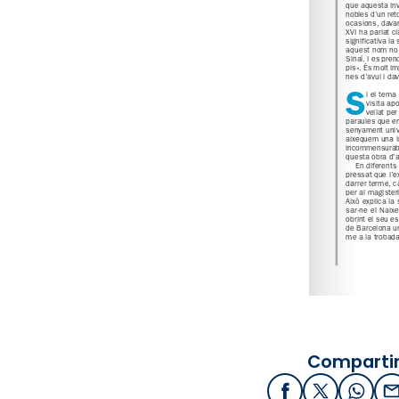
Compartir
Facebook
X / Twitter
What
E