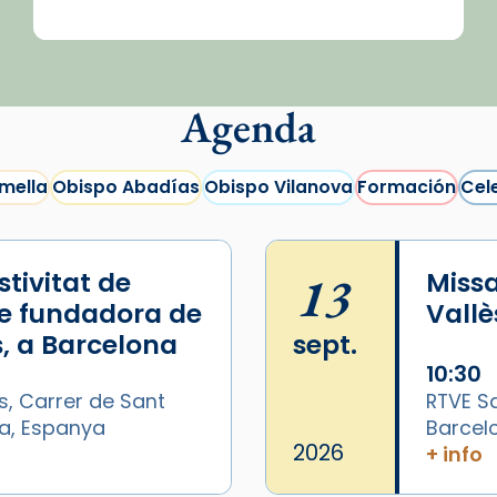
Agenda
mella
Obispo Abadías
Obispo Vilanova
Formación
Cel
tivitat de
13
Missa
e fundadora de
Vallè
, a Barcelona
sept.
10:30
s, Carrer de Sant
RTVE Sa
na, Espanya
Barcel
/2026-
2026
+ info