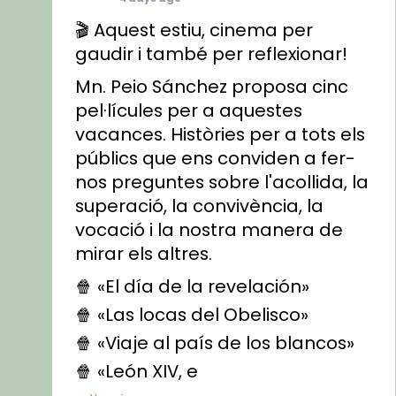
🎬 Aquest estiu, cinema per
gaudir i també per reflexionar!
Mn. Peio Sánchez proposa cinc
pel·lícules per a aquestes
vacances. Històries per a tots els
públics que ens conviden a fer-
nos preguntes sobre l'acollida, la
superació, la convivència, la
vocació i la nostra manera de
mirar els altres.
🍿 «El día de la revelación»
🍿 «Las locas del Obelisco»
🍿 «Viaje al país de los blancos»
🍿 «León XIV, e
...