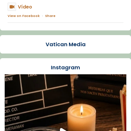
Vídeo
View on Facebook
·
Share
Arquebisbat de Barcelona
1 week ago
Vatican Media
La Carmina va patir depressió. Fa gairebé
dos mesos, a l'Estadi Lluís Companys, la
jove va fer arribar el seu testimoni al papa
Instagram
Lleó XIV.
Recupera l'entrevista comp
Vatican
tican News 👇
News
www.vaticannews.va/es/iglesia/news/2026-
07/carmina-historia-depresion-papa-viaje-
espana-testimoni...
Foto