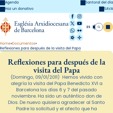
Agenda
Santoral del día
SAVA
Haz un donativo
Facebook
Instagram
X / Twitter
YouTube
ES
Me
Buscar
WhatsApp
Flickr
Radio Estel
Catalunya Cristi
Home
Documentos
Reflexiones para después de la visita del Papa
Reflexiones para después de la
visita del Papa
(Domingo, 09/01/2011) Hemos vivido con
alegría la visita del Papa Benedicto XVI a
Barcelona los días 6 y 7 del pasado
noviembre. Ha sido un auténtico don de
Dios. De nuevo quisiera agradecer al Santo
Padre la solicitud y el afecto que ha