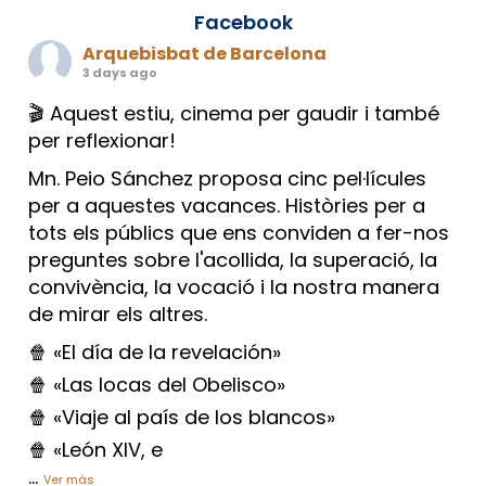
Facebook
Arquebisbat de Barcelona
3 days ago
🎬 Aquest estiu, cinema per gaudir i també
per reflexionar!
Mn. Peio Sánchez proposa cinc pel·lícules
per a aquestes vacances. Històries per a
tots els públics que ens conviden a fer-nos
preguntes sobre l'acollida, la superació, la
convivència, la vocació i la nostra manera
de mirar els altres.
🍿 «El día de la revelación»
🍿 «Las locas del Obelisco»
🍿 «Viaje al país de los blancos»
🍿 «León XIV, e
...
Ver más