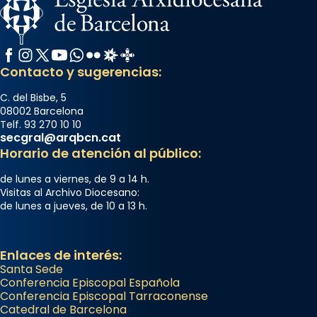
Facebook
Instagram
X / Twitter
YouTube
WhatsApp
Flickr
Radio Estel
Catalunya Cristiana
Contacto y sugerencias:
C. del Bisbe, 5
08002 Barcelona
Telf. 93 270 10 10
secgral@arqbcn.cat
Horario de atención al público:
de lunes a viernes, de 9 a 14 h.
Visitas al Archivo Diocesano:
de lunes a jueves, de 10 a 13 h.
Enlaces de interés:
Santa Sede
Conferencia Episcopal Española
Conferencia Episcopal Tarraconense
Catedral de Barcelona