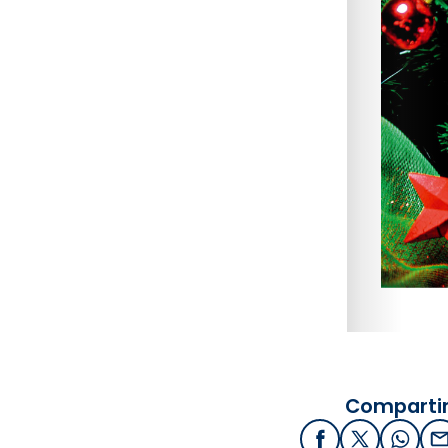
Compartir
Facebook
X / Twitter
What
E