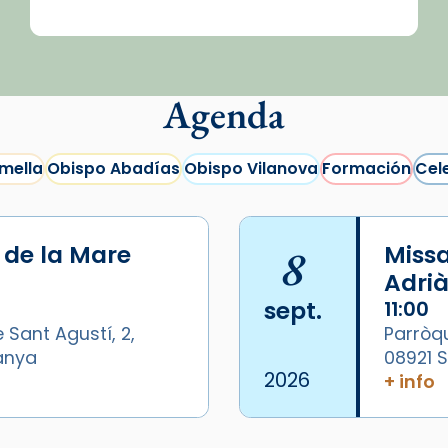
Agenda
mella
Obispo Abadías
Obispo Vilanova
Formación
Cel
i de la Mare
8
Missa
Adrià
sept.
11:00
 Sant Agustí, 2,
Parròqu
panya
08921 
2026
+ info
/2026-