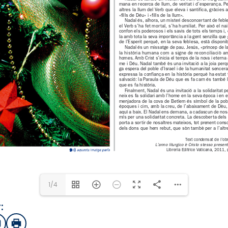
1/4
:
sApp
mail
Imprimir