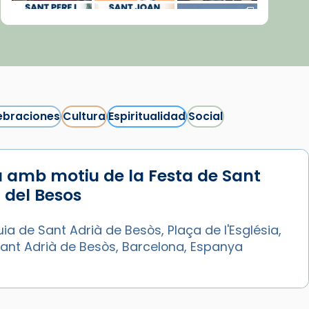
ebraciones
Cultura
Espiritualidad
Social
 amb motiu de la Festa de Sant
Síguenos en Instagram
 del Besos
Cargar más...
ia de Sant Adrià de Besòs, Plaça de l'Església,
Sant Adrià de Besòs, Barcelona, Espanya