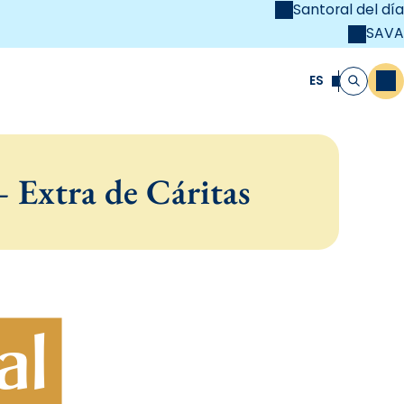
Santoral del día
SAVA
el
unya Cristiana
ES
M
Buscar
 Extra de Cáritas