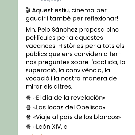
🎬 Aquest estiu, cinema per
gaudir i també per reflexionar!
Mn. Peio Sánchez proposa cinc
pel·lícules per a aquestes
vacances. Històries per a tots els
públics que ens conviden a fer-
nos preguntes sobre l'acollida, la
superació, la convivència, la
vocació i la nostra manera de
mirar els altres.
🍿 «El día de la revelación»
🍿 «Las locas del Obelisco»
🍿 «Viaje al país de los blancos»
🍿 «León XIV, e
...