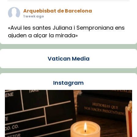
Arquebisbat de Barcelona
1 week ago
«Avui les santes Juliana i Semproniana ens
ajuden a alçar la mirada»
Mons. Sergi Gordo, bisbe de Tortosa, ha
presidit aquest 27 de juliol la missa de Les
Vatican Media
Santes de Mataró.
🔗
tinyurl.com/cvu5jmbk
📸 J. Merino
Instagram
Foto
View on Facebook
·
Share
Arquebisbat de Barcelona
is at Catedral
de Barcelona.
1 week ago