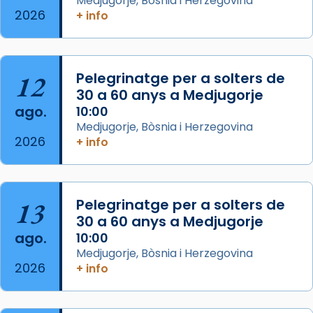
Medjugorje, Bòsnia i Herzegovina
acompanyava més de prop Jesús.
2026
+ info
Segons el llibre dels Fets (12,2) fou el primer
apòstol màrtir, decapitat a Jerusalem per
Herodes Agripa (vers l'any 44).
12
Pelegrinatge per a solters de
30 a 60 anys a Medjugorje
Patró de Galícia, després de les invasions
ago.
10:00
musulmanes fou venerat com a patró dels
Medjugorje, Bòsnia i Herzegovina
Regnes castellans i més tard de tota
2026
+ info
Espanya.
El seu sepulcre a Compostela fou un g
...
Ver más
13
Pelegrinatge per a solters de
Foto
30 a 60 anys a Medjugorje
View on Facebook
·
Share
ago.
10:00
Medjugorje, Bòsnia i Herzegovina
2026
+ info