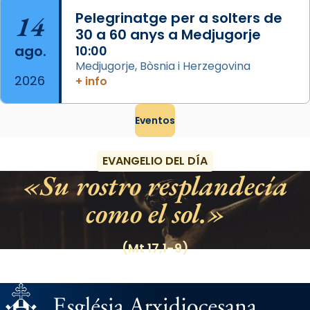
14
Pelegrinatge per a solters de
30 a 60 anys a Medjugorje
ago.
10:00
Medjugorje, Bòsnia i Herzegovina
2026
+ info
Eventos
EVANGELIO DEL DÍA
Su rostro resplandecía
como el sol.
(Mt 17,1-9)