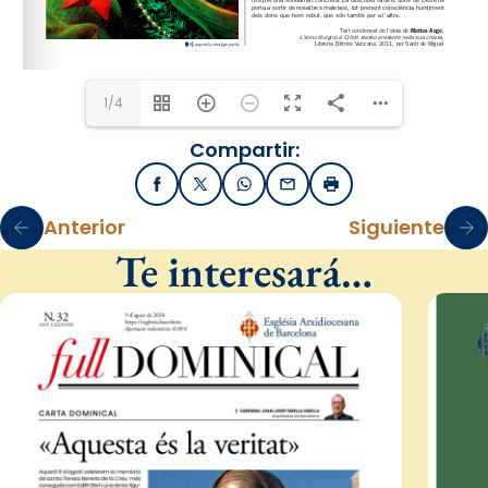
1/4
Compartir:
Facebook
X / Twitter
WhatsApp
Email
Imprimir
Anterior
Siguiente
Te interesará…