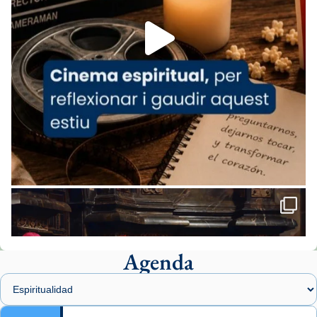
Aquest dilluns, 27 de juliol, ha tingut lloc la
missa d’acció de gràcies en agraïment al
comitè organitzador de la visita apostòlica
del Sant Pare Lleó XIV a Barcelona, i als
col·laboradors, a la Catedral de Barcelona.
L’arquebisbe de Barcelona, el cardenal Joan
Josep Omella, ha presidit la missa i l’ha
concelebrat el bisbe auxiliar de Barcelona,
Mons. David Abadías.
📸 Dr. G. Simón
Foto
View on Facebook
·
Share
Agenda
Arquebisbat de Barcelona
1 week ago
Memòria de les santes Juliana i