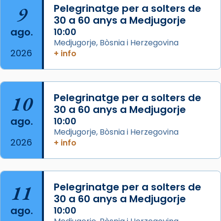
Semproniana, verges i màrtirs.
9
Pelegrinatge per a solters de
30 a 60 anys a Medjugorje
Acompanyant la història de sant Cugat, a
ago.
10:00
partir de l’Edat Mitjana sorgeix la tradició
Medjugorje, Bòsnia i Herzegovina
que les santes Juliana (“relatiu a Júlia”) i
2026
+ info
Semproniana (“relatiu a Semprònia =
eterna”) són deixebles seves. I l’any 1667, el
frare Joan Gaspar Roig, afirma en una obra
que les santes són filles de l’antiga Iluro.
10
Pelegrinatge per a solters de
Mataró en reivindicarà les relíq
30 a 60 anys a Medjugorje
...
ago.
10:00
Ver más
Medjugorje, Bòsnia i Herzegovina
Foto
2026
+ info
View on Facebook
·
Share
Arquebisbat de Barcelona
11
Pelegrinatge per a solters de
2 weeks ago
30 a 60 anys a Medjugorje
Jaume, fill de Zebedeu, és juntament amb el
ago.
10:00
seu germà Joan i Pere un dels que