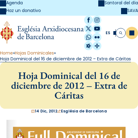
Agenda
Santoral del día
SAVA
Haz un donativo
Facebook
Instagram
X / Twitter
YouTube
ES
Me
Buscar
WhatsApp
Flickr
Radio Estel
Catalunya Cristi
Home
Hojas Dominicales
Hoja Dominical del 16 de diciembre de 2012 – Extra de Cáritas
Hoja Dominical del 16 de
diciembre de 2012 – Extra de
Cáritas
14 Dic, 2012
Església de Barcelona