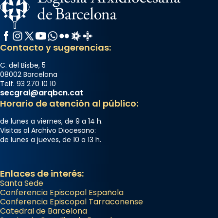
Facebook
Instagram
X / Twitter
YouTube
WhatsApp
Flickr
Radio Estel
Catalunya Cristiana
Contacto y sugerencias:
C. del Bisbe, 5
08002 Barcelona
Telf. 93 270 10 10
secgral@arqbcn.cat
Horario de atención al público:
de lunes a viernes, de 9 a 14 h.
Visitas al Archivo Diocesano:
de lunes a jueves, de 10 a 13 h.
Enlaces de interés:
Santa Sede
Conferencia Episcopal Española
Conferencia Episcopal Tarraconense
Catedral de Barcelona