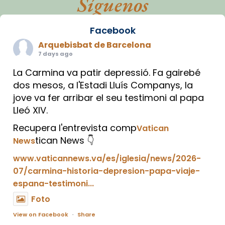
Síguenos
Facebook
Arquebisbat de Barcelona
7 days ago
La Carmina va patir depressió. Fa gairebé
dos mesos, a l'Estadi Lluís Companys, la
jove va fer arribar el seu testimoni al papa
Lleó XIV.
Recupera l'entrevista comp
Vatican
tican News 👇
News
www.vaticannews.va/es/iglesia/news/2026-
07/carmina-historia-depresion-papa-viaje-
espana-testimoni...
Foto
View on Facebook
·
Share