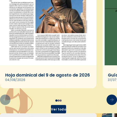
Hoja dominical del 9 de agosto de 2026
Guía
04/08/2026
31/0
Ver todo