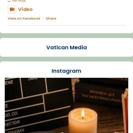
Ver más
Vídeo
View on Facebook
·
Share
Arquebisbat de Barcelona
1 week ago
Vatican Media
La Carmina va patir depressió. Fa gairebé
dos mesos, a l'Estadi Lluís Companys, la
jove va fer arribar el seu testimoni al papa
Instagram
Lleó XIV.
Recupera l'entrevista comp
Vatican
tican News 👇
News
www.vaticannews.va/es/iglesia/news/2026-
07/carmina-historia-depresion-papa-viaje-
espana-testimoni...
Foto