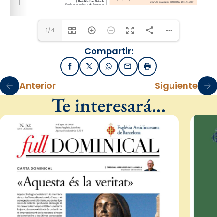
1/4
Compartir:
Facebook
X / Twitter
WhatsApp
Email
Imprimir
Anterior
Siguiente
Te interesará…