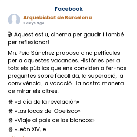
Facebook
Arquebisbat de Barcelona
2 days ago
🎬 Aquest estiu, cinema per gaudir i també
per reflexionar!
Mn. Peio Sánchez proposa cinc pel·lícules
per a aquestes vacances. Històries per a
tots els públics que ens conviden a fer-nos
preguntes sobre l'acollida, la superació, la
convivència, la vocació i la nostra manera
de mirar els altres.
🍿 «El día de la revelación»
🍿 «Las locas del Obelisco»
🍿 «Viaje al país de los blancos»
🍿 «León XIV, e
...