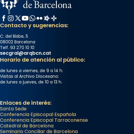
Memòria de les santes Juliana i
Semproniana, verges i màrtirs.
Facebook
Instagram
X / Twitter
YouTube
WhatsApp
Flickr
Radio Estel
Catalunya Cristiana
Acompanyant la història de sant Cugat, a
Contacto y sugerencias:
partir de l’Edat Mitjana sorgeix la tradició
que les santes Juliana (“relatiu a Júlia”) i
C. del Bisbe, 5
08002 Barcelona
Semproniana (“relatiu a Semprònia =
Telf. 93 270 10 10
eterna”) són deixebles seves. I l’any 1667, el
secgral@arqbcn.cat
frare Joan Gaspar Roig, afirma en una obra
Horario de atención al público:
que les santes són filles de l’antiga Iluro.
de lunes a viernes, de 9 a 14 h.
Mataró en reivindicarà les relíq
Visitas al Archivo Diocesano:
...
de lunes a jueves, de 10 a 13 h.
Ver más
Foto
View on Facebook
·
Share
Enlaces de interés:
Santa Sede
Conferencia Episcopal Española
Conferencia Episcopal Tarraconense
Catedral de Barcelona
Seminario Conciliar de Barcelona