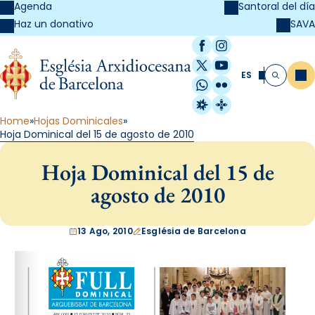
Agenda
Santoral del día
SAVA
Haz un donativo
Facebook
Instagram
X / Twitter
YouTube
ES
Me
Buscar
WhatsApp
Flickr
Radio Estel
Catalunya Cristi
Home
Hojas Dominicales
Hoja Dominical del 15 de agosto de 2010
Hoja Dominical del 15 de
agosto de 2010
13 Ago, 2010
Església de Barcelona