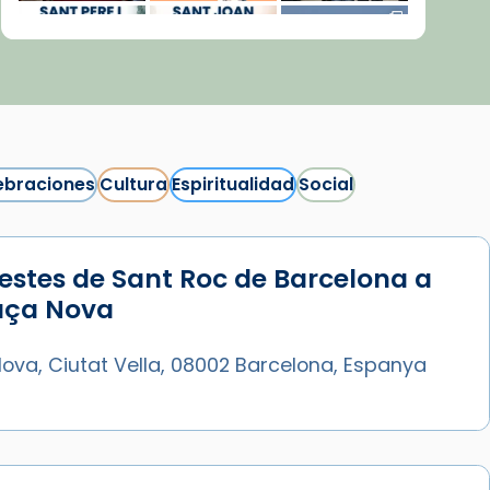
ebraciones
Cultura
Espiritualidad
Social
estes de Sant Roc de Barcelona a
Síguenos en Instagram
laça Nova
Cargar más...
ova, Ciutat Vella, 08002 Barcelona, Espanya