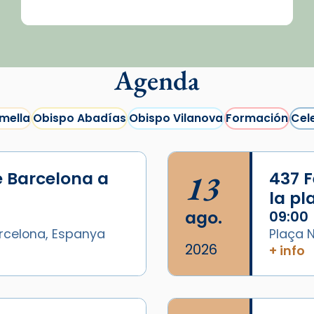
Agenda
mella
Obispo Abadías
Obispo Vilanova
Formación
Cel
e Barcelona a
13
437 F
la p
ago.
09:00
arcelona, Espanya
Plaça N
2026
+ info
/2026-