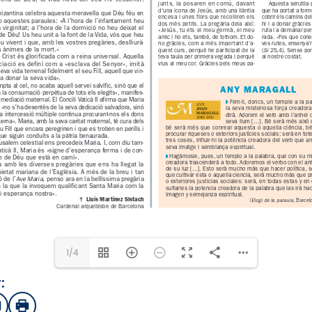
1/4
:
sApp
mail
Imprimir