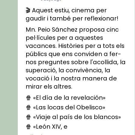
🎬 Aquest estiu, cinema per
gaudir i també per reflexionar!
Mn. Peio Sánchez proposa cinc
pel·lícules per a aquestes
vacances. Històries per a tots els
públics que ens conviden a fer-
nos preguntes sobre l'acollida, la
superació, la convivència, la
vocació i la nostra manera de
mirar els altres.
🍿 «El día de la revelación»
🍿 «Las locas del Obelisco»
🍿 «Viaje al país de los blancos»
🍿 «León XIV, e
...