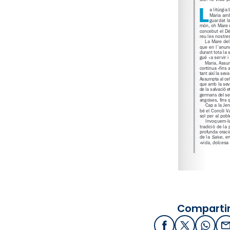
Compartir
Facebook
X / Twitter
What
E