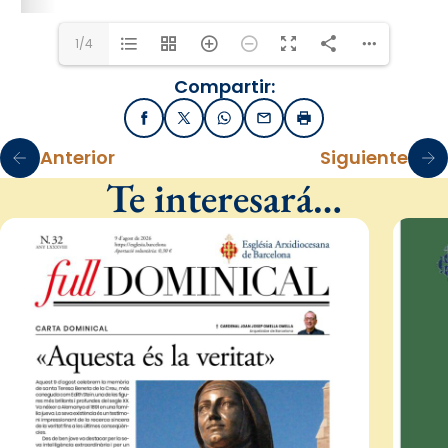
1/4
Compartir:
Facebook
X / Twitter
WhatsApp
Email
Imprimir
Anterior
Siguiente
Te interesará…