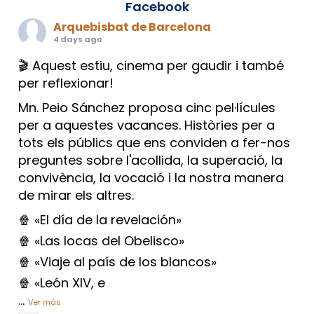
Facebook
Arquebisbat de Barcelona
4 days ago
🎬 Aquest estiu, cinema per gaudir i també
per reflexionar!
Mn. Peio Sánchez proposa cinc pel·lícules
per a aquestes vacances. Històries per a
tots els públics que ens conviden a fer-nos
preguntes sobre l'acollida, la superació, la
convivència, la vocació i la nostra manera
de mirar els altres.
🍿 «El día de la revelación»
🍿 «Las locas del Obelisco»
🍿 «Viaje al país de los blancos»
🍿 «León XIV, e
...
Ver más