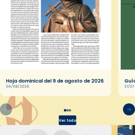
Hoja dominical del 9 de agosto de 2026
Guía
04/08/2026
31/0
Ver todo