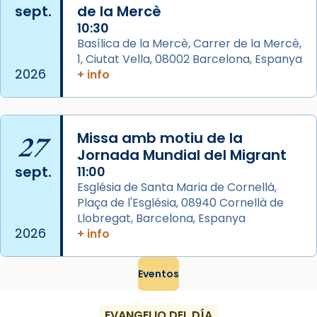
sept.
de la Mercè
Semproniana, verges i màrtirs.
10:30
Acompanyant la història de sant Cugat, a
Basílica de la Mercè, Carrer de la Mercè,
partir de l’Edat Mitjana sorgeix la tradició
1, Ciutat Vella, 08002 Barcelona, Espanya
que les santes Juliana (“relatiu a Júlia”) i
2026
+ info
Semproniana (“relatiu a Semprònia =
eterna”) són deixebles seves. I l’any 1667, el
frare Joan Gaspar Roig, afirma en una obra
27
Missa amb motiu de la
que les santes són filles de l’antiga Iluro.
Jornada Mundial del Migrant
Mataró en reivindicarà les relíq
sept.
11:00
...
Ver más
Església de Santa Maria de Cornellà,
Foto
Plaça de l'Església, 08940 Cornellà de
Llobregat, Barcelona, Espanya
View on Facebook
·
Share
2026
+ info
Eventos
EVANGELIO DEL DÍA