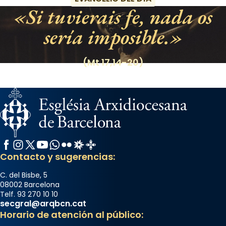
Si tuvierais fe, nada os
sería imposible.
(Mt 17,14-20)
Facebook
Instagram
X / Twitter
YouTube
WhatsApp
Flickr
Radio Estel
Catalunya Cristiana
Contacto y sugerencias:
C. del Bisbe, 5
08002 Barcelona
Telf. 93 270 10 10
secgral@arqbcn.cat
Horario de atención al público: