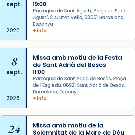
sept.
19:00
Aquest dilluns, 27 de juliol, ha tingut lloc la
Parròquia de Sant Agustí, Plaça de Sant
missa d’acció de gràcies en agraïment al
Agustí, 2, Ciutat Vella, 08001 Barcelona,
comitè organitzador de la visita apostòlica
Espanya
del Sant Pare Lleó XIV a Barcelona, i als
2026
+ info
col·laboradors, a la Catedral de Barcelona.
L’arquebisbe de Barcelona, el cardenal Joan
Josep Omella, ha presidit la missa i l’ha
8
Missa amb motiu de la Festa
concelebrat el bisbe auxiliar de Barcelona,
de Sant Adrià del Besos
Mons. David Abadías.
sept.
11:00
Parròquia de Sant Adrià de Besòs, Plaça
📸 Dr. G. Simón
de l'Església, 08921 Sant Adrià de Besòs,
Foto
Barcelona, Espanya
2026
+ info
View on Facebook
·
Share
Arquebisbat de Barcelona
2 weeks ago
24
Missa amb motiu de la
Memòria de les santes Juliana i
Solemnitat de la Mare de Déu