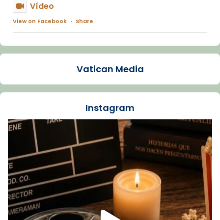
Vídeo
View on Facebook
·
Share
Arquebisbat de Barcelona
1 week ago
Vatican Media
La Carmina va patir depressió. Fa gairebé
dos mesos, a l'Estadi Lluís Companys, la
jove va fer arribar el seu testimoni al papa
Instagram
Lleó XIV.
Recupera l'entrevista comp
Vatican
tican News 👇
News
www.vaticannews.va/es/iglesia/news/2026-
07/carmina-historia-depresion-papa-viaje-
espana-testimoni...
Foto
View on Facebook
·
Share