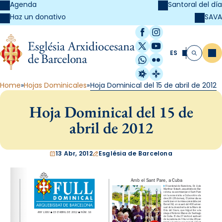
Agenda
Santoral del día
SAVA
Haz un donativo
Facebook
Instagram
X / Twitter
YouTube
ES
Me
Buscar
WhatsApp
Flickr
Radio Estel
Catalunya Cristi
Home
Hojas Dominicales
Hoja Dominical del 15 de abril de 2012
Hoja Dominical del 15 de
abril de 2012
13 Abr, 2012
Església de Barcelona