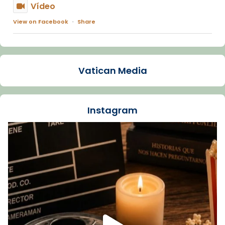
Vídeo
View on Facebook
·
Share
Arquebisbat de Barcelona
1 week ago
Vatican Media
La Carmina va patir depressió. Fa gairebé
dos mesos, a l'Estadi Lluís Companys, la
jove va fer arribar el seu testimoni al papa
Instagram
Lleó XIV.
Recupera l'entrevista comp
Vatican
tican News 👇
News
www.vaticannews.va/es/iglesia/news/2026-
07/carmina-historia-depresion-papa-viaje-
espana-testimoni...
Foto
View on Facebook
·
Share