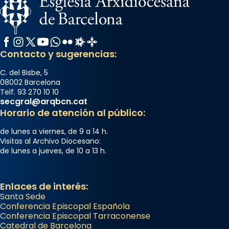
Semproniana, verges i màrtirs.
Acompanyant la història de sant Cugat, a
partir de l’Edat Mitjana sorgeix la tradició
Facebook
Instagram
X / Twitter
YouTube
WhatsApp
Flickr
Radio Estel
Catalunya Cristiana
que les santes Juliana (“relatiu a Júlia”) i
Contacto y sugerencias:
Semproniana (“relatiu a Semprònia =
C. del Bisbe, 5
eterna”) són deixebles seves. I l’any 1667, el
08002 Barcelona
frare Joan Gaspar Roig, afirma en una obra
Telf. 93 270 10 10
secgral@arqbcn.cat
que les santes són filles de l’antiga Iluro.
Horario de atención al público:
Mataró en reivindicarà les relíq
...
Ver más
de lunes a viernes, de 9 a 14 h.
Visitas al Archivo Diocesano:
Foto
de lunes a jueves, de 10 a 13 h.
View on Facebook
·
Share
Enlaces de interés:
Santa Sede
Conferencia Episcopal Española
Conferencia Episcopal Tarraconense
Catedral de Barcelona