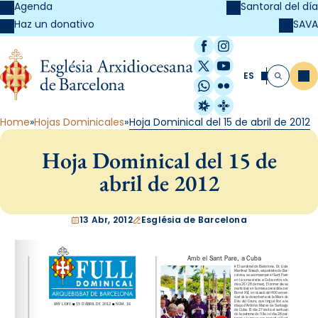
Agenda
Santoral del día
SAVA
Haz un donativo
Facebook
Instagram
X / Twitter
YouTube
ES
Me
Buscar
WhatsApp
Flickr
Radio Estel
Catalunya Cristi
Home
Hojas Dominicales
Hoja Dominical del 15 de abril de 2012
Hoja Dominical del 15 de
abril de 2012
13 Abr, 2012
Església de Barcelona