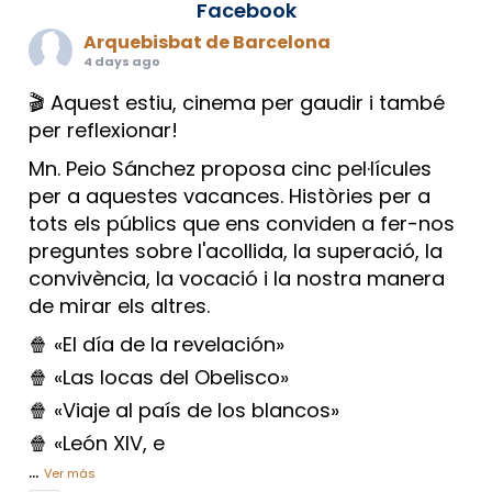
Facebook
Arquebisbat de Barcelona
4 days ago
🎬 Aquest estiu, cinema per gaudir i també
per reflexionar!
Mn. Peio Sánchez proposa cinc pel·lícules
per a aquestes vacances. Històries per a
tots els públics que ens conviden a fer-nos
preguntes sobre l'acollida, la superació, la
convivència, la vocació i la nostra manera
de mirar els altres.
🍿 «El día de la revelación»
🍿 «Las locas del Obelisco»
🍿 «Viaje al país de los blancos»
🍿 «León XIV, e
...
Ver más