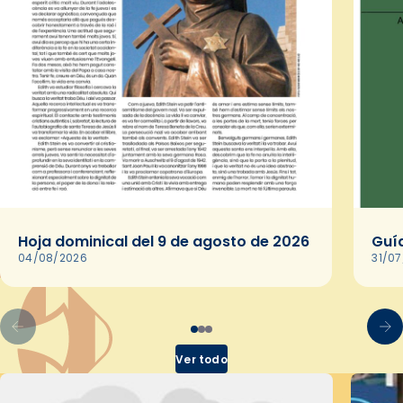
Hoja dominical del 9 de agosto de 2026
Guía
04/08/2026
31/0
Ver todo