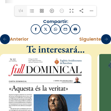
1/4
Compartir:
Facebook
X / Twitter
WhatsApp
Email
Imprimir
Anterior
Siguiente
Te interesará…