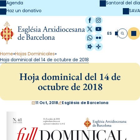
Agenda
Santoral del día
SAVA
Haz un donativo
Facebook
Instagram
X / Twitter
YouTube
ES
Me
Buscar
WhatsApp
Flickr
Radio Estel
Catalunya Cristi
Home
Hojas Dominicales
Hoja dominical del 14 de octubre de 2018
Hoja dominical del 14 de
octubre de 2018
11 Oct, 2018
Església de Barcelona