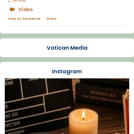
Ver más
Vídeo
View on Facebook
·
Share
Arquebisbat de Barcelona
2 weeks ago
Vatican Media
La Carmina va patir depressió. Fa gairebé
dos mesos, a l'Estadi Lluís Companys, la
jove va fer arribar el seu testimoni al papa
Instagram
Lleó XIV.
Recupera l'entrevista comp
Vatican
tican News 👇
News
www.vaticannews.va/es/iglesia/news/2026-
07/carmina-historia-depresion-papa-viaje-
espana-testimoni...
Foto