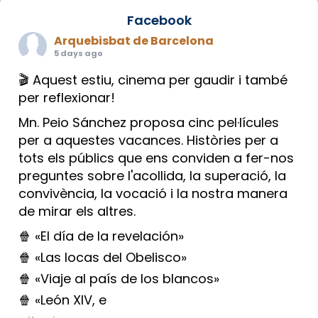
Facebook
Arquebisbat de Barcelona
5 days ago
🎬 Aquest estiu, cinema per gaudir i també
per reflexionar!
Mn. Peio Sánchez proposa cinc pel·lícules
per a aquestes vacances. Històries per a
tots els públics que ens conviden a fer-nos
preguntes sobre l'acollida, la superació, la
convivència, la vocació i la nostra manera
de mirar els altres.
🍿 «El día de la revelación»
🍿 «Las locas del Obelisco»
🍿 «Viaje al país de los blancos»
🍿 «León XIV, e
...