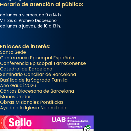
Memòria de les santes Juliana i
Horario de atención al público:
Semproniana, verges i màrtirs.
de lunes a viernes, de 9 a 14 h.
Acompanyant la història de sant Cugat, a
Visitas al Archivo Diocesano:
de lunes a jueves, de 10 a 13 h.
partir de l’Edat Mitjana sorgeix la tradició
que les santes Juliana (“relatiu a Júlia”) i
Semproniana (“relatiu a Semprònia =
Enlaces de interés:
eterna”) són deixebles seves. I l’any 1667, el
Santa Sede
frare Joan Gaspar Roig, afirma en una obra
Conferencia Episcopal Española
Conferencia Episcopal Tarraconense
que les santes són filles de l’antiga Iluro.
Catedral de Barcelona
Mataró en reivindicarà les relíq
Seminario Conciliar de Barcelona
...
Basílica de la Sagrada Familia
Ver más
Año Gaudí 2026
Foto
Cáritas Diocesana de Barcelona
Manos Unidas
View on Facebook
·
Share
Obras Misionales Pontificias
Ayuda a la Iglesia Necesitada