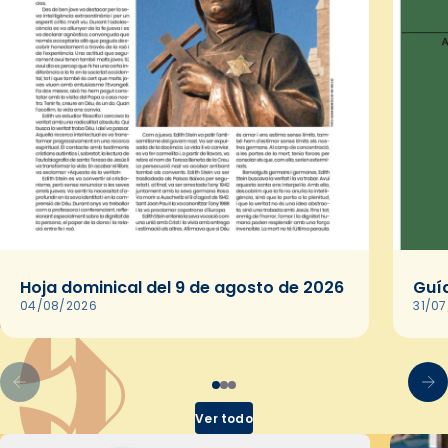
Hoja dominical del 9 de agosto de 2026
Guía
04/08/2026
31/0
Ver todo