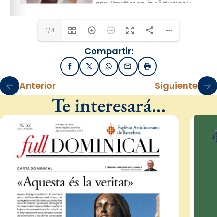
1/4
Compartir:
Facebook
X / Twitter
WhatsApp
Email
Imprimir
Anterior
Siguiente
Te interesará…