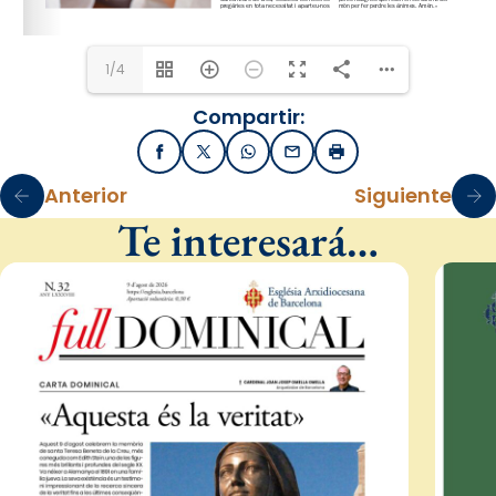
1/4
Compartir:
Facebook
X / Twitter
WhatsApp
Email
Imprimir
Anterior
Siguiente
Te interesará…