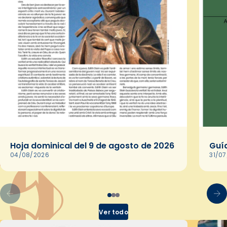
Hoja dominical del 9 de agosto de 2026
Guía
04/08/2026
31/0
Ver todo