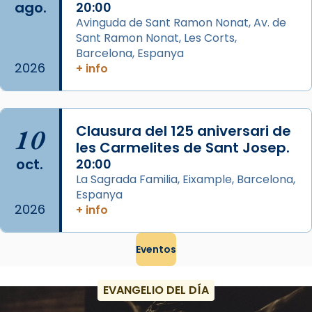
ago.
Memòria de les santes Juliana i
20:00
Avinguda de Sant Ramon Nonat, Av. de
Semproniana, verges i màrtirs.
Sant Ramon Nonat, Les Corts,
Acompanyant la història de sant Cugat, a
Barcelona, Espanya
partir de l’Edat Mitjana sorgeix la tradició
2026
+ info
que les santes Juliana (“relatiu a Júlia”) i
Semproniana (“relatiu a Semprònia =
eterna”) són deixebles seves. I l’any 1667, el
10
Clausura del 125 aniversari de
frare Joan Gaspar Roig, afirma en una obra
les Carmelites de Sant Josep.
que les santes són filles de l’antiga Iluro.
oct.
20:00
Mataró en reivindicarà les relíq
La Sagrada Familia, Eixample, Barcelona,
...
Ver más
Espanya
2026
Foto
+ info
View on Facebook
·
Share
Eventos
EVANGELIO DEL DÍA