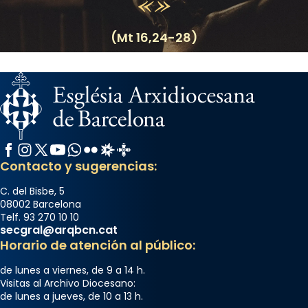
(Mt 16,24-28)
Facebook
Instagram
X / Twitter
YouTube
WhatsApp
Flickr
Radio Estel
Catalunya Cristiana
Contacto y sugerencias:
C. del Bisbe, 5
08002 Barcelona
Telf. 93 270 10 10
secgral@arqbcn.cat
Horario de atención al público:
de lunes a viernes, de 9 a 14 h.
Visitas al Archivo Diocesano:
de lunes a jueves, de 10 a 13 h.