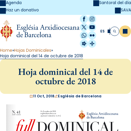
Agenda
Santoral del día
SAVA
Haz un donativo
Facebook
Instagram
X / Twitter
YouTube
ES
Me
Buscar
WhatsApp
Flickr
Radio Estel
Catalunya Cristi
Home
Hojas Dominicales
Hoja dominical del 14 de octubre de 2018
Hoja dominical del 14 de
octubre de 2018
11 Oct, 2018
Església de Barcelona