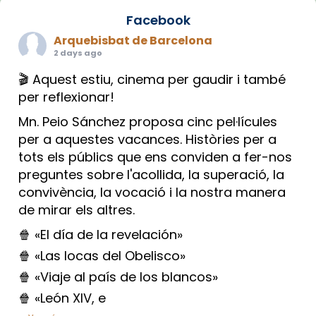
Facebook
Arquebisbat de Barcelona
2 days ago
🎬 Aquest estiu, cinema per gaudir i també
per reflexionar!
Mn. Peio Sánchez proposa cinc pel·lícules
per a aquestes vacances. Històries per a
tots els públics que ens conviden a fer-nos
preguntes sobre l'acollida, la superació, la
convivència, la vocació i la nostra manera
de mirar els altres.
🍿 «El día de la revelación»
🍿 «Las locas del Obelisco»
🍿 «Viaje al país de los blancos»
🍿 «León XIV, e
...