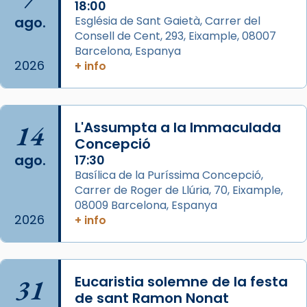
1 week ago
18:00
ago.
Església de Sant Gaietà, Carrer del
Aquest dilluns, 27 de juliol, ha tingut lloc la
Consell de Cent, 293, Eixample, 08007
missa d’acció de gràcies en agraïment al
Barcelona, Espanya
comitè organitzador de la visita apostòlica
2026
+ info
del Sant Pare Lleó XIV a Barcelona, i als
col·laboradors, a la Catedral de Barcelona.
L’arquebisbe de Barcelona, el cardenal Joan
14
L'Assumpta a la Immaculada
Josep Omella, ha presidit la missa i l’ha
Concepció
concelebrat el bisbe auxiliar de Barcelona,
ago.
17:30
Mons. David Abadías.
Basílica de la Puríssima Concepció,
Carrer de Roger de Llúria, 70, Eixample,
📸 Dr. G. Simón
08009 Barcelona, Espanya
Foto
2026
+ info
View on Facebook
·
Share
Arquebisbat de Barcelona
31
Eucaristia solemne de la festa
2 weeks ago
de sant Ramon Nonat