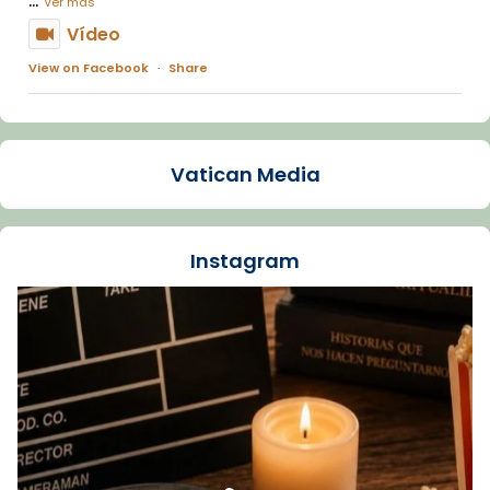
Ver más
Vídeo
View on Facebook
·
Share
Arquebisbat de Barcelona
1 week ago
Vatican Media
La Carmina va patir depressió. Fa gairebé
dos mesos, a l'Estadi Lluís Companys, la
jove va fer arribar el seu testimoni al papa
Instagram
Lleó XIV.
Recupera l'entrevista comp
Vatican
tican News 👇
News
www.vaticannews.va/es/iglesia/news/2026-
07/carmina-historia-depresion-papa-viaje-
espana-testimoni...
Foto