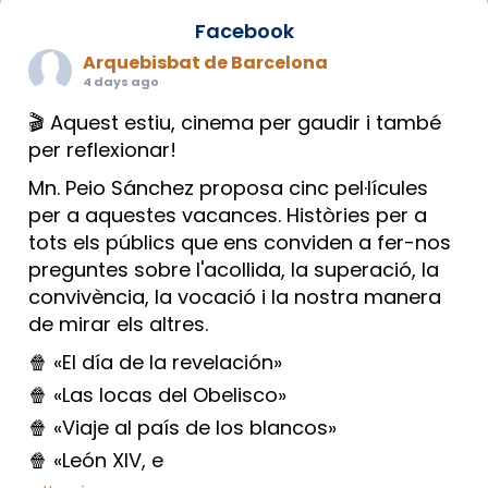
Facebook
Arquebisbat de Barcelona
4 days ago
🎬 Aquest estiu, cinema per gaudir i també
per reflexionar!
Mn. Peio Sánchez proposa cinc pel·lícules
per a aquestes vacances. Històries per a
tots els públics que ens conviden a fer-nos
preguntes sobre l'acollida, la superació, la
convivència, la vocació i la nostra manera
de mirar els altres.
🍿 «El día de la revelación»
🍿 «Las locas del Obelisco»
🍿 «Viaje al país de los blancos»
🍿 «León XIV, e
...