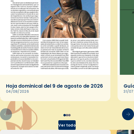
Hoja dominical del 9 de agosto de 2026
Guía
04/08/2026
31/0
Ver todo