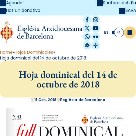
Agenda
Santoral del día
SAVA
Haz un donativo
Facebook
Instagram
X / Twitter
YouTube
ES
Me
Buscar
WhatsApp
Flickr
Radio Estel
Catalunya Cristi
Home
Hojas Dominicales
Hoja dominical del 14 de octubre de 2018
Hoja dominical del 14 de
octubre de 2018
11 Oct, 2018
Església de Barcelona