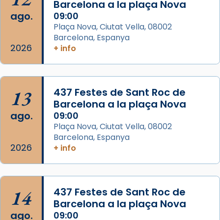
Barcelona a la plaça Nova
2 weeks ago
ago.
09:00
Aquest dilluns, 27 de juliol, ha tingut lloc la
Plaça Nova, Ciutat Vella, 08002
missa d’acció de gràcies en agraïment al
Barcelona, Espanya
comitè organitzador de la visita apostòlica
2026
+ info
del Sant Pare Lleó XIV a Barcelona, i als
col·laboradors, a la Catedral de Barcelona.
L’arquebisbe de Barcelona, el cardenal Joan
13
437 Festes de Sant Roc de
Josep Omella, ha presidit la missa i l’ha
Barcelona a la plaça Nova
concelebrat el bisbe auxiliar de Barcelona,
ago.
09:00
Mons. David Abadías.
Plaça Nova, Ciutat Vella, 08002
Barcelona, Espanya
📸 Dr. G. Simón
2026
+ info
Foto
View on Facebook
·
Share
14
437 Festes de Sant Roc de
Arquebisbat de Barcelona
Barcelona a la plaça Nova
2 weeks ago
ago.
09:00