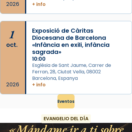
2026
+ info
1
Exposició de Càritas
Diocesana de Barcelona
oct.
«Infància en exili, infància
sagrada»
10:00
Església de Sant Jaume, Carrer de
Ferran, 28, Ciutat Vella, 08002
Barcelona, Espanya
2026
+ info
Eventos
EVANGELIO DEL DÍA
Mándame ir a ti sobre