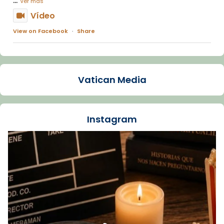
Ver más
Vídeo
View on Facebook
·
Share
Arquebisbat de Barcelona
1 week ago
Vatican Media
La Carmina va patir depressió. Fa gairebé
dos mesos, a l'Estadi Lluís Companys, la
jove va fer arribar el seu testimoni al papa
Instagram
Lleó XIV.
Recupera l'entrevista comp
Vatican
tican News 👇
News
www.vaticannews.va/es/iglesia/news/2026-
07/carmina-historia-depresion-papa-viaje-
espana-testimoni...
Foto