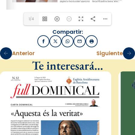
1/4
Compartir:
Facebook
X / Twitter
WhatsApp
Email
Imprimir
Anterior
Siguiente
Te interesará…