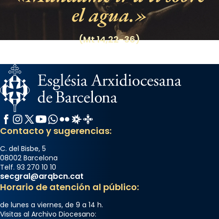
el agua.
(Mt 14,22-36)
Facebook
Instagram
X / Twitter
YouTube
WhatsApp
Flickr
Radio Estel
Catalunya Cristiana
Contacto y sugerencias:
C. del Bisbe, 5
08002 Barcelona
Telf. 93 270 10 10
secgral@arqbcn.cat
Horario de atención al público:
de lunes a viernes, de 9 a 14 h.
Visitas al Archivo Diocesano: