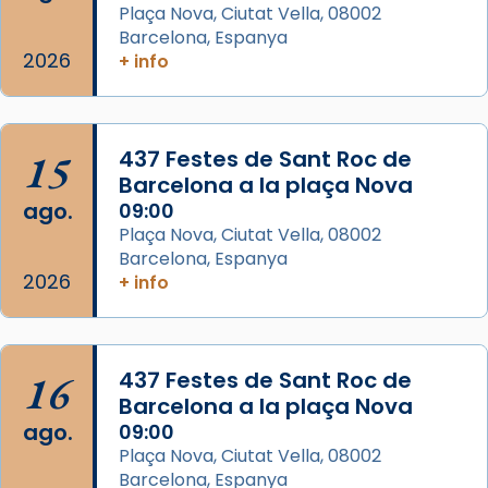
Memòria de les santes Juliana i
Plaça Nova, Ciutat Vella, 08002
Semproniana, verges i màrtirs.
Barcelona, Espanya
2026
+ info
Acompanyant la història de sant Cugat, a
partir de l’Edat Mitjana sorgeix la tradició
que les santes Juliana (“relatiu a Júlia”) i
15
Semproniana (“relatiu a Semprònia =
437 Festes de Sant Roc de
Barcelona a la plaça Nova
eterna”) són deixebles seves. I l’any 1667, el
ago.
09:00
frare Joan Gaspar Roig, afirma en una obra
Plaça Nova, Ciutat Vella, 08002
que les santes són filles de l’antiga Iluro.
Barcelona, Espanya
Mataró en reivindicarà les relíq
2026
+ info
...
Ver más
Foto
View on Facebook
·
Share
16
437 Festes de Sant Roc de
Barcelona a la plaça Nova
ago.
09:00
Plaça Nova, Ciutat Vella, 08002
Barcelona, Espanya