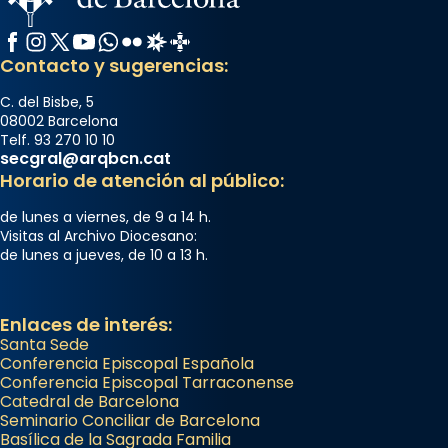
Facebook
Instagram
X / Twitter
YouTube
WhatsApp
Flickr
Radio Estel
Catalunya Cristiana
Contacto y sugerencias:
C. del Bisbe, 5
08002 Barcelona
Telf. 93 270 10 10
secgral@arqbcn.cat
Horario de atención al público:
de lunes a viernes, de 9 a 14 h.
Visitas al Archivo Diocesano:
de lunes a jueves, de 10 a 13 h.
Enlaces de interés:
Santa Sede
Conferencia Episcopal Española
Conferencia Episcopal Tarraconense
Catedral de Barcelona
Seminario Conciliar de Barcelona
Basílica de la Sagrada Familia