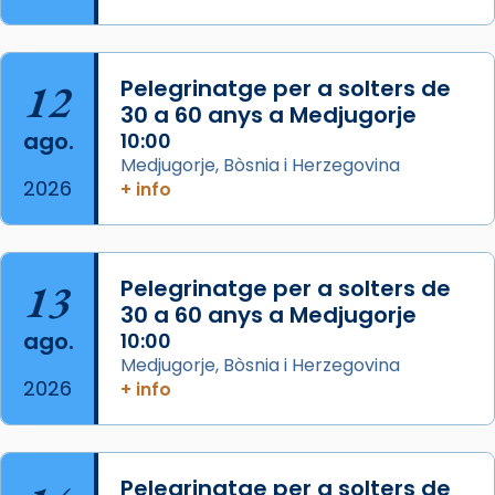
Memòria de les santes Juliana i
Semproniana, verges i màrtirs.
Acompanyant la història de sant Cugat, a
12
Pelegrinatge per a solters de
partir de l’Edat Mitjana sorgeix la tradició
30 a 60 anys a Medjugorje
que les santes Juliana (“relatiu a Júlia”) i
ago.
10:00
Semproniana (“relatiu a Semprònia =
Medjugorje, Bòsnia i Herzegovina
eterna”) són deixebles seves. I l’any 1667, el
2026
+ info
frare Joan Gaspar Roig, afirma en una obra
que les santes són filles de l’antiga Iluro.
Mataró en reivindicarà les relíq
13
Pelegrinatge per a solters de
...
Ver más
30 a 60 anys a Medjugorje
Foto
ago.
10:00
Medjugorje, Bòsnia i Herzegovina
View on Facebook
·
Share
2026
+ info
Pelegrinatge per a solters de