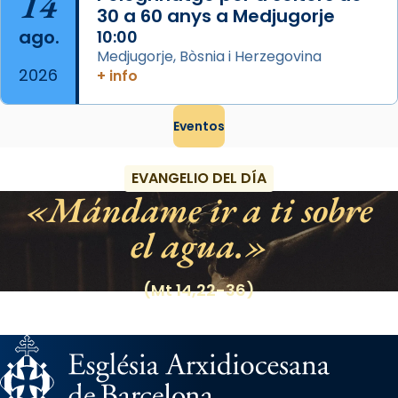
14
30 a 60 anys a Medjugorje
ago.
10:00
Medjugorje, Bòsnia i Herzegovina
2026
+ info
Eventos
EVANGELIO DEL DÍA
Mándame ir a ti sobre
el agua.
(Mt 14,22-36)