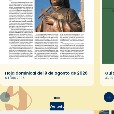
Hoja dominical del 9 de agosto de 2026
Guía
04/08/2026
31/0
Ver todo