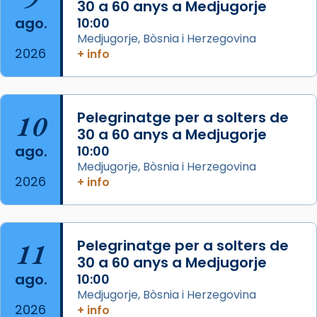
30 a 60 anys a Medjugorje
2 weeks ago
ago.
10:00
Aquest dilluns, 27 de juliol, ha tingut lloc la
Medjugorje, Bòsnia i Herzegovina
missa d’acció de gràcies en agraïment al
2026
+ info
comitè organitzador de la visita apostòlica
del Sant Pare Lleó XIV a Barcelona, i als
col·laboradors, a la Catedral de Barcelona.
10
Pelegrinatge per a solters de
L’arquebisbe de Barcelona, el cardenal Joan
30 a 60 anys a Medjugorje
Josep Omella, ha presidit la missa i l’ha
ago.
10:00
concelebrat el bisbe auxiliar de Barcelona,
Medjugorje, Bòsnia i Herzegovina
Mons. David Abadías.
2026
+ info
📸 Dr. G. Simón
Foto
11
Pelegrinatge per a solters de
View on Facebook
·
Share
30 a 60 anys a Medjugorje
ago.
10:00
Arquebisbat de Barcelona
Medjugorje, Bòsnia i Herzegovina
2 weeks ago
2026
+ info