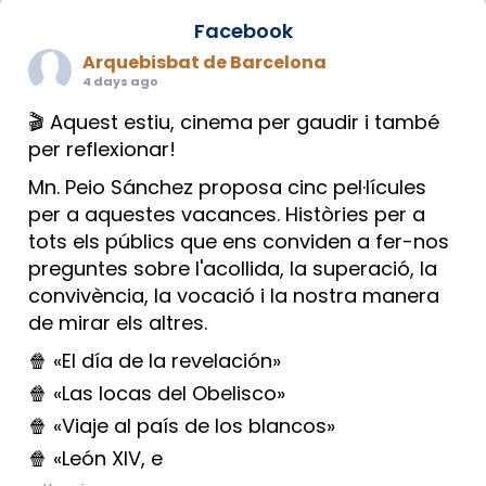
Facebook
Arquebisbat de Barcelona
4 days ago
🎬 Aquest estiu, cinema per gaudir i també
per reflexionar!
Mn. Peio Sánchez proposa cinc pel·lícules
per a aquestes vacances. Històries per a
tots els públics que ens conviden a fer-nos
preguntes sobre l'acollida, la superació, la
convivència, la vocació i la nostra manera
de mirar els altres.
🍿 «El día de la revelación»
🍿 «Las locas del Obelisco»
🍿 «Viaje al país de los blancos»
🍿 «León XIV, e
...