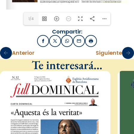
www.federaciocristians.
2020-2021. Més informació: 
1/4
Compartir:
Facebook
X / Twitter
WhatsApp
Email
Imprimir
Anterior
Siguiente
Te interesará…