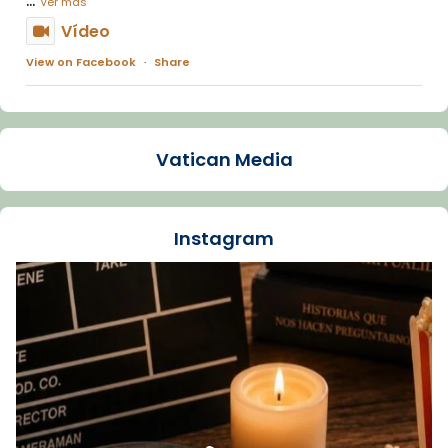
Ver más
Vídeo
View on Facebook
·
Share
Arquebisbat de Barcelona
1 week ago
Vatican Media
La Carmina va patir depressió. Fa gairebé
dos mesos, a l'Estadi Lluís Companys, la
jove va fer arribar el seu testimoni al papa
Instagram
Lleó XIV.
Recupera l'entrevista comp
Vatican
tican News 👇
News
www.vaticannews.va/es/iglesia/news/2026-
07/carmina-historia-depresion-papa-viaje-
espana-testimoni...
Foto