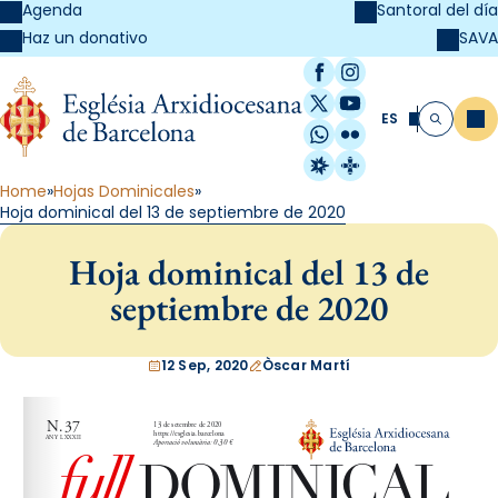
Agenda
Santoral del día
SAVA
Haz un donativo
Facebook
Instagram
X / Twitter
YouTube
ES
Me
Buscar
WhatsApp
Flickr
Radio Estel
Catalunya Cristi
Home
Hojas Dominicales
Hoja dominical del 13 de septiembre de 2020
Hoja dominical del 13 de
septiembre de 2020
12 Sep, 2020
Òscar Martí